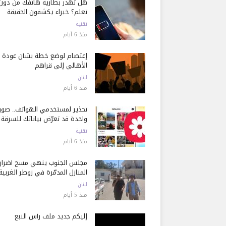
هل تُهدر بطارية هاتفك من دون
تعلم؟ خبراء يكشفون الحقيقة
تقنية
منذ 6 أيام
إعتصام لوضع خطة بشأن عودة
الأهالي إلى قراهم
لبنان
منذ 6 أيام
تحذير لمستخدمي الهواتف.. صور
واحدة قد تعرّض بياناتك للسرقة
تقنية
منذ 6 أيام
مجلس الجنوب ينهي مسح أضرار
المنازل المدمّرة في زوطر الغربية
لبنان
منذ 5 أيام
إليكم جديد ملف رأس النبع