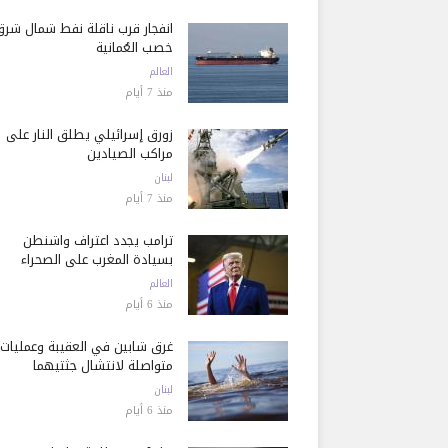
انفجار قرب ناقلة نفط شمال شرق
خصب العُمانية
العالم
منذ 7 أيام
زورق إسرائيلي يطلق النار على
مراكب الصيادين
لبنان
منذ 7 أيام
ترامب يجدد اعتراف واشنطن
بسيادة المغرب على الصحراء
العالم
منذ 6 أيام
غرق شابين في العقيبة وعمليات
متواصلة لانتشال جثتيهما
لبنان
منذ 6 أيام