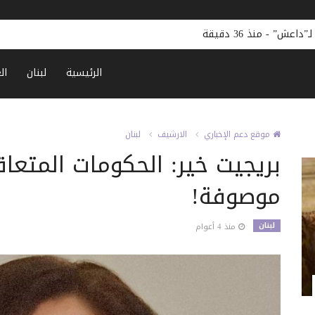
 لـ”داعش”
-
منذ 36 دقيقة
الرئيسية
لبنان
ال
موقع دعم الإخباري
الارشيف
لبنان
بريجيت خير: الحكومات المتعا
موصوفة!
لبنان
منذ 4 أعوام