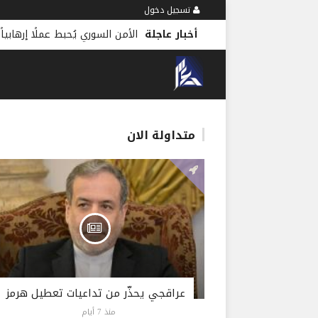
تسجيل دخول
أخبار عاجلة
الأمن السوري يُحبط عملًا إرهابياً
متداولة الان
عراقجي يحذّر من تداعيات تعطيل هرمز
منذ 7 أيام