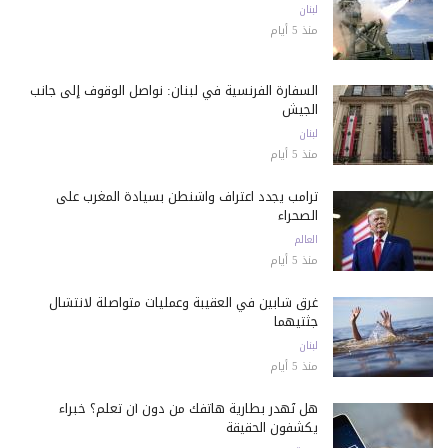
لبنان
منذ 5 أيام
السفارة الفرنسية في لبنان: نواصل الوقوف إلى جانب
الجيش
لبنان
منذ 5 أيام
ترامب يجدد اعتراف واشنطن بسيادة المغرب على
الصحراء
العالم
منذ 5 أيام
غرق شابين في العقيبة وعمليات متواصلة لانتشال
جثتيهما
لبنان
منذ 5 أيام
هل تُهدر بطارية هاتفك من دون أن تعلم؟ خبراء
يكشفون الحقيقة