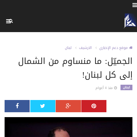
موقع دعم الإخباري
الارشيف
لبنان
الجميّل: ما منساوم من الشمال
إلى كل لبنان!
لبنان
منذ 4 أعوام