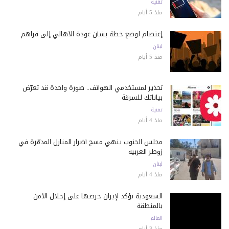
تقنية
منذ 5 أيام
إعتصام لوضع خطة بشأن عودة الأهالي إلى قراهم
لبنان
منذ 5 أيام
تحذير لمستخدمي الهواتف.. صورة واحدة قد تعرّض
بياناتك للسرقة
تقنية
منذ 4 أيام
مجلس الجنوب ينهي مسح أضرار المنازل المدمّرة في
زوطر الغربية
لبنان
منذ 4 أيام
السعودية تؤكد لإيران حرصها على إحلال الأمن
بالمنطقة
العالم
منذ 3 أيام