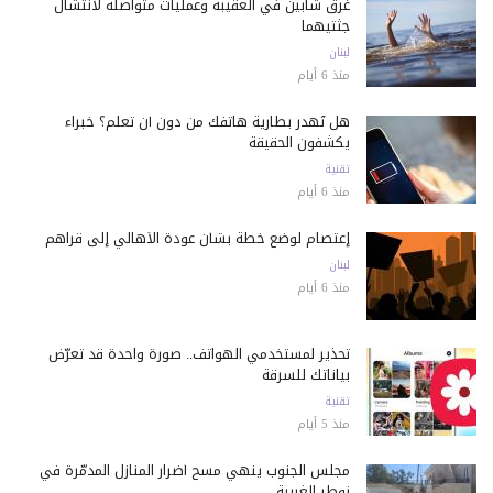
غرق شابين في العقيبة وعمليات متواصلة لانتشال
جثتيهما
لبنان
منذ 6 أيام
هل تُهدر بطارية هاتفك من دون أن تعلم؟ خبراء
يكشفون الحقيقة
تقنية
منذ 6 أيام
إعتصام لوضع خطة بشأن عودة الأهالي إلى قراهم
لبنان
منذ 6 أيام
تحذير لمستخدمي الهواتف.. صورة واحدة قد تعرّض
بياناتك للسرقة
تقنية
منذ 5 أيام
مجلس الجنوب ينهي مسح أضرار المنازل المدمّرة في
زوطر الغربية