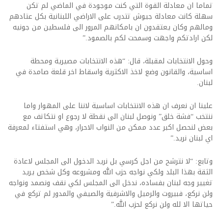
تماما ان معادلة القوة التي كنت موجودة في الماضي لم تكن
سهلة كانت معادلة جيوش تتدرب على الاراضي اللبنانية بكل عتادهم
ومالهم وكان يعتقدون ان بامكانهم المرور الى فلسطين من جونيه
لكن ارادتكم واجهت وسمحت لكم بالصمود.”
وحول الانتخابات لمقبلة، قال: “هذه الانتخابات مصيرية ومحطة
اساسية، والقانون وضع لاخذ الاكثرية واسقاط اخر قلعة صامدة في
لبنان.
علينا ان نعرف ان هذه الانتخابات اساسية لاننا على المهوار واما
ننتخب “فشة خلق” ونوصل لبنان الى نقطة لا رجوع او نتكاتف مع
بعض لنحصل اكبر عدد ممكن من النواب الاحرار، وهي استفتاء لمعرفة
اي لبنان نريد.”
وتابع: “لا نترشح من اجل كرسي بل نريد الدخول الى المجلس لاعادة
الثقة بهذا البلد ولكي نواجه حزب الله ومشروعه وكل شخص يريد
تغيير وجه لبنان بفساده، ندخل الى المجلس لكي نقف ونصمد ونواجه
ولن نركع، فبيروت والرميل والاشرفية والصيفي والمدور لم تركع في
حياتها الا لله ولن نركع لحزب الله.”