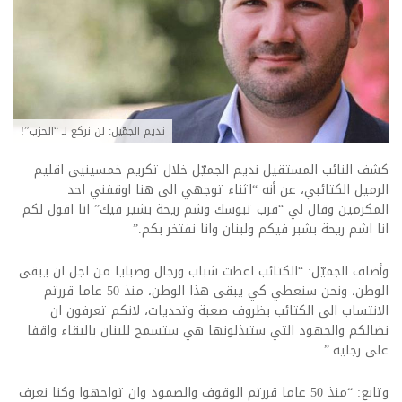
نديم الجمّيل: لن نركع لـ “الحزب”!
كشف النائب المستقيل نديم الجميّل خلال تكريم خمسينيي اقليم
الرميل الكتائبي، عن أنه “اثناء توجهي الى هنا اوقفني احد
المكرمين وقال لي “قرب تبوسك وشم ريحة بشير فيك” انا اقول لكم
انا اشم ريحة بشبر فيكم ولبنان وانا نفتخر بكم.”
وأضاف الجميّل: “الكتائب اعطت شباب ورجال وصبايا من اجل ان يبقى
الوطن، ونحن سنعطي كي يبقى هذا الوطن، منذ 50 عاما قررتم
الانتساب الى الكتائب بظروف صعبة وتحديات، لانكم تعرفون ان
نضالكم والجهود التي ستبذلونها هي ستسمح للبنان بالبقاء واقفا
على رجليه.”
وتابع: “منذ 50 عاما قررتم الوقوف والصمود وان تواجهوا وكنا نعرف