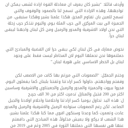
وأردف قائلا: “بشير كان يعرف ان معادلة القوة ارادة لشعب يمكن ان
تواجهها، وهذه الارادة التي تسمح لنا بالصمود والوقوف والتي
تسمح للعين بان تقاوم المخرز، هكذا علمنا بشير وهكذا سنبقى، من
الجميزة الى بيت المركزي الى حرب المئة يوم، واليوم نتذكر حرب زحلة
التي نحن اولاد الاشرفية والمدور والرميل ومن كل لبنان واجهنا ليبقى
لبنان حراً.
نخوض معارك في كل لبنان لكي يبقى حرا لان القضية والمبادئ التي
حملتموها نحن نحملها اليوم لان المخاطر ليست فقط على وجود
لبنان بل الخطر الاساسي على هوية لبنان.”
وختم الجميّل: “الصعوبات التي مررتم بها كانت من الاصعب لكن
وقفتم وواجهتم، حاولوا كسر ارادتنا وثقتنا بلبنان كما يفعلون اليوم،
فجروا بيروت والجميزة والمدور والرميل والجعيتاوي والاشرفية وساسين
اكثر من 200 قتيل والمنازل تدمرت اكثر من 30 الف جريح
ل: هذه اليد تحاول يوميا كسر ارادتنا واحلامنا واحلام اولادنا والجيل
الصاعد، لكن رغم الصعوبات سنواجه الرميل والاشرفية والرميل والمدور
عادت وتعمرت كما وعدنا وسنكون اقوى مما كنا هكذا علمنا بشير،
هذا الشعب لا يركع ولا يعيش مذلولاً، هذه المبادئ التي دافعتم
عنها هي نفسها التي حملتها الثورة في 2005 وثم في 2019 من