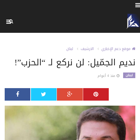
موقع دعم الإخباري
الارشيف
لبنان
نديم الجمّيل: لن نركع لـ “الحزب”!
لبنان
منذ 4 أعوام