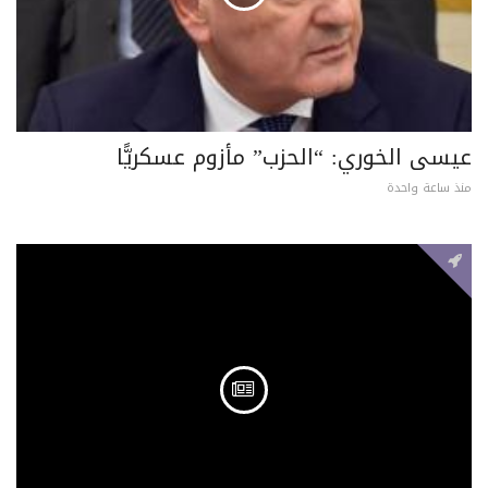
عيسى الخوري: “الحزب” مأزوم عسكريًّا
منذ ساعة واحدة