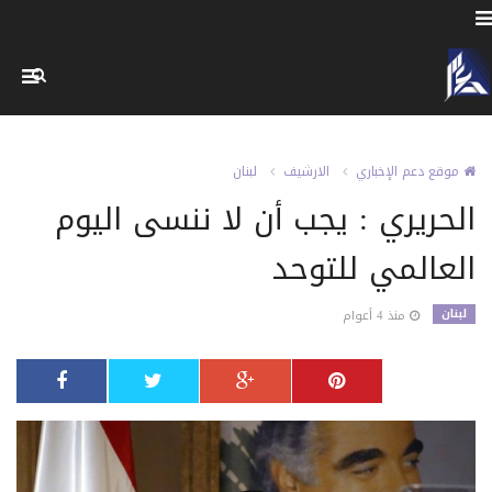
موقع دعم الإخباري
الارشيف
لبنان
الحريري : يجب أن لا ننسى اليوم
العالمي للتوحد
لبنان
منذ 4 أعوام