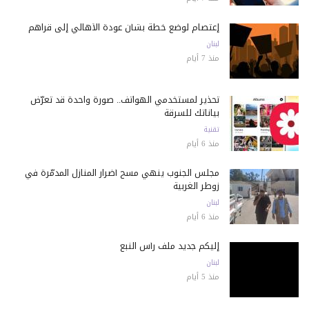
إعتصام لوضع خطة بشأن عودة الأهالي إلى قراهم
لبنان
منذ 7 أيام
تحذير لمستخدمي الهواتف.. صورة واحدة قد تعرّض
بياناتك للسرقة
تقنية
منذ 6 أيام
مجلس الجنوب ينهي مسح أضرار المنازل المدمّرة في
زوطر الغربية
لبنان
منذ 6 أيام
إليكم جديد ملف رأس النبع
لبنان
منذ 5 أيام