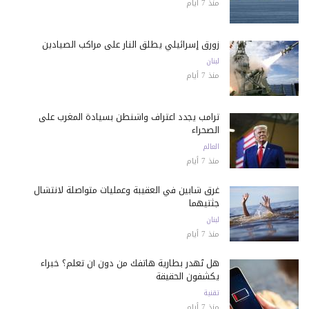
منذ 7 أيام
زورق إسرائيلي يطلق النار على مراكب الصيادين
لبنان
منذ 7 أيام
ترامب يجدد اعتراف واشنطن بسيادة المغرب على
الصحراء
العالم
منذ 7 أيام
غرق شابين في العقيبة وعمليات متواصلة لانتشال
جثتيهما
لبنان
منذ 7 أيام
هل تُهدر بطارية هاتفك من دون أن تعلم؟ خبراء
يكشفون الحقيقة
تقنية
منذ 7 أيام