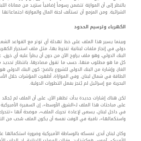
بالنظر إلى أن الموازنة تتضمن رسوماً إضافياً ستزيد من معاناة الل
الشرائية. ومن المزمع أن تستأنف لجنة المال والموازنة اجتماعاتها ال
الكهرباء وترسيم الحدود
وبينما يسير هذا الملف على خط تهدئة أي توتر مع القواعد الشع
دولي في إنجاز ملفات لبنانية تنخرط بها، مثل ملف استجرار الكهربا
البنك الدولي، وهو ملف يراوح الآن من دون أن يطرأ عليه أي خرق، علما
كل ما هو مطلوب منها، حسب ما تقول مصادرها، بانتظار تحديد م
الغاز، وإشارة من البنك الدولي للشروع بالضخ؛ كون البنك الدولي هو
الطاقة في شمال لبنان. وفي الموازاة، أظهرت المؤشرات خلال الأس
البحرية مع إسرائيل لم يُنجز بفعل التطورات الدولية.
لكن هناك إشارات جديدة بدأت تظهر الآن، على أن الملف لم يُجمّد ب
على مباحثات هذا الملف لـ«الشرق الأوسط»، إن السفيرة الأميركية 
في داخل لبنان، يسعى لإعادة تحريك الملف»، موضحة أنها «تتحر
واستكمالها»، نافية في الوقت نفسه أن يكون الملف سُحب من التداو
وكان لبنان أبدى تمسكه بالوساطة الأميركية وضرورة استكمالها ع
الأميركي آموس هوكشتاين. وقالت المصادر اللبنانية، إن الجانب ال