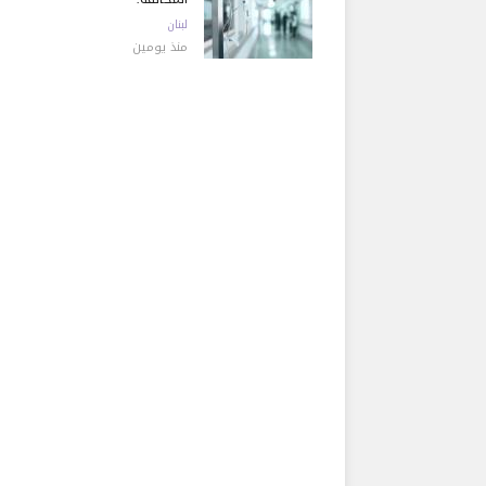
لبنان
منذ يومين