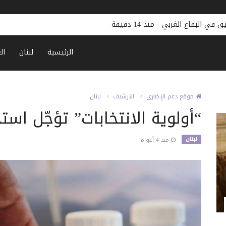
الديمقراطيون يرسمون خطة للتحق
الرئيسية
لبنان
ال
موقع دعم الإخباري
الارشيف
لبنان
“أولوية الانتخابات” تؤجّل اس
لبنان
منذ 4 أعوام