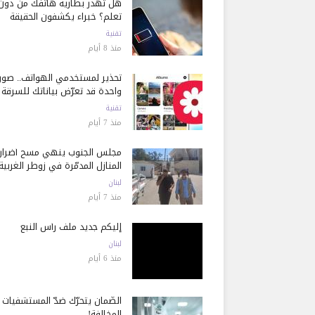
هل تُهدر بطارية هاتفك من دون
تعلم؟ خبراء يكشفون الحقيقة
تقنية
منذ 8 أيام
تحذير لمستخدمي الهواتف.. صور
واحدة قد تعرّض بياناتك للسرقة
تقنية
منذ 7 أيام
مجلس الجنوب ينهي مسح أضرار
المنازل المدمّرة في زوطر الغربية
لبنان
منذ 7 أيام
إليكم جديد ملف رأس النبع
لبنان
منذ 6 أيام
الضّمان يتحرّك ضدّ المستشفيات
المخالفة!