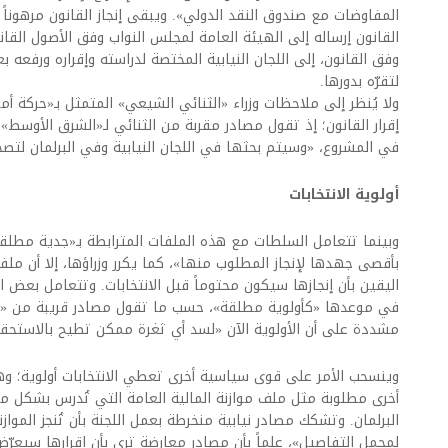
المفاوضات مع صندوق النقد الدولي». ويبقى إنجاز القانون مرهوناً ب
القانون إرساله إلى الهيئة العامة لمجلس النواب وفق الأصول القان
وفق القانون، إلى اللجان النيابية المختصة لدراسته وإقراره ورفعه 
لتقرّه بدورها.
ولا يُنظر إلى ملاحظات وزراء «الثنائي الشيعي» المتمثل بـ«حركة أم
إقرار القانون؛ إذ تقول مصادر مقربة من الثنائي لـ«الشرق الأوسط
في المشروع، «وسيتم بحثها في اللجان النيابية وفي البرلمان لتص
أولوية الانتخابات
وبينما تتعامل السلطات مع هذه الملفات المترابطة بـ«جدية مطلقة
بأقصى جهدها لإنجاز المطلوب منها»، كما يكرر وزراؤها، إلا أن مل
اليقين بأن إنجازها سيكون محتوماً قبل الانتخابات. وتتعامل بعض ال
في موعدها «كأولوية مطلقة»، حسب ما تقول مصادر قريبة من «حر
مشددة على أن الأولوية الآن «لسد أي ثغرة ممكن تطيح بالاستحقا
وينسحب الأمر على قوى سياسية أخرى تعطي الانتخابات أولوية؛ و
أخرى مطلوبة مثل ملف موازنة المالية العامة التي تُدرس بشكل م
البرلمان. وتشكك مصادر نيابية منخرطة بعمل اللجنة بأن تُنجز الموا
لمجمل التفاصيل»، علماً بأن مصادر معارضة ترى بأن إقرارها سيعرّ