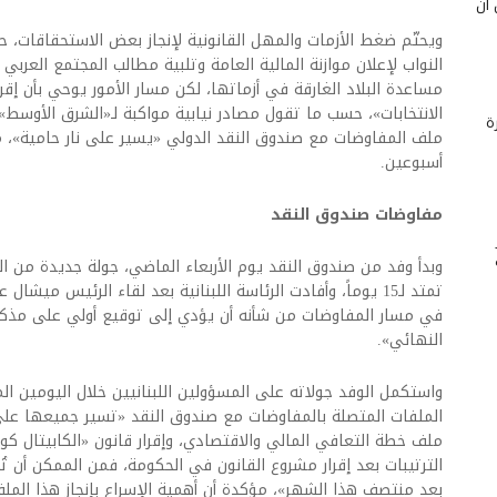
 أن
ويحتّم ضغط الأزمات والمهل القانونية لإنجاز بعض الاستحقاقات، حر
النواب لإعلان موازنة المالية العامة وتلبية مطالب المجتمع العرب
مساعدة البلاد الغارقة في أزماتها، لكن مسار الأمور يوحي بأن إقرار 
الانتخابات»، حسب ما تقول مصادر نيابية مواكبة لـ«الشرق الأوسط
ة
ملف المفاوضات مع صندوق النقد الدولي «يسير على نار حامية»،
أسبوعين.
مفاوضات صندوق النقد
وبدأ وفد من صندوق النقد يوم الأربعاء الماضي، جولة جديدة من ال
تمتد لـ15 يوماً، وأفادت الرئاسة اللبنانية بعد لقاء الرئيس ميشا
في مسار المفاوضات من شأنه أن يؤدي إلى توقيع أولي على مذكر
النهائي».
واستكمل الوفد جولاته على المسؤولين اللبنانيين خلال اليومين الما
الملفات المتصلة بالمفاوضات مع صندوق النقد «تسير جميعها على
ملف خطة التعافي المالي والاقتصادي، وإقرار قانون «الكابيتال كونت
الترتيبات بعد إقرار مشروع القانون في الحكومة، فمن الممكن أن تُع
بعد منتصف هذا الشهر»، مؤكدة أن أهمية الإسراع بإنجاز هذا الم