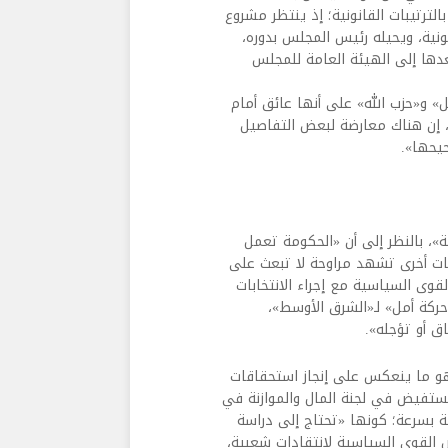
الترتيبات القانونية؛ إذ ينتظر مشروع
ونية، ويحيله رئيس المجلس بدوره،
بعدها إلى الهيئة العامة للمجلس
ل» و«حزب الله» على أنها عائق أمام
»، إن هناك معارضة لبعض التفاصيل
حيحها».
»، بالنظر إلى أن «الحكومة تعمل
فات أخرى تشهد مراوحة لا تبعث على
قوى السياسية مع إجراء الانتخابات
كة أمل» لـ«الشرق الأوسط»،
ق أو تؤجله».
هو ما ينعكس على إنجاز استحقاقات
ستفيض في لجنة المال والموازنة في
زنة بسرعة؛ كونها «تحتاج إلى دراسة
ض القوى السياسية لانتقادات شعبية،