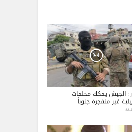
ر: الجيش يفكك مخلفات
لية غير منفجرة جنوباً