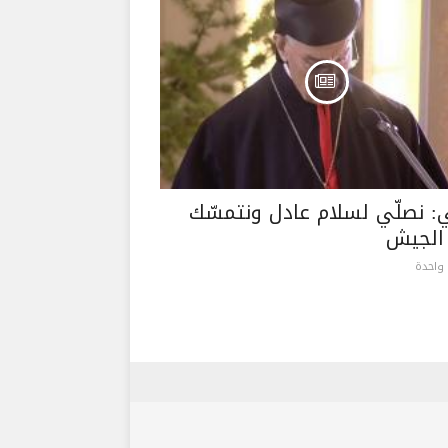
ي: نصلّي لسلام عادل ونتمسّك
الجيش
واحدة