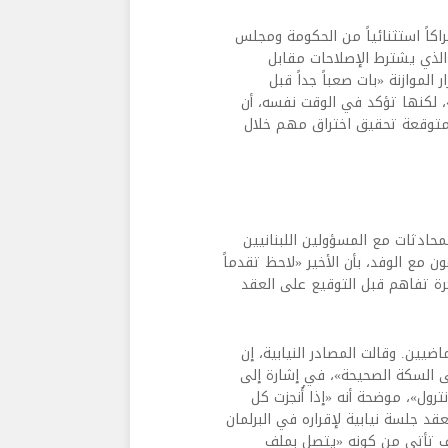
اكاً استثنائياً من الحكومة ومجلس
ي الذي يشترط الإصلاحات مقابل
الموازنة «بات صعباً جداً قبل
»، لكنها تؤكد في الوقت نفسه، أن
 متوقعة تحقيق اختراق مهم خلال
محادثات مع المسؤولين اللبنانيين
ل عون مع الوفد، بأن الأخير «لاحظ تقدماً
ة تفاهم قبل التوقيع على العقد
ضيين. وقالت المصادر النيابية، إن
 السكة الصحيحة»، في إشارة إلى
رول»، موضحة أنه «إذا أُنجزت كل
قد جلسة نيابية لإقراره في البرلمان
لف تأتي من كونه «يتصل بملف