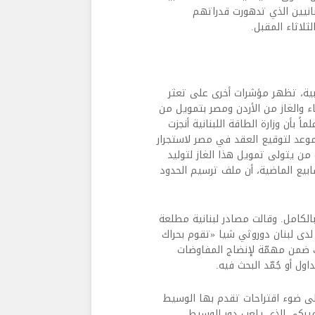
بنانيين الذي تدهورت قدراتهم
ثلاثاء المقبل.
بية، تظهر مؤشرات أخرى على تعثر
ء والغاز من الأردن ومصر بتمويل من
ً بأن وزارة الطاقة اللبنانية أنجزت
وعد لتوقيع العقد في مصر لاستجرار
 من يتولى تمويل هذا الغاز لتوليد
ابيع الماضية، أن ملف ترسيم الحدود
الكامل. وقالت مصادر لبنانية مطلعة
لدى لبنان دوروثي شيا «تقوم بحراك
ك ضمن مهمّة لإنضاج المفاوضات
ل أو جُمّد البحث فيه.
لى ضوء اقتراحات تقدم بها الوسيط
أميركي الذي يلعب دور الوسيط