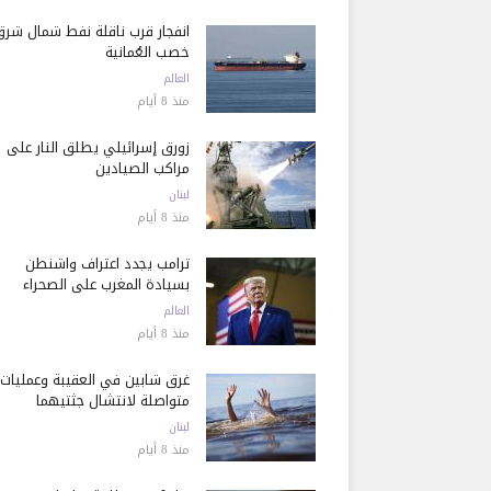
انفجار قرب ناقلة نفط شمال شرق
خصب العُمانية
العالم
منذ 8 أيام
زورق إسرائيلي يطلق النار على
مراكب الصيادين
لبنان
منذ 8 أيام
ترامب يجدد اعتراف واشنطن
بسيادة المغرب على الصحراء
العالم
منذ 8 أيام
غرق شابين في العقيبة وعمليات
متواصلة لانتشال جثتيهما
لبنان
منذ 8 أيام