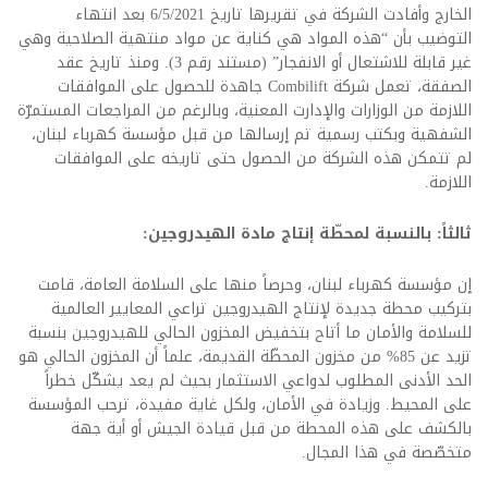
الخارج وأفادت الشركة في تقريرها تاريخ 6/5/2021 بعد انتهاء
التوضيب بأن “هذه المواد هي كناية عن مواد منتهية الصلاحية وهي
غير قابلة للاشتعال أو الانفجار” (مستند رقم 3). ومنذ تاريخ عقد
الصفقة، تعمل شركة Combilift جاهدة للحصول على الموافقات
اللازمة من الوزارات والإدارت المعنية، وبالرغم من المراجعات المستمرّة
الشفهية وبكتب رسمية تم إرسالها من قبل مؤسسة كهرباء لبنان،
لم تتمكن هذه الشركة من الحصول حتى تاريخه على الموافقات
اللازمة.
ثالثاً: بالنسبة لمحطّة إنتاج مادة الهيدروجين:
إن مؤسسة كهرباء لبنان، وحرصاً منها على السلامة العامة، قامت
بتركيب محطة جديدة لإنتاج الهيدروجين تراعي المعايير العالمية
للسلامة والأمان ما أتاح بتخفيض المخزون الحالي للهيدروجين بنسبة
تزيد عن 85% من مخزون المحطّة القديمة، علماً أن المخزون الحالي هو
الحد الأدنى المطلوب لدواعي الاستثمار بحيث لم يعد يشكّل خطراً
على المحيط. وزيادة في الأمان، ولكل غاية مفيدة، ترحب المؤسسة
بالكشف على هذه المحطة من قبل قيادة الجيش أو أية جهة
متخصّصة في هذا المجال.