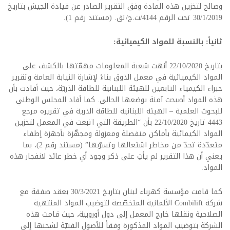
وصالح لتخزين هذه المادة وفق التقرير الصادر عن قيادة الجيش بتاريخ
30/1/2019 تحت الرقم 4144/ت.ج/تق. (مستند رقم 1).
ثانياً: بالنسبة للمواد الكيميائية:
بتاريخ 22/10/2020 أنهت شعبة المعلومات مهمّتها بالكشف على
المواد الكيميائية في معمل الذوق بناءً لإشارة النيابة العامة وتقرير
خبراء الكيمياء التابعين للهيئة اللبنانية للطاقة الذريّة، حيث أفادت بأن
هذه المواد أصبحت آمنة بوضعها الحالي. كما أفاد المجلس الوطني
للبحوث العلمية – الهيئة اللبنانية للطاقة الذرية في تقريره مرجع
4443 تاريخ 22/10/2020 بأن “الطريقة التي اتبعت في المعمل لتخزين
المواد الكيمائية بأماكن منفصلة ومعزولة ومجهّزة بأجهزة إطفاء
متعدّدة تحدّ من مخاطر اشتعالها وتسرّبها” (مستند رقم 2)، بما
يعني أن هذا التقرير لم يأتِ على ذكر وجود أي خطر عائد لانفجار هذه
المواد.
كما قامت مؤسسة كهرباء لبنان بتاريخ 30/3/2021 بعقد صفقة مع
شركة Combilift الألمانية المتخصّصة لتوضيب المواد المنتهية
الصلاحية ونقلها خارج المعمل إلى دول أوروبية، حيث قامت هذه
الشركة بتوضيب المواد المذكورة وفقاً للأصول الفنيّة لشحنها إلى