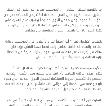
أما بالنسبة للجهاز البشري، إن المؤسسة تعاني من نقص في الجهاز
البشري بسبب الخروج على السن النظامية للكثير من المستخدمين من
المؤسسة عموماً ومن معمل الذوق خصوصاً وبسبب عدم القدرة على
التوظيف، وقد تم إبلاغ جانب مجلس الخدمة المدنية ومجلس الوزارء
بهذا الشأن ولا زلنا بانتظار الحلول المناسبة من قبلهما.
واعتبرت “كهرباء لبنان” أنه “وفقاً لما ورد أعلاه، فإن المؤسسة ووزارة
الطاقة والمياه قد قامتا بكامل واجباتهما بهذا الشأن، وإذا كان
هناك من إجراءات غير متخذة، فهي تعود لإدارات خارجة عن صلاحية
وزارة الطاقة والمياه و/أو مؤسسة كهرباء لبنان.
وذكّرت مؤسسة كهرباء لبنان بأنها “وكما كان عليه الحال دائماً،
فهي تبقى جاهزة للتباحث بأي اقتراحات عملية وفق الأصول الإدارية
المعهودة، لتحسين شروط الاستثمار لمعمل الذوق القديم الذي يعود
تاريخ وضعه في الخدمة إلى حوالي /35/ عاماً، وتأمين العملة الصعبة
(fresh Dollars) لذلك من قبل المراجع النقدية المختصّة”.
واشارت الى أنها “ترحّب بالكشف من قبل أي لجنة أو جهاز أمني على
كافة منشآت المعمل وتنفيذ أية تدابير أو مقترحات لازمة للسلامة