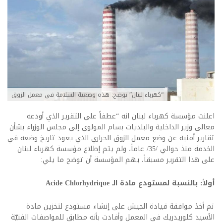
“كهرباء لبنان” توضح: هذه وضعية السلامة في معمل الزوق
اعلنت مؤسسة كهرباء لبنان انه “عطفاً على التقرير الذي أودعه
معالي وزير الداخلية والبلديات بسام المولوي إلى مجلس الوزراء بشأن
تقارير أمنية عن وضع معمل الزوق الحراري الذي يعود تاريخ وضعه في
الخدمة منذ حوالي /35/ عاماً، ولم يتم إطلاع مؤسسة كهرباء لبنان
على هذا التقرير مسبقاً، يهم المؤسسة أن توضح ما يلي:
أولاً: بالنسبة لمستودع مادة الـ Acide Chlorhydrique
تم أخذ موافقة قيادة الجيش على إنشاء مستودع لتخزين مادة
الأسيد كلوريدريك في المعمل وأفادت بأنه مطابق للمواصفات الفنيّة