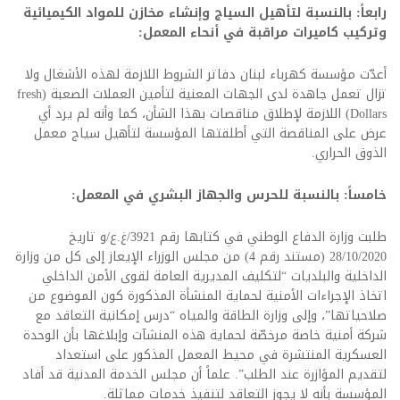
رابعاً: بالنسبة لتأهيل السياج وإنشاء مخازن للمواد الكيميائية
وتركيب كاميرات مراقبة في أنحاء المعمل:
أعدّت مؤسسة كهرباء لبنان دفاتر الشروط اللازمة لهذه الأشغال ولا
تزال تعمل جاهدة لدى الجهات المعنية لتأمين العملات الصعبة (fresh
Dollars) اللازمة لإطلاق مناقصات بهذا الشأن، كما وأنه لم يرد أي
عرض على المناقصة التي أطلقتها المؤسسة لتأهيل سياج معمل
الذوق الحراري.
خامساً: بالنسبة للحرس والجهاز البشري في المعمل:
طلبت وزارة الدفاع الوطني في كتابها رقم 3921/غ.ع/و تاريخ
28/10/2020 (مستند رقم 4) من مجلس الوزراء الإيعاز إلى كل من وزارة
الداخلية والبلديات “لتكليف المديرية العامة لقوى الأمن الداخلي
اتخاذ الإجراءات الأمنية لحماية المنشأة المذكورة كون الموضوع من
صلاحياتها”، وإلى وزارة الطاقة والمياه “درس إمكانية التعاقد مع
شركة أمنية خاصة مرخصّة لحماية هذه المنشآت وإبلاغها بأن الوحدة
العسكرية المنتشرة في محيط المعمل المذكور على استعداد
لتقديم المؤازرة عند الطلب”. علماً أن مجلس الخدمة المدنية قد أفاد
المؤسسة بأنه لا يجوز التعاقد لتنفيذ خدمات مماثلة.