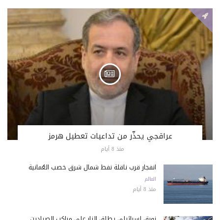
عراقجي يحذّر من تداعيات تعطيل هرمز
منذ 8 أيام
انفجار قرب ناقلة نفط شمال شرق خصب العُمانية
العالم
منذ 8 أيام
زورق إسرائيلي يطلق النار على مراكب الصيادين