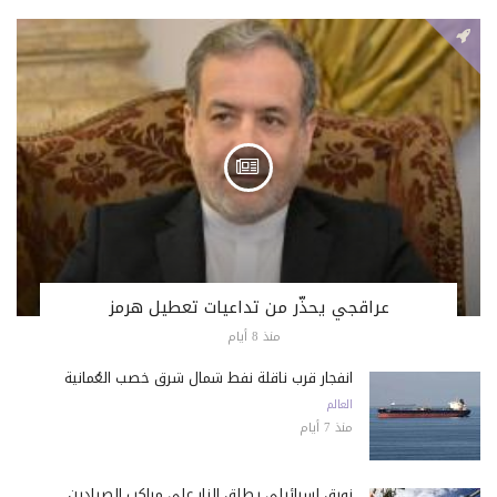
عراقجي يحذّر من تداعيات تعطيل هرمز
منذ 8 أيام
انفجار قرب ناقلة نفط شمال شرق خصب العُمانية
العالم
منذ 7 أيام
زورق إسرائيلي يطلق النار على مراكب الصيادين