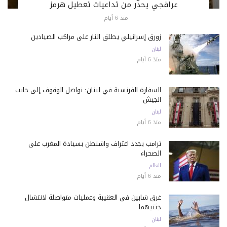
عراقجي يحذّر من تداعيات تعطيل هرمز
منذ 6 أيام
زورق إسرائيلي يطلق النار على مراكب الصيادين
لبنان
منذ 6 أيام
السفارة الفرنسية في لبنان: نواصل الوقوف إلى جانب
الجيش
لبنان
منذ 6 أيام
ترامب يجدد اعتراف واشنطن بسيادة المغرب على
الصحراء
العالم
منذ 6 أيام
غرق شابين في العقيبة وعمليات متواصلة لانتشال
جثتيهما
لبنان