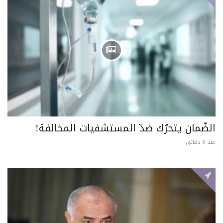
الضّمان يتحرّك ضدّ المستشفيات المخالفة!
منذ 6 دقائق