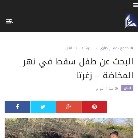
موقع دعم الإخباري
الارشيف
لبنان
البحث عن طفل سقط في نهر
المخاضة – زغرتا
لبنان
منذ 4 أعوام