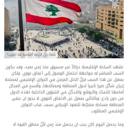
لماذا حلّ الأزمة اللبنانية قد اقترب؟
تشهد الساحة الإقليمية حراكاً غير مسبوق منذ زمن بعيد، وقد يكون
السبب المباشر له مواجهة احتمال الوصول إلى اتفاق نووي. ولكن
بمعزل عن هذا السبب فإنّ الخلل المزمن في التوازن الإقليمي لمصلحة
إيران شكّل ضررا كبيرا لدول المنطقة ومصالحها، وأفسح في المجال
أمامها للتمدّد والتوسّع والتدخّل في الشؤون الداخلية لهذه الدول
من دون رادع، وبالتالي بمعزل عن الاتفاق النووي لا يجوز ان تبقى
المنطقة مساحة مشرّعة للنفوذ الإيراني بسبب غياب التوازن
الإقليمي المطلوب.
وما يحصل اليوم كان يجب ان يحصل منذ زمن لأنّ منطق القوة لا