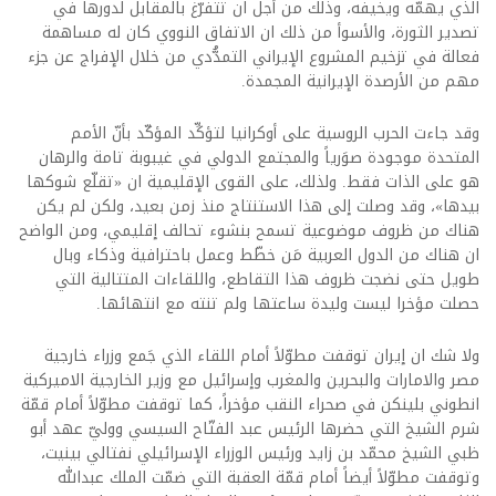
الذي يهمّه ويخيفه، وذلك من أجل ان تتفرّغ بالمقابل لدورها في
تصدير الثورة، والأسوأ من ذلك ان الاتفاق النووي كان له مساهمة
فعالة في تزخيم المشروع الإيراني التمدُّدي من خلال الإفراج عن جزء
مهم من الأرصدة الإيرانية المجمدة.
وقد جاءت الحرب الروسية على أوكرانيا لتؤكِّد المؤكّد بأنّ الأمم
المتحدة موجودة صوَرياً والمجتمع الدولي في غيبوبة تامة والرهان
هو على الذات فقط. ولذلك، على القوى الإقليمية ان «تقلّع شوكها
بيدها»، وقد وصلت إلى هذا الاستنتاج منذ زمن بعيد، ولكن لم يكن
هناك من ظروف موضوعية تسمح بنشوء تحالف إقليمي، ومن الواضح
ان هناك من الدول العربية مَن خطّط وعمل باحترافية وذكاء وبال
طويل حتى نضجت ظروف هذا التقاطع، واللقاءات المتتالية التي
حصلت مؤخرا ليست وليدة ساعتها ولم تنته مع انتهائها.
ولا شك ان إيران توقفت مطوّلاً أمام اللقاء الذي جَمع وزراء خارجية
مصر والامارات والبحرين والمغرب وإسرائيل مع وزير الخارجية الاميركية
انطوني بلينكن في صحراء النقب مؤخراً، كما توقفت مطوّلاً أمام قمّة
شرم الشيخ التي حضرها الرئيس عبد الفتّاح السيسي ووليّ عهد أبو
ظبي الشيخ محمّد بن زايد ورئيس الوزراء الإسرائيلي نفتالي بينيت،
وتوقفت مطوّلاً أيضاً أمام قمّة العقبة التي ضمّت الملك عبدالله