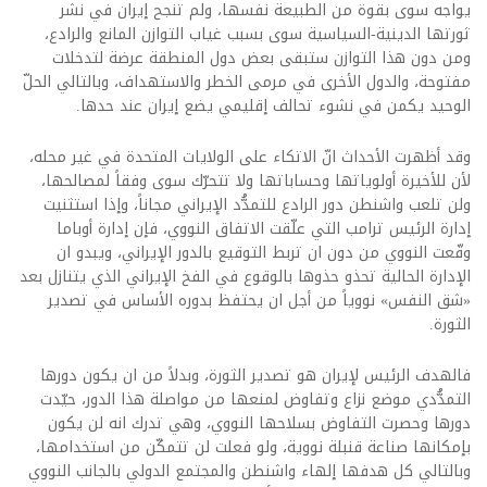
يواجه سوى بقوة من الطبيعة نفسها، ولم تنجح إيران في نشر
ثورتها الدينية-السياسية سوى بسبب غياب التوازن المانع والرادع،
ومن دون هذا التوازن ستبقى بعض دول المنطقة عرضة لتدخلات
مفتوحة، والدول الأخرى في مرمى الخطر والاستهداف، وبالتالي الحلّ
الوحيد يكمن في نشوء تحالف إقليمي يضع إيران عند حدها.
وقد أظهرت الأحداث انّ الاتكاء على الولايات المتحدة في غير محله،
لأن للأخيرة أولوياتها وحساباتها ولا تتحرّك سوى وفقاً لمصالحها،
ولن تلعب واشنطن دور الرادع للتمدُّد الإيراني مجاناً، وإذا استثنيت
إدارة الرئيس ترامب التي علّقت الاتفاق النووي، فإن إدارة أوباما
وقّعت النووي من دون ان تربط التوقيع بالدور الإيراني، ويبدو ان
الإدارة الحالية تحذو حذوها بالوقوع في الفخ الإيراني الذي يتنازل بعد
«شق النفس» نووياً من أجل ان يحتفظ بدوره الأساس في تصدير
الثورة.
فالهدف الرئيس لإيران هو تصدير الثورة، وبدلاً من ان يكون دورها
التمدُّدي موضع نزاع وتفاوض لمنعها من مواصلة هذا الدور، حيّدت
دورها وحصرت التفاوض بسلاحها النووي، وهي تدرك انه لن يكون
بإمكانها صناعة قنبلة نووية، ولو فعلت لن تتمكّن من استخدامها،
وبالتالي كل هدفها إلهاء واشنطن والمجتمع الدولي بالجانب النووي