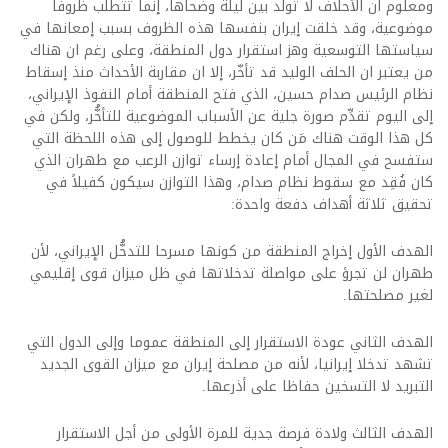
ومعلوم ان الأحلاف لا تولد بين ليلة وضحاها، إنما تتطلب ظروفا
موضوعية، وقد خلقت إيران بنفسها هذه الظروف بسبب إمعانها في
سياستها التوسعية وهز استقرار دول المنطقة، وعلى رغم ان هناك
من يعتبر ان الحلف الوليد قد تأخّر، إلا ان مقاربة الأحداث منذ إسقاط
نظام الرئيس صدام حسين، الذي فتح المنطقة أمام النفوذ الإيراني،
إلى اليوم تقدِّم صورة جلية عن الأسباب الموضوعية للتأخُّر، ولكن في
كل هذا الوقت هناك مَن كان يخطط للوصول إلى هذه اللحظة التي
ستفسح في المجال أمام إعادة إرساء توازن الرعب مع طهران الذي
كان فُقِد مع سقوط نظام صدام، وهذا التوازن سيكون كفيلاً في
تحقيق ثلاثة أهداف دفعة واحدة:
الهدف الأول إخراج المنطقة من كونها مسرحا للتدخُّل الإيراني، لأن
طهران لن تجرؤ على مواصلة تدخلاتها في ظل ميزان قوى إقليمي
لغير مصلحتها.
الهدف الثاني عودة الاستقرار إلى المنطقة عموما وإلى الدول التي
تشهد تدخلا إيرانيا، لأنه من مصلحة إيران مع ميزان القوى الجديد
التبريد لا التسخين حفاظا على أذرعها.
الهدف الثالث ولادة فرصة جدية للمرة الأولى من أجل الاستقرار