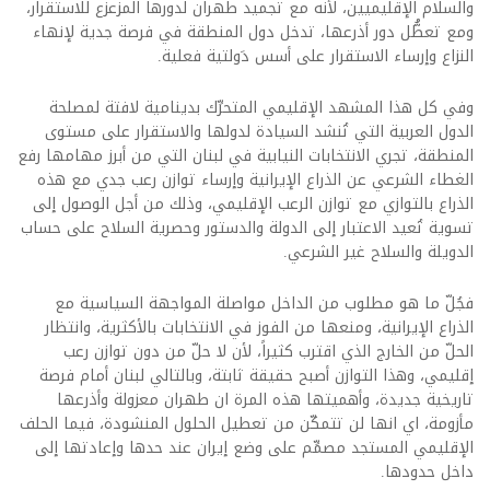
والسلام الإقليميين، لأنه مع تجميد طهران لدورها المزعزع للاستقرار،
ومع تعطُّل دور أذرعها، تدخل دول المنطقة في فرصة جدية لإنهاء
النزاع وإرساء الاستقرار على أسس دَولتية فعلية.
وفي كل هذا المشهد الإقليمي المتحرِّك بدينامية لافتة لمصلحة
الدول العربية التي تُنشد السيادة لدولها والاستقرار على مستوى
المنطقة، تجري الانتخابات النيابية في لبنان التي من أبرز مهامها رفع
الغطاء الشرعي عن الذراع الإيرانية وإرساء توازن رعب جدي مع هذه
الذراع بالتوازي مع توازن الرعب الإقليمي، وذلك من أجل الوصول إلى
تسوية تُعيد الاعتبار إلى الدولة والدستور وحصرية السلاح على حساب
الدويلة والسلاح غير الشرعي.
فجُلّ ما هو مطلوب من الداخل مواصلة المواجهة السياسية مع
الذراع الإيرانية، ومنعها من الفوز في الانتخابات بالأكثرية، وانتظار
الحلّ من الخارج الذي اقترب كثيراً، لأن لا حلّ من دون توازن رعب
إقليمي، وهذا التوازن أصبح حقيقة ثابتة، وبالتالي لبنان أمام فرصة
تاريخية جديدة، وأهميتها هذه المرة ان طهران معزولة وأذرعها
مأزومة، اي انها لن تتمكّن من تعطيل الحلول المنشودة، فيما الحلف
الإقليمي المستجد مصمِّم على وضع إيران عند حدها وإعادتها إلى
داخل حدودها.