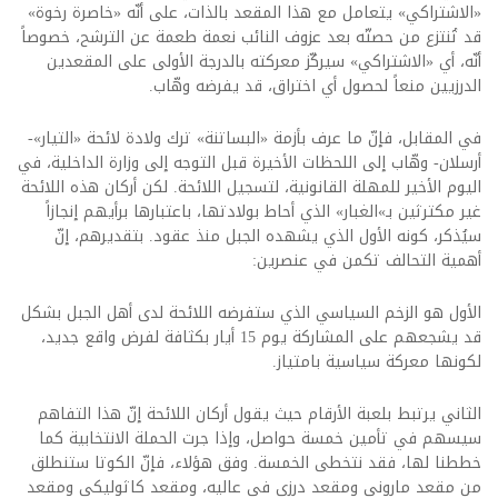
«الاشتراكي» يتعامل مع هذا المقعد بالذات، على أنّه «خاصرة رخوة»
قد تُنتزع من حصتّه بعد عزوف النائب نعمة طعمة عن الترشح، خصوصاً
أنّه، أي «الاشتراكي» سيركّز معركته بالدرجة الأولى على المقعدين
الدرزيين منعاً لحصول أي اختراق، قد يفرضه وهّاب.
في المقابل، فإنّ ما عرف بأزمة «البساتنة» ترك ولادة لائحة «التيار»-
أرسلان- وهّاب إلى اللحظات الأخيرة قبل التوجه إلى وزارة الداخلية، في
اليوم الأخير للمهلة القانونية، لتسجيل اللائحة. لكن أركان هذه اللائحة
غير مكترثين بـ»الغبار» الذي أحاط بولادتها، باعتبارها برأيهم إنجازاً
سيُذكر، كونه الأول الذي يشهده الجبل منذ عقود. بتقديرهم، إنّ
أهمية التحالف تكمن في عنصرين:
الأول هو الزخم السياسي الذي ستفرضه اللائحة لدى أهل الجبل بشكل
قد يشجعهم على المشاركة يوم 15 أيار بكثافة لفرض واقع جديد،
لكونها معركة سياسية بامتياز.
الثاني يرتبط بلعبة الأرقام حيث يقول أركان اللائحة إنّ هذا التفاهم
سيسهم في تأمين خمسة حواصل، وإذا جرت الحملة الانتخابية كما
خططنا لها، فقد نتخطى الخمسة. وفق هؤلاء، فإنّ الكوتا ستنطلق
من مقعد ماروني ومقعد درزي في عاليه، ومقعد كاثوليكي ومقعد