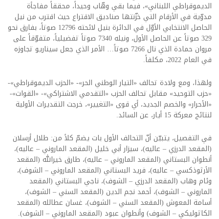
الديموقراطي اللبناني»، فيما بقي وهّاب وحيداً، محققاً مفاجأة
مدوّية في الأرقام التي خزّنتها صناديق الاقتراع حيث اقترب من نيل
الحاصل الانتخابي الأوّل في الدائرة بنيل لائحته 12796 صوتاً، بفارق نحو
329 صوتاً عن الحاصل الأول، ونيله 7340 صوتاً تفضيلياً، متفوّقاً على
مروان حمادة الذي نال 7266 صوتاً… الأمر الذي جعل سيناريو تجاوزه
في العام 2022، مكلفاً.
ولهذا، ومع ولادة تحالف «التيار الوطني الحر»- «الحزب الديموقراطي»-
«حزب التوحيد» مقابل تحالف الحزب «التقدمي الاشتراكي»- «القوات»-
«الأحرار» والخصم الجديد، أي قوى «التغيير»، خرجت التقديرات الأولية
لنتائج معركة 15 أيار، عن السائد.
في التفصيل، يتبيّن أنّ التحالف الأول بات يضمّ كلاً من: طلال أرسلان
(المقعد الدرزي – عاليه)، سيزار أبي خليل (المقعد الماروني – عاليه)،
أنطوان البستاني (المقعد الماروني – عاليه)، طارق خيرالله (المقعد
الأرثوذكسي – عاليه)، فريد البستاني (المقعد الماروني – الشوف)،
وئام وهاب (المقعد الدرزي – الشوف)، ناجي البستاني (المقعد
الماروني – الشوف)، أحمد نجم الدين (المقعد السني – الشوف)،
أسامة المعوش (المقعد السني – الشوف)، غسان عطالله (المقعد
الكاثوليكي – الشوف) وأنطوان عبود (المقعد الماروني – الشوف).