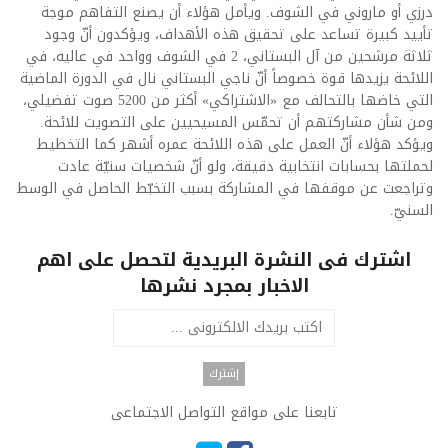
درزي أو ماروني في الشوف. ويأمل هؤلاء أن يصنع التفاهم موجة
تأييد كبيرة تساعد على تحقيق هذه الأهداف، ويؤكدون أنّ وجود
ثلاثة مرشحين من آل البستاني، 2 في الشوف وواحد في عاليه، في
اللائحة يزيدها قوة خصوصاً أنّ ناجي البستاني نال في الدورة الماضية
التي خاضها بالتحالف مع «الاشتراكي» أكثر من 5200 صوت تفضيلي،
ومن شأن مشاركتهم أن تحمّس المسيحيين على التصويت للائحة.
ويؤكد هؤلاء أنّ العمل على هذه اللائحة عمره أشهر كما التخطيط
لحملتها بحسابات انتخابية دقيقة، ولو أنّ شخصيات سنيّة عادت
وتراجعت عن موقفها في المشاركة بسبب التخبّط الحاصل في الوسط
السنيّ.
اشترك فى النشرة البريدية لتحصل على اهم
الاخبار بمجرد نشرها
تابعنا على مواقع التواصل الاجتماعى