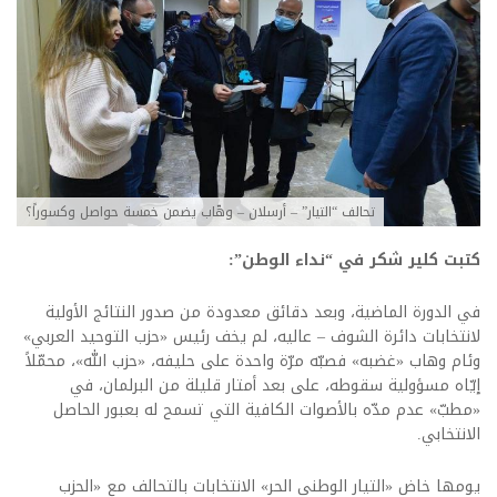
تحالف “التيار” – أرسلان – وهّاب يضمن خمسة حواصل وكسوراً؟
كتبت كلير شكر في “نداء الوطن”:
في الدورة الماضية، وبعد دقائق معدودة من صدور النتائج الأولية
لانتخابات دائرة الشوف – عاليه، لم يخف رئيس «حزب التوحيد العربي»
وئام وهاب «غضبه» فصبّه مرّة واحدة على حليفه، «حزب الله»، محمّلاً
إيّاه مسؤولية سقوطه، على بعد أمتار قليلة من البرلمان، في
«مطبّ» عدم مدّه بالأصوات الكافية التي تسمح له بعبور الحاصل
الانتخابي.
يومها خاض «التيار الوطني الحر» الانتخابات بالتحالف مع «الحزب