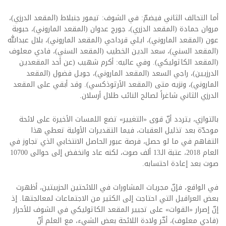
أما التحالف الثاني فيضمّ: في الشوف: تيمور جنبلاط (المقعد الدرزي)،
مروان حمادة (المقعد الدزري)، جورج عدوان (المقعد الماروني)، حبوبة
عون (المقعد الماروني)، ايلي قرداحي (المقعد الماروني)، بلال عبدالله
(المقعد السني)، سعد الدين الخطيب (المقعد السني)، فادي معلوف
(المقعد الكاثوليكي). وفي عاليه: أكرم شهيب (عن أحد المقعدين
الدرزيين)، راجي السعد (المقعد الماروني)، جويل فضول (المقعد
الماروني)، ونزيه متى (المقعد الأرثوذكسي). وقد أبقي على المقعد
الدرزي الثاني شاغراً لصالح النائب طلال أرسلان.
بالتوازي، يتردد أنّ قوى «التغيير» تضع اللمسات الأخيرة على لائحة
موحدّة بعد تذليل العقبات، فيما التقديرات الأولية تعطي هذا
التفاهم في ما لو حصل، فرصة عبور الحاصل الانتخابي الذي تجاوز في
العام 2018، عتبة الـ13 ألف صوت، لكنه عاد وانخفض إلى حوالى 10700
صوت بعد إعادة احتسابه.
في الواقع، فإنّ مجريات المشاورات في اللائحتين الحزبيتين، أظهرت
بعض العراقيل التي احتاجت إلى الكثير من الاجتماعات لمعالجتها. إذ
إنّ إصرار «القوات» على تجيير المقعد الكاثوليكي في الشوف للأحرار
(فادي معلوف)، أخّر ولادة اللائحة بعض الشيء، مع العلم أنّ