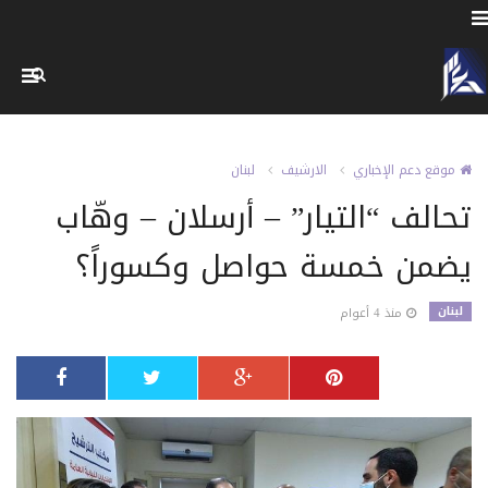
موقع دعم الإخباري
الارشيف
لبنان
تحالف “التيار” – أرسلان – وهّاب
يضمن خمسة حواصل وكسوراً؟
لبنان
منذ 4 أعوام