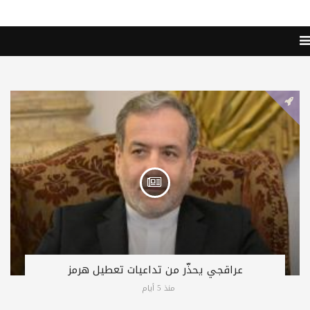
عراقجي يحذّر من تداعيات تعطيل هرمز
منذ 5 أيام