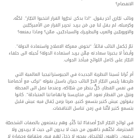
الانفصام؟
ونائب تيّاري آخر يقول، “اذا بدكن تحرّروا القرار انتخبوا التيّار”. لكنّه،
وكزميله، لم يقل لنا مِن مَن يريد تحرير القرار من الأميركيّين
والاوروبيّين والعرب والبطريرك والسياديّين، ممّن؟ وماذا يمنعه؟
ثمّ يُكمل النائب قائلاً: “نخوض معركة الاصلاح واستعادة الدولة”.
وأيضاً لا يخبرنا سعادته مِمَّن يريد استعادة الدولة؟ نُحيله الى حلفاء
التيّار على كامل اللوائح فيأخذ الجواب.
أم تُرانا نَسينا النظرية الجديدة في الجيوستراتيجيا العالمية التي
طرحها رئيس التيّار الحرّ النائب جبران باسيل بقوله “نركب مع أخصامنا
في نفس القطار، كلٌّ ينظر من شبّاكه، وعندما نصل الى المحطة
وننزل من القطار نعود الى متاريسنا واتهاماتنا المتبادلة”. كانوا
يقولون عيش كتير بتسمع كتير، صرنا بزمن يُقال فيه عيش قليل
بتسمع كتير لأنّنا في زمن تناسل التناقضات.
في لوائح التيّار الحرّ أصدقاءٌ لنا كُثُر، وهم يتمتعون بالصفات الشخصيّة
المحترمة، لكنّهم ذاهبون من حيث لا يدرون الى حيث لا يريدون ولا
يرغبون. ذاهبون للالتحاق بمحورٍ لا دَخلَ لهم فيه، وبثقافةٍ وحضارة لا