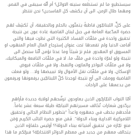
سيستطيع ما لم تستطعه سنينه الاوائل؟ أم أنّه سيبقى في القصر،
ومهما طال الزمن، الى أن يكشف كل الفاسدين؟ نحن ننتظر.
على كلٍّ، اللبنانيّون قاطبةً يتمنّون، بالحلم وبالحقيقة، أن تَكشِفَ لهم
حضرة المدّعية العامة في جبل لبنان القاضية غادة عون عن نتيجة
تحقيق واحدة في ملفّات الفساد الكثيرة التي نظرت فيها والتي
أقامت الدنيا ولم تقعدها تحت عنوان إسترجاع المال العام المنهوب او
المسروق او المهدور. فلم نرَ شيئاً وما عدنا نؤمن أنّنا سنصل الى
نتيجة ولو لمرّة واحدة في ملفّ ما، لا في ملفّات النافعة والميكانيك،
ولا في ملفّات البواخر والمازوت والنفط، ولا في ملفّات قروض
الإسكان، ولا في ملفّات نقل الأموال ولا تبييضها ولا… ولو فعلت
القاضية ووصلت الى أيّ نتيجة لوجدنا كلّ اللبنانيّين يرفعونها ويرفعون
من يدعمها على الراحات.
أمّا النواب التيّاريّون الذين يعاودون ترشّحهم لولاية جديدة فأراهم
يردّدون شعارات تُخَالف مسيرتهم النيابيّة طيلة سبعة عشر عاماً.
فأحدهم يخطب في جمهوره واعداً “بتطوير النظام الحالي وتحقيق
اللامركزية الادارية وبناء الدولة”. فَمَن منع حضرة النائب الكريم وَمَن
منع تيّارَه من تحقيقِ أمنياته ببناء الدولة؟؟ أوليس حلفاؤه الذين
يتحالف معهم من جديد في معظم الدوائر الانتخابيّة؟ فبربّكم ما هذا