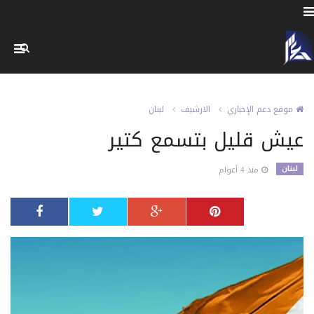
موقع دعم الإخباري
الارشيف
لبنان
عيش قليل بتسمع كتير
لبنان
منذ 4 أعوام