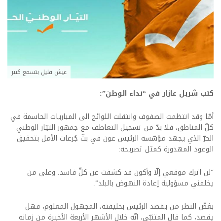
عيش قليل بتسمع كتير
كتب شربل عازار في “نداء الوطن”:
أمّا وقد انتظمت الصفوف وانتقلت اللوائح الى المباريات الحاسمة في
كلّ المناطق، فلا بدّ من تسجيل التعاطف مع جمهور التيّار الوطني
الحرّ الذي يجهد مؤسّسه الرئيس عون في بثّ جُرعات الأمل بتحقيق
الوعود المهدورة كمثل تصريحه:
“لن اترك موقعي إلّا وأكون قد كشفت عن كلِّ فاسد. وعلى من
يخلفني مسؤولية إعادة النهوض بالبلد”.
بغضّ النظر من يقصد الرئيس بخليفته، المجهول المعلوم، فهل
يقصد، كما قال المتنبّي، انّه خلال الأشهر الأربعة الأخيرة من زمانه