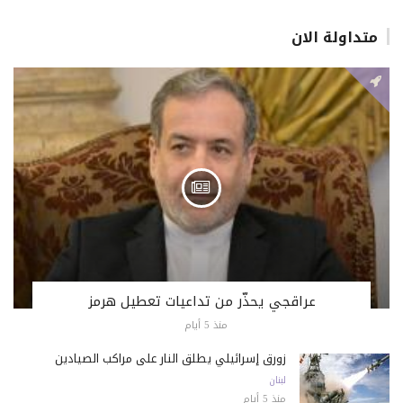
متداولة الان
عراقجي يحذّر من تداعيات تعطيل هرمز
منذ 5 أيام
زورق إسرائيلي يطلق النار على مراكب الصيادين
لبنان
منذ 5 أيام