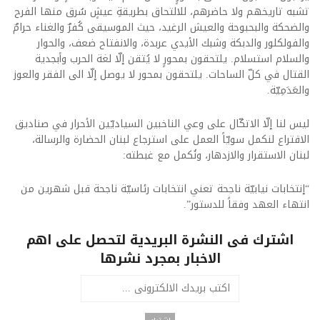
تشبه تاريخهم ولا حاضرهم، للالتحاق بطريقةِ عيشٍ سُرق منها الفرح
والضحكة والبحبوحة والعيش الرغيد، حيث الموسيقى كُفرٌ والغناء حرامٌ
والفولكلور والدبكة وشبك الأيدي عربدة، والانفتاح ضعف، والحوار
والسلام استسلام. يلتحقون بمحورٍ لا يُتقن إلّا لغة الحرب وأبجدية
القتال في كلّ الساحات. يلتحقون بمحور لا يوصل إلّا الى الفقر والعوز
والعَدَمِيّة.
ليس لنا إلّا الاتكّال على وعي الناخبين السياديّين الأحرار في صناديق
الاقتراع لنكمل سويّاً العمل على استرجاع لبنان الحضارة والرسالة،
لبنان الاستقرار والازدهار، ونُكمل مع غبطته:
“إنتخابات نيابيّة ناجحة تعني انتخابات رئاسيّة ناجحة قبل شهرين من
انتهاء العهد وفقاً للدستور”.
اشترك فى النشرة البريدية لتحصل على اهم
الاخبار بمجرد نشرها