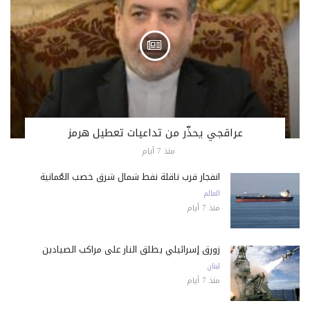
عراقجي يحذّر من تداعيات تعطيل هرمز
منذ 7 أيام
انفجار قرب ناقلة نفط شمال شرق خصب العُمانية
العالم
منذ 7 أيام
زورق إسرائيلي يطلق النار على مراكب الصيادين
لبنان
منذ 7 أيام