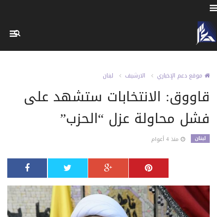
موقع دعم الإخباري
الارشيف
لبنان
قاووق: الانتخابات ستشهد على
فشل محاولة عزل “الحزب”
لبنان
منذ 4 أعوام