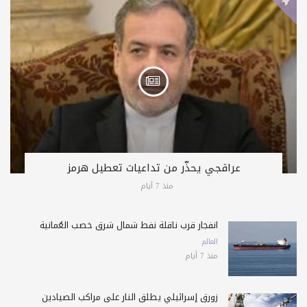
عراقجي يحذّر من تداعيات تعطيل هرمز
منذ 7 أيام
انفجار قرب ناقلة نفط شمال شرق خصب العُمانية
العالم
منذ 7 أيام
زورق إسرائيلي يطلق النار على مراكب الصيادين