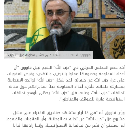
قاووق: الانتخابات ستشهد على فشل محاولة عزل “الحزب”
أكد عضو المجلس المركزي في “حزب الله” الشيخ نبيل قاووق “أن
أعداء المقاومة وخصومها عملوا بالترغيب والتهديد وفرض العقوبات
على عزل حزب الله عن حلفائه، لقد شكل “حزب الله” لوائحه الانتخابية
بمشاركة حلفائه، فأدرك أعداء المقاومة خطأ تقديراتهم حول متانة
تحالفات “حزب الله”، وعليه، فإن “حزب الله” يحظى بأوسع تحالفات
استراتيجية عابرة للطوائف والمناطق”.
ورأى قاووق أنه “في 15 أيار ستشهد صناديق الاقتراع على فشل
مشروع عزل “حزب الله” عن تحالفاته الوطنية، وأن العقوبات والضغوط
لم تستطع أن تغير من تحالفاتنا الاستراتيجية، وإنما زادتها ثباتا