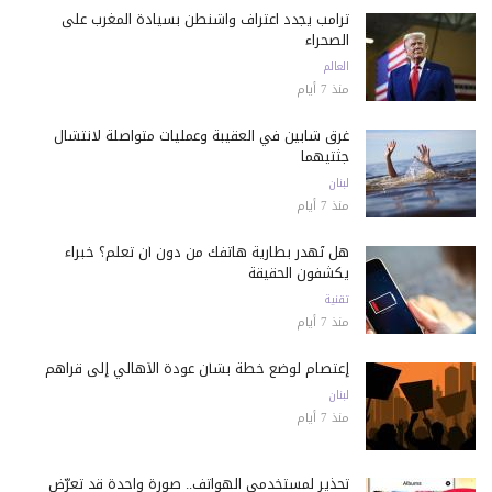
ترامب يجدد اعتراف واشنطن بسيادة المغرب على
الصحراء
العالم
منذ 7 أيام
غرق شابين في العقيبة وعمليات متواصلة لانتشال
جثتيهما
لبنان
منذ 7 أيام
هل تُهدر بطارية هاتفك من دون أن تعلم؟ خبراء
يكشفون الحقيقة
تقنية
منذ 7 أيام
إعتصام لوضع خطة بشأن عودة الأهالي إلى قراهم
لبنان
منذ 7 أيام
تحذير لمستخدمي الهواتف.. صورة واحدة قد تعرّض