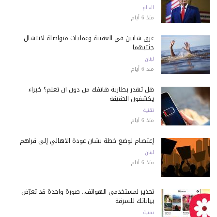
العالم
منذ 6 أيام
غرق شابين في العقيبة وعمليات متواصلة لانتشال
جثتيهما
لبنان
منذ 6 أيام
هل تُهدر بطارية هاتفك من دون أن تعلم؟ خبراء
يكشفون الحقيقة
تقنية
منذ 6 أيام
إعتصام لوضع خطة بشأن عودة الأهالي إلى قراهم
لبنان
منذ 6 أيام
تحذير لمستخدمي الهواتف.. صورة واحدة قد تعرّض
بياناتك للسرقة
تقنية