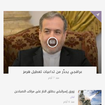
عراقجي يحذّر من تداعيات تعطيل هرمز
منذ 7 أيام
زورق إسرائيلي يطلق النار على مراكب الصيادين
لبنان
منذ 6 أيام