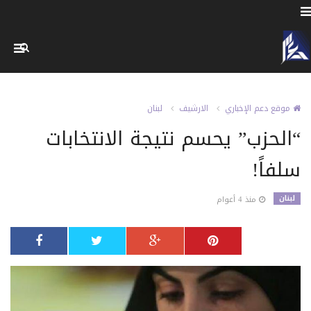
موقع دعم الإخباري
الارشيف
لبنان
“الحزب” يحسم نتيجة الانتخابات
سلفاً!
لبنان
منذ 4 أعوام