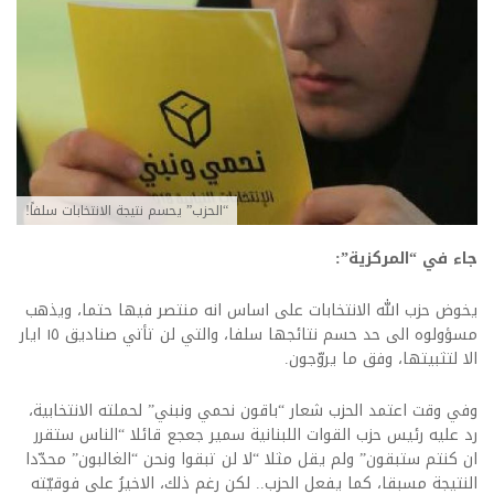
“الحزب” يحسم نتيجة الانتخابات سلفاً!
جاء في “المركزية”:
يخوض حزب الله الانتخابات على اساس انه منتصر فيها حتما، ويذهب
مسؤولوه الى حد حسم نتائجها سلفا، والتي لن تأتي صناديق ١٥ ايار
الا لتثبيتها، وفق ما يروّجون.
وفي وقت اعتمد الحزب شعار “باقون نحمي ونبني” لحملته الانتخابية،
رد عليه رئيس حزب القوات اللبنانية سمير جعجع قائلا “الناس ستقرر
ان كنتم ستبقون” ولم يقل مثلا “لا لن تبقوا ونحن “الغالبون” محدّدا
النتيجة مسبقا، كما يفعل الحزب.. لكن رغم ذلك، الاخيرُ على فوقيّته