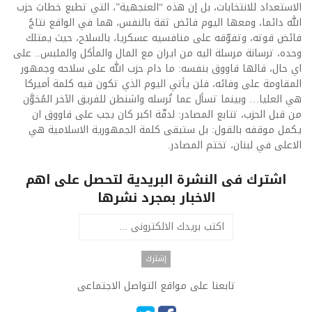
الاستعداد للانتخابات، بل إن هذه “العنجهية”، التي تطبع خطابَ حزب
الله دائما، ومعها اليوم فائض ثقة بالنفس، هما في الواقع نتاجُ
فائض قوته، وتفوّقه على منافسيه عسكريا، بالسلاح، حيث يمتلك
وحده، ترسانة مرسلة اليه من ايران مع المال والمأكل والملبس.. على
اي حال، قالها قاووق بنفسه: ما دام حزب الله على سلاحه وجمهور
المقاومة على وفائه، فلن يأتي اليوم الذي تكون فيه كلمة أميركا
هي العليا… وبينما تسأل عما تُرسله واشنطن للفريق الآخر المُخوَّن
من قبل الحزب، تتابع المصادر: لدقّة اكبر كان يجب على قاووق ان
يكمل موقفه بالقول: بل ستبقى كلمة الجمهورية الاسلامية هي
الاعلى في لبنان، تختم المصادر.
اشترك فى النشرة البريدية لتحصل على اهم
الاخبار بمجرد نشرها
تابعنا على مواقع التواصل الاجتماعى