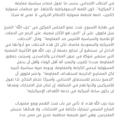
في الخطاب الانتخابي، بحسب ما تقول مصادر سياسية معارضة
لـ”المركزية”، كون اللعبة الديموقراطية بأكملها، مع منظمات شمولية
كالحزب، تابعة لانظمة شمولية كالنظام الايراني، لا تعني له شيئا..
في نهاية الاسبوع، شدد عضو المجلس المركزي في “حزب الله” الشيخ
نبيل قاووق، على أن “الحزب هو الأكثر شعبية، على الرغم من الحملات
الإعلامية والسياسية الأشرس ضد المقاومة”. وقال “التدخلات
الأميركية والسعودية فاضحة، لكن كل هذه التدخلات مع أدواتها في
الداخل لن تستطيع أن تتجاوز حقيقة أن حزب الله هو الأكثرية الشعبية
التي ستبقى شوكة في عيون المعادين والحاسدين، وسيثبت جمهور
المقاومة مجددا للقريب والبعيد أنه أهل الوفاء وأهل أن يحمل
المسؤولية ليحمي الكرامة والمقاومة، ويوجه ضربة سياسية كبيرة
لكل المشاريع الخارجية لاستهداف المقاومة”. واعتبر قاووق أن
“الجميع يتحضر للاستحقاق الانتخابي، وأميركا تنتظر النتائج، لذا نقول
للأميركيين ولأدواتهم في المنطقة، إن لبنان قبل الانتخابات وبعدها
لن يكون ساحة أميركية في خدمة الأهداف الإسرائيلية”.
نبرة حزب الله هذه، لا تأتي من باب شحذ الهمم ورفع معنويات
الشارع الشيعي ليشارك بكثافة في الانتخابات، ولا هدفُها تجييش
المقترعين، وهي امور طبيعية منطقية تندرج من ضمن عدة