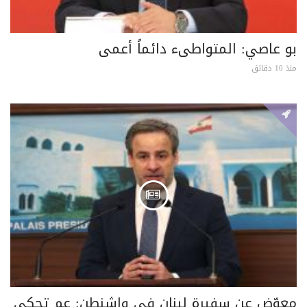
بو عاصي: المتواطىء دائماً أعمى
منذ 10 دقائق
معوّض عن سفيرة لبنان في واشنطن: عم تحكي