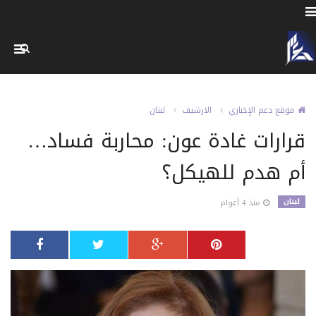
موقع دعم الإخباري
الارشيف
لبنان
قرارات غادة عون: محاربة فساد…
أم هدم للهيكل؟
لبنان
منذ 4 أعوام