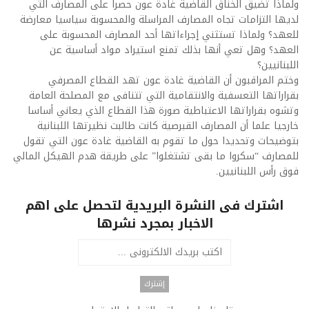
ولماذا تضيق الخناق القاضية غادة عون حصرا على المصارف التي
لديها التزامات تجاه المصارف المراسلة والمحسوبة سياسيا معارضة
للعهد؟ ولماذا تستثني إجراءاتها أحد المصارف المحسوبة على
العهد؟ وهل تعي أنها بذلك تمنع استيراد مواد أساسية عن
اللبنانيين؟
وختم المراقبون أن القاضية غادة عون تهد القطاع المصرفي
بقراراتها التعسفية والانتقامية التي تتنافى مع المصلحة العامة
وتشوه بقراراتها الاعتباطية صورة هذا القطاع الذي يعاني أساسا
خارجيا علما أن المصارف القبرصية كانت طالبت نظيرتها اللبنانية
بتوضيحات وتحديدا حول ما تقوم به القاضية غادة عون التي تقول
للمصارف “سكروا ما بقى تشتغلوا” على طريقة هدم الهيكل المالي
فوق رأس اللبنانيين.
اشترك فى النشرة البريدية لتحصل على اهم
الاخبار بمجرد نشرها