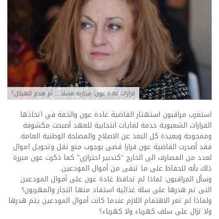
قرارات غادة عون: محاربة فساد… أم هدم للهيكل؟
استغرب مراقبون استهتار القاضية غادة عون والخفة في اتخاذها
القرارات الشعبوية خدمة لغايات انتخابية للعهد أصبحت مكشوفة
وممجوجة وبعيدة كل البعد عن الاصلاح والمصلحة الوطنية العامة.
فقد أصدرت القاضية عون قرارا قضى بوجوب منع نقل وتحويل اموال
لعدد من المصارف الى الخارج “كتدبير احترازي” كما ذكرت عون مبررة
ذلك بأنه للحفاظ على ما تبقى من أموال المودعين.
وسأل المراقبون: لماذا لم تحافظ غادة عون على أموال المودعين
التى تم هدرها على سلة غذائية استفاد منها التجار والمهربون؟
ولماذا لم تعر الاهتمام اللازم عندما كانت أموال المودعين يتم هدرها
ولا تزال على سلف كهرباء ولا كهرباء؟