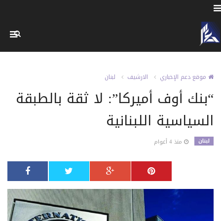
موقع دعم الإخباري
الارشيف
لبنان
“بنك أوف أميركا”: لا ثقة بالطبقة
السياسية اللبنانية
لبنان
منذ 4 أعوام