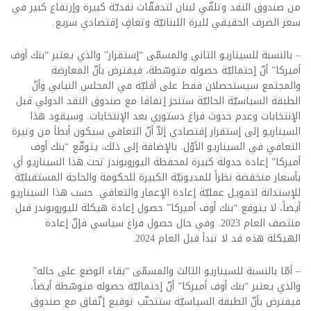
من صندوق النقد وتلقّي لبنان لتدفقّات نقديّة كبيرة وإرتفاع كبير في
سعر الصرف الحقيقي لليرة اللبنانيّة وتعافٍ إقتصادي سريع.
– بالنسبة للسيناريو الثاني والمسمّى “إستقرار” والذي يعتبر “بنك أوف
أميركا” أنّ إحتماليّة حصوله متوسّطة، فيفترض بأنّ المعارضة
والمجتمع سيستحصلان فقط على أقليّة في المجلس النيابي وأنّ
الطبقة السياسيّة الحاليّة ستنجز إتفاقا مع صندوق النقد الدولي قبل
الإنتخابات وعدم حدوث فراغ دستوري بعد الإنتخابات. وسيقود هذا
السيناريو إلى إستقرار إقتصادي إلاّ أنّ التعافي سيكون أبطأ من وتيرة
التعافي في السيناريو الأوّل. بالإضافة إلى ذلك، يتوقّع “بنك أوف
أميركا” إعادة جدولة كبيرة لمحفظة اليوروبوندز تحت هذا السيناريو أي
بأسعار منخفضة نظراً للمديونيّة الكبيرة للحكومة والحاجة المستقبليّة
للإستدانة لتمويل عمليّة إعادة الإعمار والتعافي. حسب هذا السيناريو
أيضاً، لا يتوقع “بنك أوف أميركا” حصول إعادة هيكلة لليوروبوندز قبل
منتصف العام 2023. وفي حال حصول فراغ سياسي فإنّ إعادة
الهيكلة هذه قد لا تبدأ قبل العام 2024.
– أمّا بالنسبة للسيناريو الثالث والمسمّى “بقاء الوضع على حاله”
والذي يعتبر “بنك أوف أميركا” أنّ إحتماليّة حصوله متوسّطة أيضاً،
فيفترض بأنّ الطبقة السياسيّة ستتجنّب توقيع إتّفاق مع صندوق