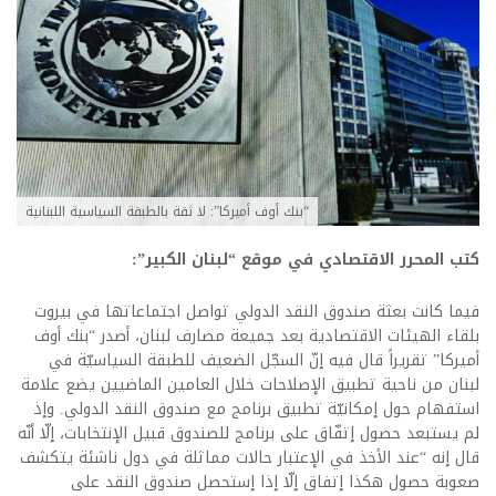
“بنك أوف أميركا”: لا ثقة بالطبقة السياسية اللبنانية
كتب المحرر الاقتصادي في موقع “لبنان الكبير”:
فيما كانت بعثة صندوق النقد الدولي تواصل اجتماعاتها في بيروت
بلقاء الهيئات الاقتصادية بعد جميعة مصارف لبنان، أصدر “بنك أوف
أميركا” تقريراً قال فيه إنّ السجّل الضعيف للطبقة السياسيّة في
لبنان من ناحية تطبيق الإصلاحات خلال العامين الماضيين يضع علامة
استفهام حول إمكانيّة تطبيق برنامج مع صندوق النقد الدولي. وإذ
لم يستبعد حصول إتفّاق على برنامج للصندوق قبيل الإنتخابات، إلّا أنّه
قال إنه “عند الأخذ في الإعتبار حالات مماثلة في دول ناشئة يتكشف
صعوبة حصول هكذا إتفاق إلّا إذا إستحصل صندوق النقد على