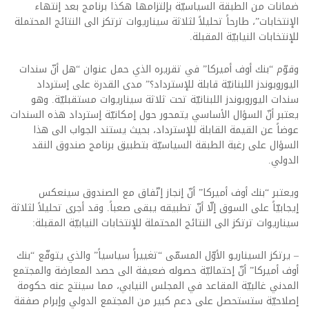
ضمانات من الطبقة السياسيّة بإلتزامها هكذا برنامج بعد إنتهاء
الإنتخابات”، طارحاً تحليلاً لثلاثة سيناريوات ترتكز الى النتائج المحتملة
للإنتخابات النيابيّة المقبلة.
وقوّم “بنك أوف أميركا” في تقريره الذي حمل عنوان “هل أنّ سندات
اليوروبوندز اللبنانيّة قابلة للإسترداد؟” مدى القدرة على إسترداد
سندات اليوروبوندز اللبنانيّة تحت ثلاثة سيناريوات مستقبليّة. وهو
يعتبر أنّ السؤال الأساسي يتمحور حول إمكانيّة إسترداد هذه السندات
عوضاً عن القيمة القابلة للإسترداد، بحيث يستند الجواب الى هذا
السؤال على رغبة الطبقة السياسيّة بتطبيق برنامج صندوق النقد
الدولي.
ويعتبر “بنك أوف أميركا” أنّ إنجاز إتّفاق مع الصندوق سينعكس
إيجابيّاً على السوق إلّا أنّ تطبيقه يبقى صعباً. وقد أجرى تحليلاً لثلاثة
سيناريوات ترتكز الى النتائج المحتملة للإنتخابات النيابيّة المقبلة:
– يرتكز السيناريو الأوّل المسمّى “تغييراً سياسياً” والذي يتوقّع “بنك
أوف أميركا” أنّ إحتماليّة حصوله ضعيفة الى حصد المعارضة والمجتمع
المدني غالبيّة المقاعد في المجلس النيابي، مما سينتج عنه حكومة
إصلاحيّة ستستحصل على دعم كبير من المجتمع الدولي وإبرام صفقة