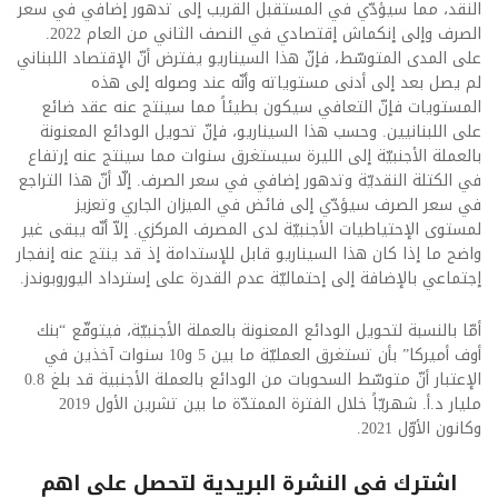
النقد، مما سيؤدّي في المستقبل القريب إلى تدهور إضافي في سعر
الصرف وإلى إنكماش إقتصادي في النصف الثاني من العام 2022.
على المدى المتوسّط، فإنّ هذا السيناريو يفترض أنّ الإقتصاد اللبناني
لم يصل بعد إلى أدنى مستوياته وأنّه عند وصوله إلى هذه
المستويات فإنّ التعافي سيكون بطيئاً مما سينتج عنه عقد ضائع
على اللبنانيين. وحسب هذا السيناريو، فإنّ تحويل الودائع المعنونة
بالعملة الأجنبيّة إلى الليرة سيستغرق سنوات مما سينتج عنه إرتفاع
في الكتلة النقديّة وتدهور إضافي في سعر الصرف. إلّا أنّ هذا التراجع
في سعر الصرف سيؤدّي إلى فائض في الميزان الجاري وتعزيز
لمستوى الإحتياطيات الأجنبيّة لدى المصرف المركزي. إلاّ أنّه يبقى غير
واضح ما إذا كان هذا السيناريو قابل للإستدامة إذ قد ينتج عنه إنفجار
إجتماعي بالإضافة إلى إحتماليّة عدم القدرة على إسترداد اليوروبوندز.
أمّا بالنسبة لتحويل الودائع المعنونة بالعملة الأجنبيّة، فيتوقّع “بنك
أوف أميركا” بأن تستغرق العمليّة ما بين 5 و10 سنوات آخذين في
الإعتبار أنّ متوسّط السحوبات من الودائع بالعملة الأجنبية قد بلغ 0.8
مليار د.أ. شهريّاً خلال الفترة الممتدّة ما بين تشرين الأول 2019
وكانون الأوّل 2021.
اشترك فى النشرة البريدية لتحصل على اهم