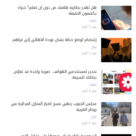
هل تُهدر بطارية هاتفك من دون أن تعلم؟ خبراء
يكشفون الحقيقة
تقنية
منذ 5 أيام
إعتصام لوضع خطة بشأن عودة الأهالي إلى قراهم
لبنان
منذ 5 أيام
تحذير لمستخدمي الهواتف.. صورة واحدة قد تعرّض
بياناتك للسرقة
تقنية
منذ 4 أيام
مجلس الجنوب ينهي مسح أضرار المنازل المدمّرة في
زوطر الغربية
لبنان
منذ 4 أيام
السعودية تؤكد لإيران حرصها على إحلال الأمن