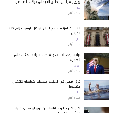
زورق إسرائيلي يطلق النار على مراكب الصيادين
لبنان
منذ 5 أيام
السفارة الفرنسية في لبنان: نواصل الوقوف إلى جانب
الجيش
لبنان
منذ 5 أيام
ترامب يجدد اعتراف واشنطن بسيادة المغرب على
الصحراء
العالم
منذ 5 أيام
غرق شابين في العقيبة وعمليات متواصلة لانتشال
جثتيهما
لبنان
منذ 5 أيام
هل تُهدر بطارية هاتفك من دون أن تعلم؟ خبراء