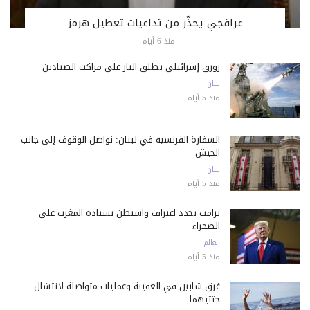
عراقجي يحذّر من تداعيات تعطيل هرمز
منذ 6 أيام
زورق إسرائيلي يطلق النار على مراكب الصيادين
لبنان
منذ 5 أيام
السفارة الفرنسية في لبنان: نواصل الوقوف إلى جانب
الجيش
لبنان
منذ 5 أيام
ترامب يجدد اعتراف واشنطن بسيادة المغرب على
الصحراء
العالم
منذ 5 أيام
غرق شابين في العقيبة وعمليات متواصلة لانتشال
جثتيهما