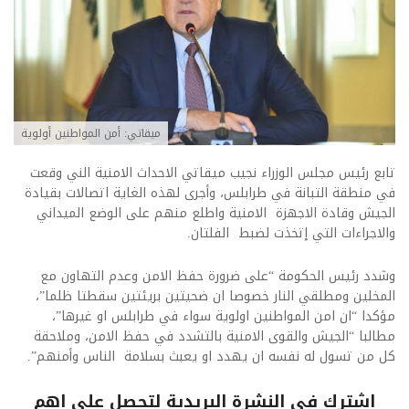
ميقاتي: أمن المواطنين أولوية
تابع رئيس مجلس الوزراء نجيب ميقاتي الاحداث الامنية الني وقعت
في منطقة التبانة في طرابلس، وأجرى لهذه الغاية اتصالات بقيادة
الجيش وقادة الاجهزة الامنية واطلع منهم على الوضع الميداني
والاجراءات التي إتخذت لضبط الفلتان.
وشدد رئيس الحكومة “على ضرورة حفظ الامن وعدم التهاون مع
المخلين ومطلقي النار خصوصا ان ضحيتين بريئتين سقطتا ظلما”،
مؤكدا “ان امن المواطنين اولوية سواء في طرابلس او غيرها”،
مطالبا “الجيش والقوى الامنية بالتشدد في حفظ الامن، وملاحقة
كل من تسول له نفسه ان يهدد او يعبث بسلامة الناس وأمنهم”.
اشترك فى النشرة البريدية لتحصل على اهم