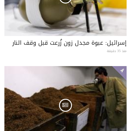
إسرائيل: عبوة مجدل زون زُرعت قبل وقف النار
منذ 35 دقيقة