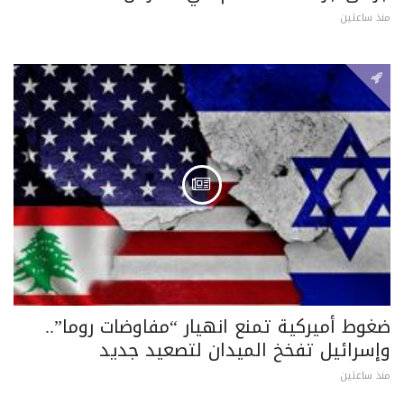
منذ ساعتين
ضغوط أميركية تمنع انهيار “مفاوضات روما”..
وإسرائيل تفخخ الميدان لتصعيد جديد
منذ ساعتين