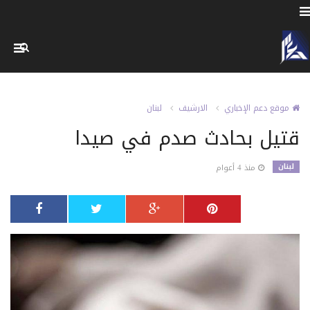
موقع دعم الإخباري
الارشيف
لبنان
قتيل بحادث صدم في صيدا
لبنان
منذ 4 أعوام