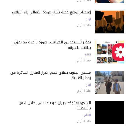
منذ 5 أيام
إعتصام لوضع خطة بشأن عودة الأهالي إلى قراهم
لبنان
منذ 5 أيام
تحذير لمستخدمي الهواتف.. صورة واحدة قد تعرّض
بياناتك للسرقة
تقنية
منذ 5 أيام
مجلس الجنوب ينهي مسح أضرار المنازل المدمّرة في
زوطر الغربية
لبنان
منذ 4 أيام
السعودية تؤكد لإيران حرصها على إحلال الأمن
بالمنطقة
العالم
منذ 4 أيام