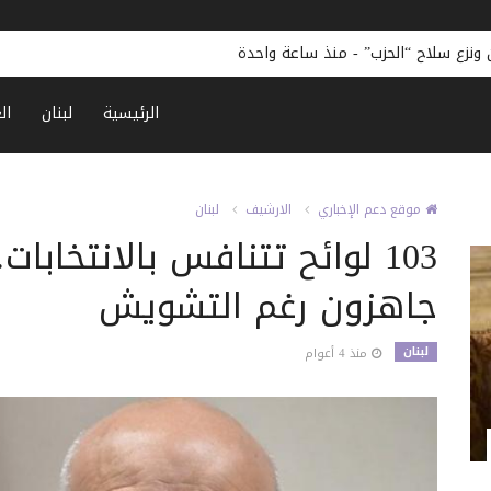
ونزع سلاح “الحزب”
-
منذ ساعة واحدة
الرئيسية
لبنان
ال
موقع دعم الإخباري
الارشيف
لبنان
103 لوائح تتنافس بالانتخاب
جاهزون رغم التشويش
لبنان
منذ 4 أعوام