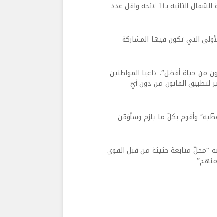
وكان 77 لائحة”، مشيرا إلى أن “اكبر عدد من اللوائح سُجل في دائرة الشمال الثانية بـ11 لائحة واقل عدد
المرة الأولى التي تكون فيها المشاركة
ون من حياة أفضل”، داعيا المواطنين
ير لتطبيق القانون من دون أيّ
يه” وأقوم بكلّ ما يلزم وسأؤمّن
نه “محلّ متابعة حثيثة من قبل القوى
أمنهم”.