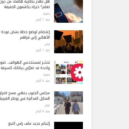
هل تُهدر بطارية هاتفك من دون
تعلم؟ خبراء يكشفون الحقيقة
تقنية
منذ 7 أيام
إعتصام لوضع خطة بشأن عودة
الأهالي إلى قراهم
لبنان
منذ 7 أيام
تحذير لمستخدمي الهواتف.. صور
واحدة قد تعرّض بياناتك للسرقة
تقنية
منذ 6 أيام
مجلس الجنوب ينهي مسح أضرار
المنازل المدمّرة في زوطر الغربية
لبنان
منذ 6 أيام
إليكم جديد ملف رأس النبع