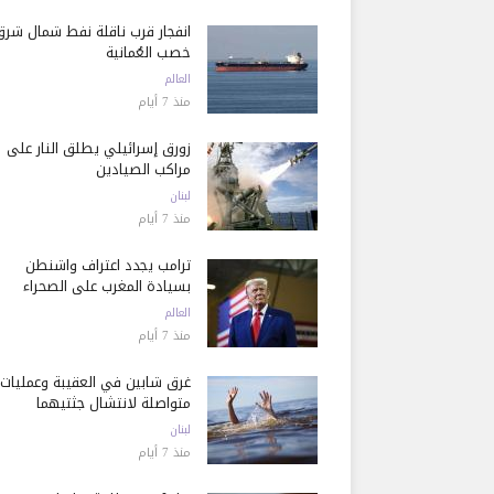
انفجار قرب ناقلة نفط شمال شرق
خصب العُمانية
العالم
منذ 7 أيام
زورق إسرائيلي يطلق النار على
مراكب الصيادين
لبنان
منذ 7 أيام
ترامب يجدد اعتراف واشنطن
بسيادة المغرب على الصحراء
العالم
منذ 7 أيام
غرق شابين في العقيبة وعمليات
متواصلة لانتشال جثتيهما
لبنان
منذ 7 أيام