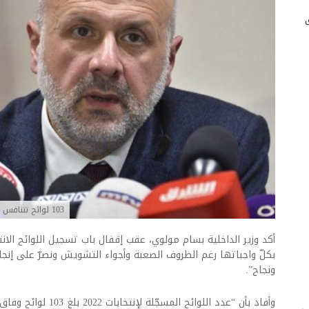
103 لوائح تتنافس بالانتخابات… مولوي: جاهزون رغم التشويش
أكد وزير الداخلية بسام مولوي، عقب إقفال باب تسجيل اللوائح الانت
بكلّ واجباتها رغم الظروف الصعبة وأجواء التشويش ونصرّ على إنجا
ونجاح”.