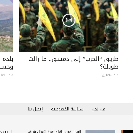
طريق “الحزب” إلى دمشق.. ما زالت
بلدة 
طويلة؟
وخسرت
منذ ساعتين
منذ ساعتي
من نحن
سياسة الخصوصية
إتصل بنا
انفجار قرب ناقلة نفط شمال شرق