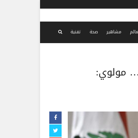
طريق “الحز
عالم
مشاهير
صحة
تقنية
ات… مولوي: