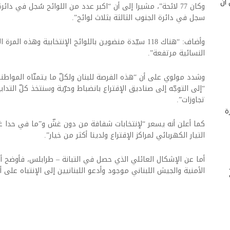
 أن
سجل في دائرة الجنوب الثالثة بثلاث لوائح”.
وأضاف: “هناك 118 سيّدة منضوين باللوائح الإنتخابية وهذه 
النسائية مرتفعة”.
وشدد مولوي على أن “هذه الفرصة للبنان ولكلّ ما يتمنّاه المواطن
“إلى التوجّه إلى صناديق الإقتراع بانضباط وحرّية وسنتخذ كلّ التداب
تجاوزات”.
ة
كما أعلن أنه يسعر “لإنتخابات شفافة من دون غشّ و”ما في حدا غطّ
التيار الكهربائي لمراكز الإقتراع ولدينا أكثر من خيار”.
أما عن الإشكال العائلي الذي حصل في التبانة – طرابلس، فأوضح أ
الأمنية والجيش اللبناني موجود وأدعو اللبنانيين إلى الإنتباه على 