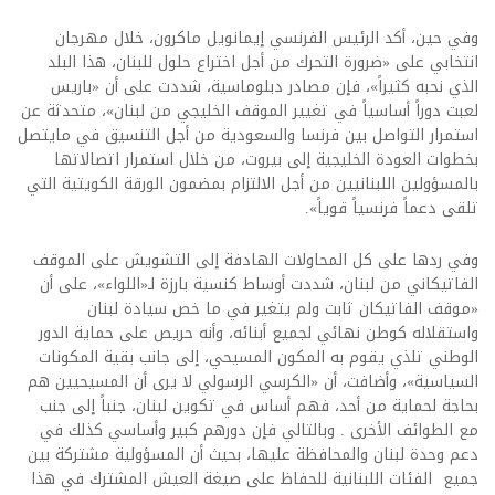
وفي حين، أكد الرئيس الفرنسي إيمانويل ماكرون، خلال مهرجان
انتخابي على «ضرورة التحرك من أجل اختراع حلول للبنان، هذا البلد
الذي نحبه كثيراً»، فإن مصادر دبلوماسية، شددت على أن «باريس
لعبت دوراً أساسياً في تغيير الموقف الخليجي من لبنان»، متحدثة عن
استمرار التواصل بين فرنسا والسعودية من أجل التنسيق في مايتصل
بخطوات العودة الخليجية إلى بيروت، من خلال استمرار اتصالاتها
بالمسؤولين اللبنانيين من أجل الالتزام بمضمون الورقة الكويتية التي
تلقى دعماً فرنسياً قوياً».
وفي ردها على كل المحاولات الهادفة إلى التشويش على الموقف
الفاتيكاني من لبنان، شددت أوساط كنسية بارزة لـ«اللواء»، على أن
«موقف الفاتيكان ثابت ولم يتغير في ما خص سيادة لبنان
واستقلاله كوطن نهائي لجميع أبنائه، وأنه حريص على حماية الدور
الوطني تلذي يقوم به المكون المسيحي، إلى جانب بقية المكونات
السياسية»، وأضافت، أن «الكرسي الرسولي لا يرى أن المسيحيين هم
بحاجة لحماية من أحد، فهم أساس في تكوين لبنان، جنباً إلى جنب
مع الطوائف الأخرى . وبالتالي فإن دورهم كبير وأساسي كذلك في
دعم وحدة لبنان والمحافظة عليها، بحيث أن المسؤولية مشتركة بين
جميع الفئات اللبنانية للحفاظ على صيغة العيش المشترك في هذا