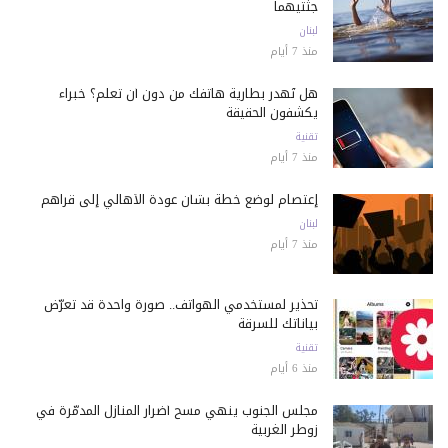
جثتيهما
لبنان
منذ 7 أيام
هل تُهدر بطارية هاتفك من دون أن تعلم؟ خبراء
يكشفون الحقيقة
تقنية
منذ 7 أيام
إعتصام لوضع خطة بشأن عودة الأهالي إلى قراهم
لبنان
منذ 7 أيام
تحذير لمستخدمي الهواتف.. صورة واحدة قد تعرّض
بياناتك للسرقة
تقنية
منذ 6 أيام
مجلس الجنوب ينهي مسح أضرار المنازل المدمّرة في
زوطر الغربية