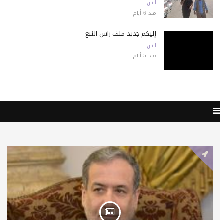
لبنان
منذ 6 أيام
إليكم جديد ملف رأس النبع
لبنان
منذ 5 أيام