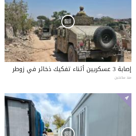
إصابة 3 عسكريين أثناء تفكيك ذخائر في زوطر
منذ ساعتين