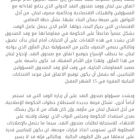
اتفاق بين لبنان ووفد صندوق النقد الدولي الذي يتابع لقاءاته مع
المسؤولين والهيئات الاقتصادية وحاكمية مصرف لبنان، من أجل
التوافق على صيغة يمكن البناء عليها، بشأن خطة التعافي
الاقتصادي التي يتركز البحث حولها. الأمر الذي يجعل عامل الوقت
يشكل عنصراً ضاغطاً على الحكومة في مفاوضاتها مع وفد الصندوق
الذي يشدد في هذه اللقاءات على أن الخيارات أمام لبنان بدأت تضيق،
وبالتالي ينبغي التصرف بكثير من المسؤولية حيال المأزق الذي يواجه
لبنان، ما يتطلب الإسراع بتوقيع اتفاق مع صندوق النقد، لإخراج لبنان
من هذا المأزق. ولهذا فإن الأيام المقبلة، قد تكون حاسمة على
صعيد المفاوضات الجارية، في وقت أبلغ وفد الصندوق المسؤولين
اللبنانيين، أنه يفضل أن يكون توقيع الاتفاق قبل موعد الانتخابات
النيابية المقررة في 15 الشهر المقبل .
ويشدد مسؤولو صندوق النقد على أن زيارة الوفد التي قد تستمر
أياماً أخرى، تشكل فرصة جديدة لاستطلاع خطوات الحكومة الإصلاحية،
من أجل انتشال لبنان من مأزقه، وإن كان هناك من لا يزال يشكك
بمدى استعداد الحكومة ومجلس النواب الذي توشك ولايته على
الانتهاء، للاستجابة لطلبات صندوق النقد، سيما ما يتصل بالإصلاحات
المطلوبة التي تستوجب اتخاذ قرارات موجعة، لن يكون للبنانيين قدرة
على تحملها في ظل الظروف الحالية . وبالتالي فإنه قد لا يسير