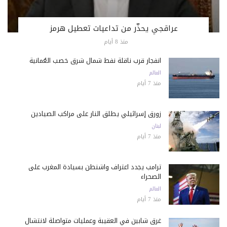
عراقجي يحذّر من تداعيات تعطيل هرمز
منذ 8 أيام
انفجار قرب ناقلة نفط شمال شرق خصب العُمانية
العالم
منذ 7 أيام
زورق إسرائيلي يطلق النار على مراكب الصيادين
لبنان
منذ 7 أيام
ترامب يجدد اعتراف واشنطن بسيادة المغرب على
الصحراء
العالم
منذ 7 أيام
غرق شابين في العقيبة وعمليات متواصلة لانتشال