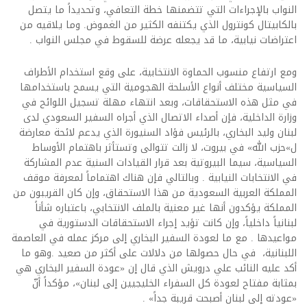
النواب بالإجراءات التي تتضمنها خطة التعافي، وتحديداً ما يتصل
بالكابيتال كونترول الذي يكتنفه الكثير من الغموض. وما يلاقيه من
اعتراضات نيابية، ما قد يجعله عرضة للسقوط في مجلس النواب .
ومع ارتفاع منسوب الحماوة الانتخابية، على وقع استخدام الأطراف
السياسية مختلف أنواع الأسلحة الهجومية التي يسمح باستخدامها
في مثل هذه الاستحقاقات، وبعد انتهاء مهلة تسجيل اللوائح في
وزارة الداخلية، فإن أصداء الاتصال الذي أجراه السفير السعودي لدى
لبنان وليد البخاري، بالرئيس فؤاد السنيورة الذي يدعم لائحة معارضة
ل»حزب الله» في بيروت، لا زالت تتوالى وتستأثر باهتمام الأوساط
السياسية، سيما البيروتية بعد قرار القيادات السنية عدم المشاركة
في الانتخابات النيابية . وبالتالي فإن هناك اهتماماً لمعرفة موقف
المملكة العربية السعودية من هذا الاستحقاق، وإن كان القريبون من
المملكة يؤكدون أنها غير معنية بالملف الانتخابي، باعتباره شأناً
لبنانياً داخلياً، وإن كانت تؤيد إجراء الاستحقاقات الدستورية في
مواعيدها . مع ما لعودة السفير البخاري إلى مركز عمله في العاصمة
اللبنانية، في حال حصولها من دلالات على أكثر من صعيد .وهو ما
أكد عليه النائب علي درويش الذي قال إن «عودة السفير البخاري هي
بمثابة مفتاح لعودة كل السفراء الخليجيين إلى لبنان»، مؤكداً أنّ
«عودته إلى لبنان أصبحت قريبة جداً» .