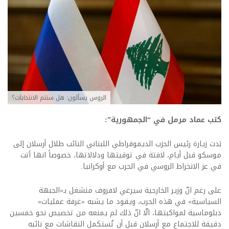
الروس يسألون: هل ستتم الانتخابات؟
كتب عماد مرمل في “الجمهورية”:
بَدت زيارة رئيس الحزب الديموقراطي اللبناني النائب طلال أرسلان إلى
موسكو قبل أيام، لافتة في توقيتها ودلالاتها، خصوصاً انها أتت
في عز الانخراط الروسي في الحرب مع أوكرانيا.
على رغم انّ وزير الخارجية سيرغي لافروف منشغل بـ»الجبهة
السياسية» في هذه الحرب، ويقود ما يشبه «غرفة عمليات»
دبلوماسية لمواكبتها، الّا انّ ذلك لم يمنعه من تخصيص نحو خمسين
دقيقة للاجتماع مع أرسلان قبل أن تُستكمل النقاشات مع نائبه