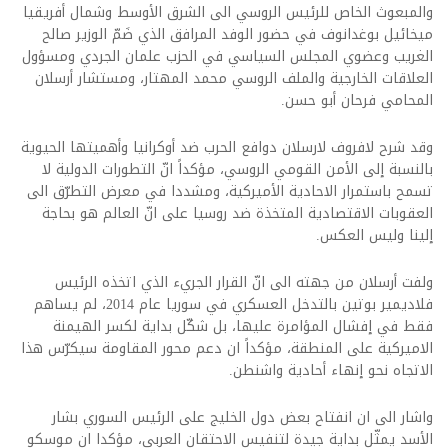
والمبعوث الخاص للرئيس الروسي الى الشرق الأوسط وشمال أفريقيا
ميخائيل بوغدانوف في حضور الوفد المرافق الذي ضَمّ الوزير صالح
الغريب وعضوي المجلس السياسي في الحزب علمان الجردي ومسؤول
العلاقات الخارجية والملف الروسي محمد المهتار، ومستشار أرسلان
المحامي فرحان أبو حسن.
وقد شرح لافروف لارسلان دوافع الحرب ضد أوكرانيا وأهميتها الحيوية
بالنسبة إلى الأمن القومي الروسي، مؤكداً انّ التطورات الدولية لا
تسمح باستمرار الاحادية الأميركية، ومشددا في معرض التطرّق الى
العقوبات الاقتصادية المتخذة ضد روسيا على انّ العالم هو بحاجة
إلينا وليس العكس.
ولفت أرسلان من جهته الى انّ القرار الجريء الذي اتخذه الرئيس
فلاديمير بوتين بالتدخل العسكري في سوريا عام 2014، لم يساهم
فقط في إفشال المؤامرة عليها، بل شكّل بداية لكسر الهيمنة
الاميركية على المنطقة، مؤكداً ان دعم محور المقاومة سيكرّس هذا
الاتجاه نحو إنهاء أحادية واشنطن.
واشار الى ان انفتاح بعض دول الخليج على الرئيس السوري بشار
الأسد يمثّل بداية جيدة لتنفيس الاحتقان العربي، مؤكدا ان موسكو