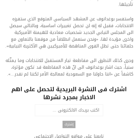
تأجيلها.
واستفسر بوغدانوف عن المشهد السياسي المتوقع الذي ستفرزه
الانتخابات، فقيل له إنه لن تحصل تغييرات اساسية، وبالتالي سيصل
الى المجلس النيابي الجديد شخصيات معادية للهيمنة الأميركية
واخرى مؤيدة لها، «ونحن سنعمل انطلاقاً من موقعنا بالتعاون مع
حلفائنا حتى تظل القوى المناهضة للأميركيين هي الأكثرية النيابية».
وجرى كذلك التطرق الى مقاطعة تيار المستقبل للانتخابات وما يمثّله
سنياً، حيث اشار بوغدانوف الى انّ هذه المقاطعة قد تكون مؤثرة،
كاشفاً عن «اننا حاولنا مع السعودية لمعالجة الأمر لكننا لم نقدر…».
اشترك فى النشرة البريدية لتحصل على اهم
الاخبار بمجرد نشرها
تابعنا على مواقع التواصل الاجتماعى