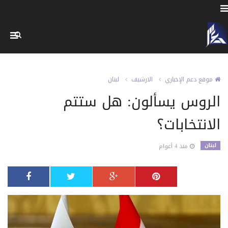
موقع دعم الإخباري
الارشيف
لبنان
الروس يسألون: هل ستتم
الانتخابات؟
لبنان
منذ 4 أعوام