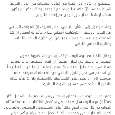
تستطيع أن تؤدي دورا كبيرا في إعادة العلاقات بين الدول العربية
الى طبيعتها لأنّ علاقتها جيدة مع الجميع، وهذا يمكن أن يكون
مدخلا لإعادة اعمار سوريا ومن ثم إعادة النازحين.
وعند الوصول إلى الشأن اللبناني، اعتبر لافروف انّ الموقف الرسمي
من الحرب الروسية – الاوكرانية «فظيع جدا»، فأكد له أرسلان ان هذا
الموقف جرى تهريبه وهو لا يعبّر عن رأي غالبية الشعب اللبناني
وغالبية المجلس النيابي.
وخلال اللقاء مع بوغدانوف، توقف أرسلان عند ضرورة حصول
استثمارات روسية في لبنان، معتبراً ان هذه الاستثمارات لا تساعد
فقط في إيجاد حلول اقتصادية لبعض أزماتنا، وإنما من شأنها أيضاً
ان تساهم في تحرير القرار اللبناني من الهيمنة الأميركية، داعياً
موسكو الى ان تبقى على اهتمامها بالاستثمار وان لا تتأثر بحالة
اللاقرار السائدة على مستوى الدولة اللبنانية.
ومع اقتراب موعد الاستحقاق الانتخابي في منتصف أيار المقبل، كان
لافتاً انّ بوغدانوف سأل ضيفه: هل ستحصل الانتخابات النيابية؟ فأتاه
الجواب بأن كل شيء أصبح جاهزاً على المستويين الدستوري والقانوني
لإجراء الانتخابات في موعدها، الّا اذا حصل تطور دراماتيكي فرضَ