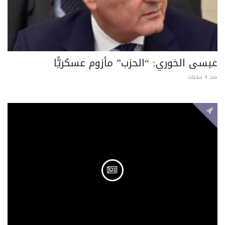
عيسى الخوري: “الحزب” مأزوم عسكريًّا
منذ 4 ساعات