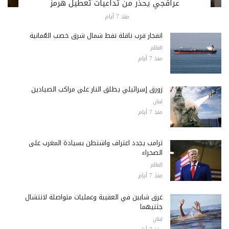
عراقجي يحذّر من تداعيات تعطيل هرمز
منذ 7 أيام
انفجار قرب ناقلة نفط شمال شرق خصب العُمانية
العالم
منذ 7 أيام
زورق إسرائيلي يطلق النار على مراكب الصيادين
لبنان
منذ 7 أيام
ترامب يجدد اعتراف واشنطن بسيادة المغرب على
الصحراء
العالم
منذ 7 أيام
غرق شابين في العقيبة وعمليات متواصلة لانتشال
جثتيهما
لبنان