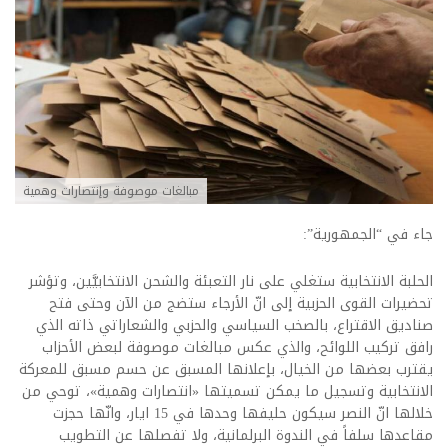
مبالغات موصوفة وإنتصارات وهمية
جاء في “الجمهورية”:
الحلبة الانتخابية ستغلي على نار التعبئة والشحن الانتخابيَّين، وتؤشر
تحضيرات القوى الحزبية إلى انّ الأرجاء ستضج من الآن وحتى فتح
صناديق الاقتراع، بالصخب السياسي والحزبي والشعاراتي ذاته الذي
رافق تركيب اللوائح، والذي عكس مبالغات موصوفة لبعض الأحزاب
يقترب بعضها من الخيال، بإعلانها المسبق عن حسم مسبق للمعركة
الانتخابية وتسجيل ما يمكن تسميتها «انتصارات وهمية»، توحي من
خلالها انّ النصر سيكون حليفها وحدها في 15 ايار، وانّها حجزت
مقاعدها سلفاً في الندوة البرلمانية، ولا تفصلها عن التطويب