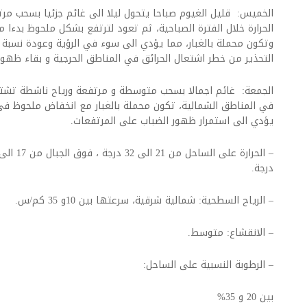
الخميس: قليل الغيوم صباحا يتحول ليلا الى غائم جزئيا بسحب م
الحرارة خلال الفترة الصباحية، ثم تعود لترتفع بشكل ملحوظ بدءا 
وتكون محملة بالغبار، مما يؤدي الى سوء في الرؤية وعودة نسبة ا
التحذير من خطر اشتعال الحرائق في المناطق الحرجية و بقاء ظهور
في المناطق الشمالية، تكون محملة بالغبار مع انخفاض ملحوظ في 
يؤدي الى استمرار ظهور الضباب على المرتفعات.
درجة.
– الرياح السطحية: شمالية شرقية، سرعتها بين 10و 35 كم/س.
– الانقشاع: متوسط.
– الرطوبة النسبية على الساحل:
بين 20 و 35%