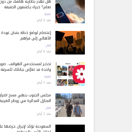
هل تُهدر بطارية هاتفك من دون
تعلم؟ خبراء يكشفون الحقيقة
تقنية
منذ 6 أيام
إعتصام لوضع خطة بشأن عودة
الأهالي إلى قراهم
لبنان
منذ 6 أيام
تحذير لمستخدمي الهواتف.. صور
واحدة قد تعرّض بياناتك للسرقة
تقنية
منذ 5 أيام
مجلس الجنوب ينهي مسح أضرار
المنازل المدمّرة في زوطر الغربية
لبنان
منذ 5 أيام
السعودية تؤكد لإيران حرصها ع
إحلال الأمن بالمنطقة