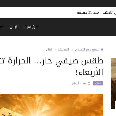
محكمة أميركية تغرم ميتا 567 مليو
الرئيسية
لبنان
ال
موقع دعم الإخباري
الارشيف
لبنان
الأربعاء!
لبنان
منذ 4 أعوام