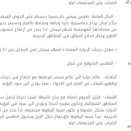
 أن
الضباب على المرتفعات ليلا.
– الحال العامة: طقس ربيعي حار نسبيا يسيطر على الحوض الشرقي
يتأثر لبنان برياح خماسينية حارة وجافة ومحملة بالغبار وتستمر حت
من معدلاتها الموسمية لشهر نيسان. لذا يحذر من ارتفاع منسوب م
الثلوج وخطر اندلاع الحرائق في المناطق الحرجية.
( معدل درجات الحرارة المعتادة لشهر نيسان على الساحل بين 15 و 24 درجة) .
– الطقس المتوقع في لبنان:
ة
الثلاثاء: غائم جزئيا الى غائم بسحب مرتفعة مع ارتفاع في درجات 
وظهور طبقات من الغبار في الاجواء ، مما يؤدي الى سوء الرؤية.
المناطق الشمالية، وتكون مغبرة أحيانا وتؤدي الى سوء في الرؤية 
الحرارة بشكل ملحوظ و تكون نسبة الرطوبة منخفضة، لذا نحذر من ا
الحرجية. تبدأ نسبة الرطوبة بالإرتفاع خلال الليل ويتحول الطقس ا
الضباب على المرتفعات ليلا.
لى