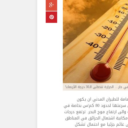
الحرارة تتخطى الـ30 درجة الأربعاء!
امة للطيران المدني ان يكون
الطقس غدا قليل الغيوم اجمالا مع رياح ناشطة تشتد احيانا لتصل سرعتها لحدود 80 كم/س بخاصة في
والى ارتفاع موج البحر. ترتفع درجات
مكانية اشتعال الحرائق في المناطق
لى غائم جزئيا مع احتمال تشكل