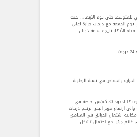
 للمتوسط حتى يوم الأربعاء ، حيث
ى يوم الجمعة مع درجات حرارة اعلى
ياه الأنهار نتيجة سرعة ذوبان
الحرارة وانخفاض في نسبة الرطوبة
الأربعاء: قليل الغيوم اجمالا مع رياح ناشطة تشتد احيانا لتصل سرعتها لحدود 80 كم/س بخاصة في
والى ارتفاع موج البحر. ترتفع درجات
مكانية اشتعال الحرائق في المناطق
لى غائم جزئيا مع احتمال تشكل