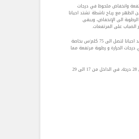
رتفعة وانخفاض ملحوظ في درجات
من الظهر مع رياح ناشطة تشتد احيانا
لرطوبة الى الإنخفاض، ويبقى
 الضباب على المرتفعات.
الجمعة: غائم اجمالا بسحب متوسطة و مرتفعة ورياح ناشطة تشتد احيانا لتصل الى 75 كلم/س بخاصة
درجات الحرارة و رطوبة مرتفعة مما
– الحرارة على الساحل من 21 الى 32 درجة ، فوق الجبال من 17 الى 28 درجة، في الداخل من 17 الى 29