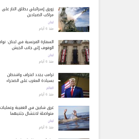
زورق إسرائيلي يطلق النار على
مراكب الصيادين
لبنان
منذ 6 أيام
السفارة الفرنسية في لبنان: نوا
الوقوف إلى جانب الجيش
لبنان
منذ 6 أيام
ترامب يجدد اعتراف واشنطن
بسيادة المغرب على الصحراء
العالم
منذ 6 أيام
غرق شابين في العقيبة وعمليات
متواصلة لانتشال جثتيهما
لبنان
منذ 6 أيام