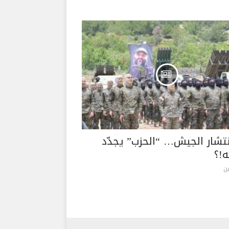
نتشار الجيش… “الحزب” يجدّد
!؟
ن