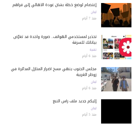
إعتصام لوضع خطة بشأن عودة الأهالي إلى قراهم
لبنان
منذ 7 أيام
تحذير لمستخدمي الهواتف.. صورة واحدة قد تعرّض
بياناتك للسرقة
تقنية
منذ 6 أيام
مجلس الجنوب ينهي مسح أضرار المنازل المدمّرة في
زوطر الغربية
لبنان
منذ 6 أيام
إليكم جديد ملف رأس النبع
لبنان
منذ 5 أيام