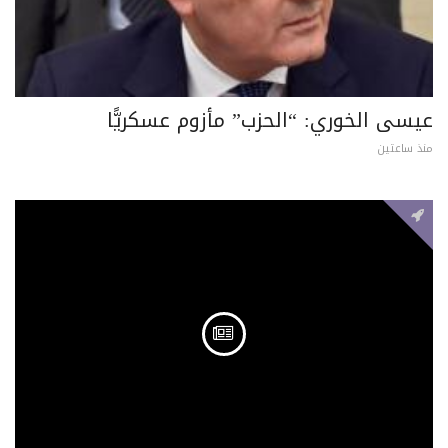
عيسى الخوري: “الحزب” مأزوم عسكريًّا
منذ ساعتين