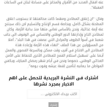
عنه اقفال العديد من الأفران والمخابز على مساحة لبنان في الساعات
المقبلة”.
وقال: “ان إغلاق المطاحن ومهما كانت مخالفتها لا يستوجب اغلاق
المطحنة بشكل كامل، وبخاصة قسم الإنتاج والتسليم لان ذلك سيتنج
عنه أزمة غذائية، ونحن بالأساس نعاني منها منذ بداية الأزمة، وكان
لمطاحن التاج وإدارتها الدور الوطني والانساني في الوقوف الى جانب
شعبنا في أسوأ الظروف والمراحل التي عصفت في هذا البلد”، آملا
من المسؤولين عن هذا الملف “انهاء هذه الأزمة وإعادة هذة
المطاحن الى الانتاج في أقرب وقت ممكن وبالسرعة القصوى والعمل
أيضا على تسهيل استلام القمح للمطاحن الأخرى للحفاظ على الأمن
الغذائي الوطني، خصوصا ونحن في أيام شهر رمضان المبارك، ويكفي
المواطن ما يعانيه لتأمين لقمة عيشه وقوت يومه”.
اشترك فى النشرة البريدية لتحصل على اهم
الاخبار بمجرد نشرها