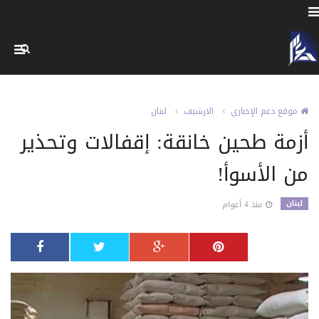
موقع دعم الإخباري
الارشيف
لبنان
أزمة طحين خانقة: إقفالات وتحذير
من الأسوأ!
لبنان
منذ 4 أعوام