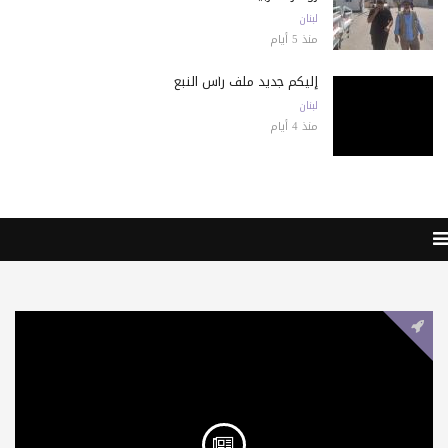
لبنان
منذ 5 أيام
إليكم جديد ملف رأس النبع
لبنان
منذ 4 أيام