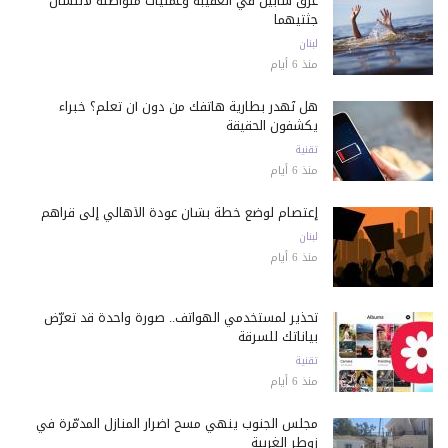
غرق شابين في العقيبة وعمليات متواصلة لانتشال
جثتيهما
لبنان
منذ 6 أيام
هل تُهدر بطارية هاتفك من دون أن تعلم؟ خبراء
يكشفون الحقيقة
تقنية
منذ 6 أيام
إعتصام لوضع خطة بشأن عودة الأهالي إلى قراهم
لبنان
منذ 6 أيام
تحذير لمستخدمي الهواتف.. صورة واحدة قد تعرّض
بياناتك للسرقة
تقنية
منذ 6 أيام
مجلس الجنوب ينهي مسح أضرار المنازل المدمّرة في
زوطر الغربية