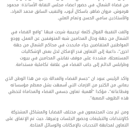
من قضاة الشمال، في حضور اعضاء مجلس النقابة الأساتذة: محمود
هرموش، مروان ضاهر، باسكال أيوب، والنقيب السابق محمد المراد،
والأستاذين سامي الحسن وتمام العلي.
والقت النقيبة القوال كلمة ترحيبية شرحت فيها “واقع القضاء في
الشمال من جهة وحال المحامين شبه المتوقفين عن العمل، ووجع
المواطنين المتقاضين جراء مايحدث في محاكم الشمال من جهة
اخرى”، داعية إلى التعاون قدر الإمكان لحل بعض الإشكاليات
المستعجلة، مشددة على موقف نقابتي المحامين في بيروت
وطرابلس الدائم إلى جانب القضاء في علاقة تكاملية مستدامة.
واكد الرئيس عبود ان “جسم القضاء والعدالة جزء من هذا الوطن الذي
يعاني من الكثير من الازمات التي أسمهت بشل معظم مؤسساته
وقطاعاته”، مؤكدا “أهمية تعاون جسمي القضاء والمحاماة لتخطي
هذه الظروف الصعبة”.
ومن ثم بحث المجتمعون في مختلف القضايا والمشاكل المشتركة
كالإنتدابات والتبليغات وحضور الجلسات وغيرها، حيث تم الإتفاق على
التعاون لمجابهة التحديات بالإمكانات والوسائل المتاحة.