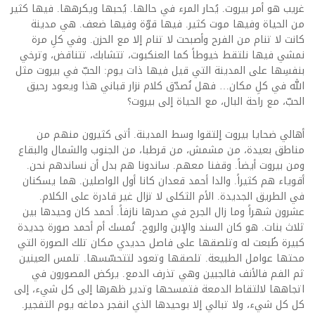
غريب هو أمر بيروت. يُحار المرء في حالها. يُحبها ويكرهها. فيها كثير
من الحياة وفيها موت كثير. فيها قوّة وفيها ضعف. هي مدينة
كانت لا تنام من الفرح وأصبحت لا تنام إلا مع الحزن. وفي كلِ مرة
نمشي فيها نلتقط خيوطاً كما العنكبوت، تتشابك، تتناقض، وترخي
بنفسِها على المدينة التي قيل فيها ذات يوم: الحبّ في بيروت مثل
الله في كلِ مكان… فهل نُصدّق كلام نزار قباني هذا ويعود رحيق
الحبّ، مع راحة البال، مع الحياة إلى بيروت؟
أهالي ضحايا بيروت إلتقوا وسط المدينة. أتى كثيرون منهم من
مناطق بعيدة، من مشمش، من قرطبا، من الجنوب والشمال والبقاع
ومن بيروت أيضاً. وقفنا معهم. ساندونا هم بدل أن نساندهم نحن.
أقوياء هم كثيراً. والدا أحمد قعدان كانا أول الواصلين. هما يسكنان
في الطريق الجديدة. الأم الثكلى لا تزال غير قادرة على الكلام.
عشرون شهراً وما زال الجرح في صدرها نازفاً. أحمد كان وحيدها بين
ثلاث بنات. هو كان السند والإبن والروح. تُمسك أم أحمد صورة جديدة
كبيرة طُبعت له وتلصقها على فاصل حديدي مكان تلك الصورة التي
محتها عوامل الطبيعة. تلصقها وتعود لتتحسّسها. تلمس العينين
ثم الفم فالأنف فالجبين وهي تذرف الدمع. يركض المصورون في
اتجاهها لالتقاط الدمعة فتمسحها وتدير ظهرها إلى كل شيء، إلى
كل كل شيء، ولا تبالي إلا بوحيدها الذي انفجر دماغه يوم التفجير.