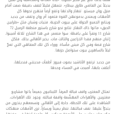
بديلاً عن القاضي طارق بيطار». نتمهل قليلاً لنقف دقيقة صمت أمام
منزل روان ميستو. تنهار والدتها وتقع أرضاً فتهرع نحوها كل
الأمهات ويمنحن بدموعهن القوة فتعود أم روان وتقف من جديد
ويتابع الجميع الجولة على بيروت الحزينة. فتيات وشبان مثل «طرابين
الحبق» ماتوا ذاك النهار. نتابع نحو شارع باستور منطقة الرميل 72
شارع 11 ونقرأ على يافطة: سوا منعمر. في هذا الشارع ثلاثة أصيبوا،
إثنان منهم فقدا الذراعين والثالث مات. يخبر الأهالي بذلك. فلكل
شارع قصة وفي كل مبنى مأساة. ووراء كل تلك المقاهي التي تعجّ
ليلاً بالساهرين بيوت ستواصل حزنها.
من جديد ترتفع الأناشيد بصوت فيروز: أطفأت مدينتي قنديلها،
أغلقت بابها، أصبحت في المساء وحدها.
تمثال المغترب واقف قبالة المرفأ. اللبنانيون جميعاً باتوا مشاريع
مغتربين. والأهراءات المهشّمة واقفة قبالته. وجود تلك الأهراءات،
الشاهدة على تلك اللحظة، حاجة إلى الأهالي. ونسمعهم ينذرون من
يتجرّأ عليها. نقف قبالتها، ننظر يميناً ويساراً، نرى الأمهات منهكات