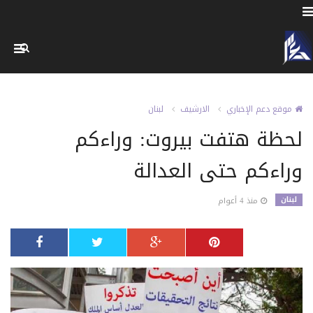
موقع دعم الإخباري
الارشيف
لبنان
لحظة هتفت بيروت: وراءكم
وراءكم حتى العدالة
لبنان
منذ 4 أعوام