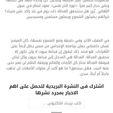
مكسورات يجلسن على الأرصفة ويبكين. كل واحدة ابنها في حضنها.
وعلى جدار كبير نقرأ: «ثورة لآخر نفس». نعود لننظر في عيون
الأهالي. تُرى هل ستتحقق العدالة ذات يوم في بلد راكد على فساد؟
نتركهم يضيئون الشموع ويصلون مسلمين ومسيحيين.
في المقلب الآخر، وفي دقيقة وضع الشموع نفسها، كان المرشح
غسان حاصباني يعلن برنامجه الإنتخابي من مبنى يطل أيضاً على
الأهراءات. هو قصد ذلك ليقول إن قيامة بيروت لا ولن تكون إلا
بتحقيق العدالة. العدالة هي المدخل إلى قيامة بيروت وكل لبنان.
فبرفقة العدالة نجتاز كل الأزمات والعالم وبرفقة الظلم لن نعبر حتى
عتبة البيت. فهل ستحقق؟ ما هو أكيد أن صلوات الأمهات لن تذهب،
عاجلاً أم آجلاً، سدى.
اشترك فى النشرة البريدية لتحصل على اهم
الاخبار بمجرد نشرها