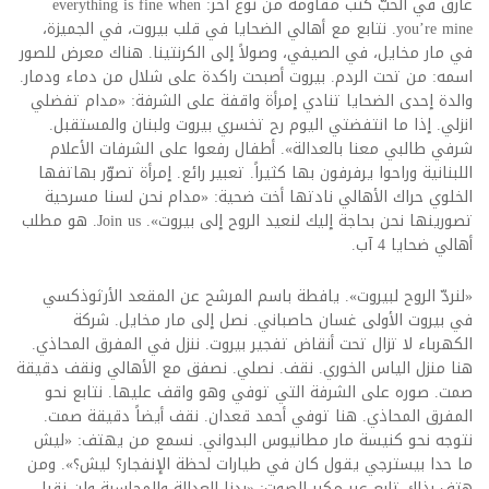
غارق في الحبّ كتب مقاومة من نوع آخر: everything is fine when
you’re mine. نتابع مع أهالي الضحايا في قلب بيروت، في الجميزة،
في مار مخايل، في الصيفي، وصولاً إلى الكرنتينا. هناك معرض للصور
اسمه: من تحت الردم. بيروت أصبحت راكدة على شلال من دماء ودمار.
والدة إحدى الضحايا تنادي إمرأة واقفة على الشرفة: «مدام تفضلي
انزلي. إذا ما انتفضتي اليوم رح تخسري بيروت ولبنان والمستقبل.
شرفي طالبي معنا بالعدالة». أطفال رفعوا على الشرفات الأعلام
اللبنانية وراحوا يرفرفون بها كثيراً. تعبير رائع. إمرأة تصوّر بهاتفها
الخلوي حراك الأهالي نادتها أخت ضحية: «مدام نحن لسنا مسرحية
تصورينها نحن بحاجة إليك لنعيد الروح إلى بيروت». Join us. هو مطلب
أهالي ضحايا 4 آب.
«لنردّ الروح لبيروت». يافطة باسم المرشح عن المقعد الأرثوذكسي
في بيروت الأولى غسان حاصباني. نصل إلى مار مخايل. شركة
الكهرباء لا تزال تحت أنقاض تفجير بيروت. ننزل في المفرق المحاذي.
هنا منزل الياس الخوري. نقف. نصلي. نصفق مع الأهالي ونقف دقيقة
صمت. صوره على الشرفة التي توفي وهو واقف عليها. نتابع نحو
المفرق المحاذي. هنا توفي أحمد قعدان. نقف أيضاً دقيقة صمت.
نتوجه نحو كنيسة مار مطانيوس البدواني. نسمع من يهتف: «ليش
ما حدا بيسترجي يقول كان في طيارات لحظة الإنفجار؟ ليش؟». ومن
هتف بذلك تابع عبر مكبر الصوت: «بدنا العدالة والمحاسبة ولن نقبل