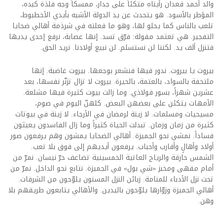
والد أحمد قعدان رأيناه متكئاً على جدار، ممسكاً وجه فلذة كبده،
المؤطر بالأسود. هو يتحدث عن يد الدولة الأشبه بأيدي الأخطبوط،
تلعب بالناس كما يحلو لها، وهو ما فعلته في شرذمة أهالي ضحايا
التفجير. هي تعتمد مقولة: فرّق تسد. إنها عصابة، نرفع إحدى يديها
فتنزل ألف يد. لكننا لن نستسلم. لن نبيع أولادنا. نريد الحق.
بيروت يا بيروت. ندور فيها فنشعر بوجعها. بيروت غاضبة. إنها
ملتحفة بالسواد، بالعتمة، بالحيرة. بيروت لا تزال تزنّر نفسها، بعد
عشرين شهراً، بسور فولاذي. وما زالت بيوت كثيرة فيها مشلعة.
الأمهات يتكئن على بعضهن البعض. كلهنّ اليوم في صوم،
مسيحيات ومسلمات. لا زينة لرمضان في الأرجاء. لا زينة في بيوتات
كثيرة من زمان وزمان. تبدلت الحياة كثيراً وما زال الفاسدون يعيثون
فساداً. نمشي نحو الجميزة. أهالي الضحايا يمشون وهم يرفعون صور
أولاد وأهالٍ وأقارب وأحباب. يرفعون أيديهم إلى فوق بلا تعب.
الشمس حارقة والرياح العاتية الخمسينية تضاعف حرّ نيسان. نمرّ من
أمام مقهى ومخبز «شي بول» في الجميزة. نتابع نحو الداخل. نمرّ من
تحت نزل الأدباء للمنامة. زبائن النزل المسنون يلوّحون من الشرفات.
أهالي الجميزة وزوّارها يلوّحون باليدين. والأهالي يتابعون طريقهم بلا
وهن.