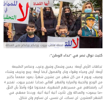
لحظة هتفت بيروت: وراءكم وراءكم حتى العدالة
كتبت نوال نصر في “نداء الوطن”:
تجاهات الأرض أربعة: يمين وشمال وشرق وغرب، وعناصر الطبيعة
أربعة: أرض ومياه وهواء ونار، والفصول أيضا أربعة: ربيع وخريف وشتاء
وصيف، ويوم 4 من كل شهر، من عشرين شهراً، يعود مفعماً بكثير
من الوجع والخيبة والمرارة والقهر. أهالي ضحايا تفجير بيروت، تفجير 4
آب، رافقناهم، في مسيرتهم الشهرية، فمنحونا قوّة وأملاً بأن الحقّ
«ما بيموت» والعدالة وإن تأخرت آتية آتية آتية. ورددنا معهم، في
الشهر العشرين: لن نسكت، لن ننسى، لن نساوم ولن نتنازل.