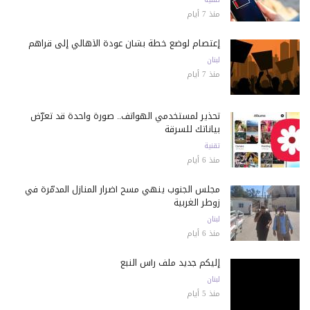
منذ 7 أيام
إعتصام لوضع خطة بشأن عودة الأهالي إلى قراهم
لبنان
منذ 7 أيام
تحذير لمستخدمي الهواتف.. صورة واحدة قد تعرّض
بياناتك للسرقة
تقنية
منذ 6 أيام
مجلس الجنوب ينهي مسح أضرار المنازل المدمّرة في
زوطر الغربية
لبنان
منذ 6 أيام
إليكم جديد ملف رأس النبع
لبنان
منذ 5 أيام