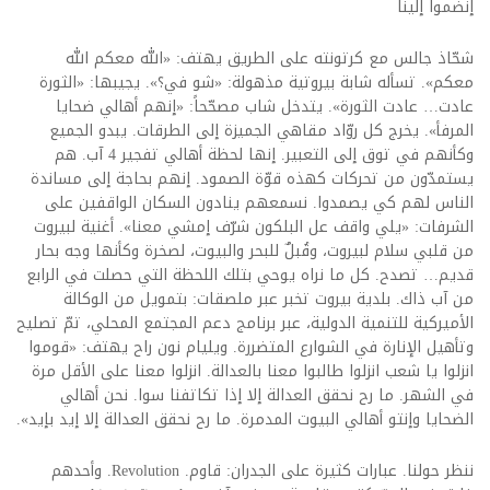
إنضموا إلينا
شحّاذ جالس مع كرتونته على الطريق يهتف: «الله معكم الله
معكم». تسأله شابة بيروتية مذهولة: «شو في؟». يجيبها: «الثورة
عادت… عادت الثورة». يتدخل شاب مصحّحاً: «إنهم أهالي ضحايا
المرفأ». يخرج كل روّاد مقاهي الجميزة إلى الطرقات. يبدو الجميع
وكأنهم في توق إلى التعبير. إنها لحظة أهالي تفجير 4 آب. هم
يستمدّون من تحركات كهذه قوّة الصمود. إنهم بحاجة إلى مساندة
الناس لهم كي يصمدوا. نسمعهم ينادون السكان الواقفين على
الشرفات: «يلي واقف عل البلكون شرّف إمشي معنا». أغنية لبيروت
من قلبي سلام لبيروت، وقُبلٌ للبحر والبيوت، لصخرة وكأنها وجه بحار
قديم… تصدح. كل ما نراه يوحي بتلك اللحظة التي حصلت في الرابع
من آب ذاك. بلدية بيروت تخبر عبر ملصقات: بتمويل من الوكالة
الأميركية للتنمية الدولية، عبر برنامج دعم المجتمع المحلي، تمّ تصليح
وتأهيل الإنارة في الشوارع المتضررة. ويليام نون راح يهتف: «قوموا
انزلوا يا شعب انزلوا طالبوا معنا بالعدالة. انزلوا معنا على الأقل مرة
في الشهر. ما رح نحقق العدالة إلا إذا تكاتفنا سوا. نحن أهالي
الضحايا وإنتو أهالي البيوت المدمرة. ما رح نحقق العدالة إلا إيد بإيد».
ننظر حولنا. عبارات كثيرة على الجدران: قاوم. Revolution. وأحدهم