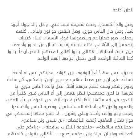
للحزن أجنحة
وصل والد ألكسندرا. وصلت شقيقة نجيب حتي. وصل والد جواد أجود
شيا. وصل خال الياس خوري. وصل شقيق جو نون وليام… كلهم
يحملون صور ضحاياهم ويلصقونها فوق الأسماء. نساء كثيرات
إنضممنَ إلى الأهالي. فتاة يابانية إقتربت تسأل عن الصور وأدمعت
حين عرفت أصحابها. الأهالي باتوا أهالي لبعضهم البعض أيضاً. باتوا
كما العائلة الواحدة التي يحمل أفرادها الهمّ الواحد.
بصدقٍ، ليس سهلاً أبداً الوقوف بين هؤلاء. فحزنهم ليس له أجنحة
تساعد على أن يطير بعيداً عنهم مع مرور الزمن. بالعكس، كل ساعة
ويوم وشهر وسنة يُصبح حزنهم أشدّ. تصل والدة الياس خوري. يا
لحزنها! يا لحزن جميعهم! ننظر بتمعن إلى أم الياس فنرى كثيراً من
الهدوء في قسماتها. ننظر أكثر فندرك أنها من المؤمنين بأن الغضب
والدموع والحزن هي أسلحة المستسلمين. وقضية الياس وألكسندرا
ونجيب وجو ورالف وأحمد وعلي وشربل… لا ينفع معها إستسلام. في
جوار تمثال المغترب رُفعت اليافطات: «لن ننسى ولن نسامح»،
«حصانتكم ساقطة»، «منظومة النيترات ساقطة»، «وراءكم حتى
العدالة» و»لبنان لم لا ولن يحكمه إصبع»… الأهالي يقولون كلمتهم.