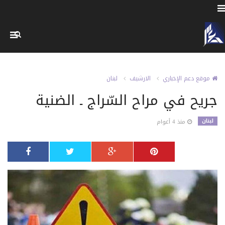
موقع دعم الإخباري
الارشيف
لبنان
جريح في مراح السّراج ـ الضنية
لبنان
منذ 4 أعوام