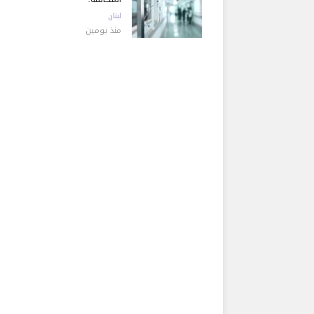
لبنان
منذ يومين