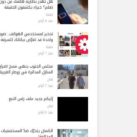
هل تُهدر بطارية هاتفك من دون
تعلم؟ خبراء يكشفون الحقيقة
تقنية
منذ 8 أيام
تحذير لمستخدمي الهواتف.. صور
واحدة قد تعرّض بياناتك للسرقة
تقنية
منذ 7 أيام
مجلس الجنوب ينهي مسح أضرار
المنازل المدمّرة في زوطر الغربية
لبنان
منذ 7 أيام
إليكم جديد ملف رأس النبع
لبنان
منذ 6 أيام
الضّمان يتحرّك ضدّ المستشفيات
المخالفة!