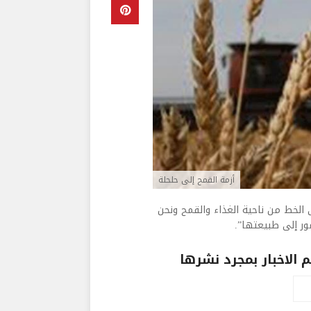
أزمة القمح إلى حلحلة
للـmtv أنّ “القضاء دخل على الخط من ناحية الغذاء والقمح ونحن
الاخبار بمجرد نشرها