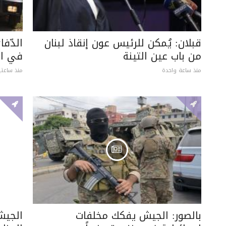
قبلان: يُمكن للرئيس عون إنقاذ لبنان
الدّفا
من باب عين التينة
في ال
منذ ساعة واحدة
منذ ساعتي
بالصور: الجيش يفكك مخلفات
الجيش