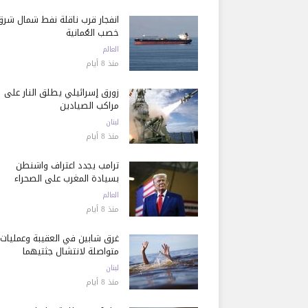
انفجار قرب ناقلة نفط شمال شرق
خصب العُمانية
العالم
منذ 8 أيام
زورق إسرائيلي يطلق النار على
مراكب الصيادين
لبنان
منذ 8 أيام
ترامب يجدد اعتراف واشنطن
بسيادة المغرب على الصحراء
العالم
منذ 8 أيام
غرق شابين في العقيبة وعمليات
متواصلة لانتشال جثتيهما
لبنان
منذ 8 أيام