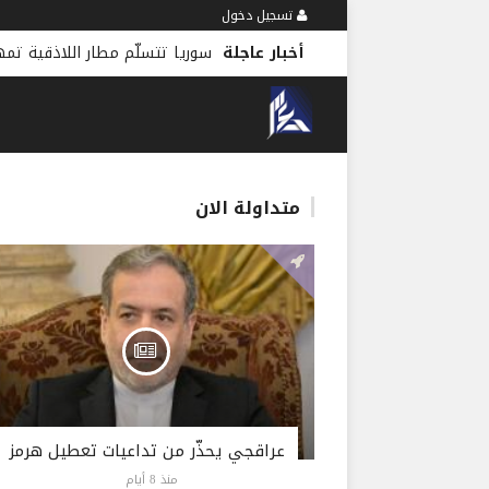
تسجيل دخول
أخبار عاجلة
سوريا تتسلّم مطار اللاذقية تمهي
متداولة الان
عراقجي يحذّر من تداعيات تعطيل هرمز
منذ 8 أيام