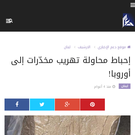
موقع دعم الإخباري
الارشيف
لبنان
إحباط محاولة تهريب مخدّرات إلى
أوروبا!
لبنان
منذ 4 أعوام