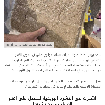
إحباط محاولة تهريب مخدّرات إلى أوروبا!
شدد وزير الداخلية والبلديات بسام مولوي على أن “قوى الأمن
الداخلي تواصل بحزم عمليات ضبط تهريب المخدرات الى الخارج، اذ
ضبط مكتب مكافحة المخدرات في مرفأ بيروت 975 كلغ من الحشيشة
في صناديق سلع استهلاكية متجهة الى إحدى الدول الأوروبية”.
وقال عبر تويتر: “تم تحديد المتورطين والعمل جار على توقيفهم.
الأجهزة الامنية بالمرصاد لإحباط كل عمليات التهريب”.
اشترك فى النشرة البريدية لتحصل على اهم
الاخبار بمجرد نشرها