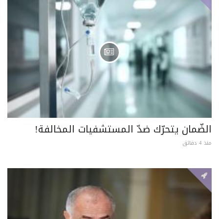
الضّمان يتحرّك ضدّ المستشفيات المخالفة!
منذ 4 دقائق