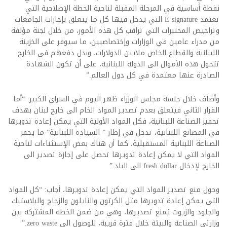
نقطة أساسية في المرحلة المقبلة لناحية الخطة الإصلاحية التي
تعتمد E signature التي يدخل فيها كل ما يتعلق بإجازات الجامعات
وتراخيص المختبرات التي تراقب كل هذه الأمور، من خلال لجنة مؤلفة
من مدراء عامين في الوزارات وإختصاصيين، ما سيوفر على الخزينة
اللبنانية والقطاع الخاص ملايين الدولارات، وبدل دفعهم في الخارج
تتحول هذه الأموال الى الدولة اللبنانية، على أن تكون الشهادة
الصادرة عنها معتمدة في كل دول العالم.”
وأضاف خلال جلسة مجلس الوزراء ظهر اليوم في السراي الكبير: “أما
القرار الثاني فيتعلق بعدم تصدير المواد الخام الى خارج لبنان بهدف
تحفيز الصناعة اللبنانية، فكل المواد الأولية التي يمكن إعادة تدويرها
في المصانع اللبنانية، تدخل في إطار ” السيادة اللبنانية” ما يحفز
الصناعة اللبنانية المستقبلية، كما أن هناك بعض الإستثناءات لناحية
المواد التي لا يمكن إعادة تدويرها تحصل على إجازة تصدير الى
الخارج لإدخال fresh dollar الى البلد.”
وحول منع تصدير المواد التي يمكن إعادة تدويرها، أجاب: “كل المواد
التي يمكن إعادة تدويرها مثل الكرتون والنايلون والزجاج والبلاستيك
والجلود والزيوت يُمنع تصديرها، وهي من ضمن الخطة المشتركة بين
وزارتي الصناعة والبيئة خلال فترة قريبة، للوصول الى zero waste.”