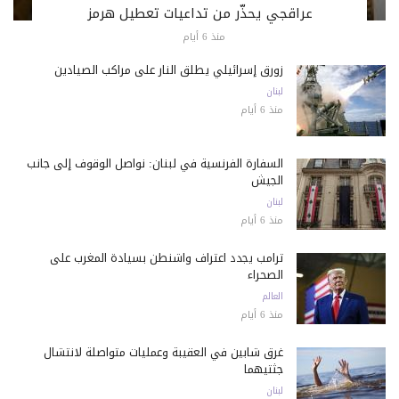
عراقجي يحذّر من تداعيات تعطيل هرمز
منذ 6 أيام
زورق إسرائيلي يطلق النار على مراكب الصيادين
لبنان
منذ 6 أيام
السفارة الفرنسية في لبنان: نواصل الوقوف إلى جانب
الجيش
لبنان
منذ 6 أيام
ترامب يجدد اعتراف واشنطن بسيادة المغرب على
الصحراء
العالم
منذ 6 أيام
غرق شابين في العقيبة وعمليات متواصلة لانتشال
جثتيهما
لبنان