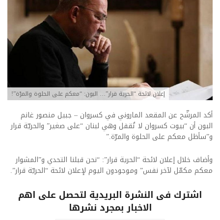
إعلان لائحة “الحرية قرار”… البون: “معكم على الحلوة والمرّة”!
أكد المرشّح عن المقعد الماروني في كسروان – جبيل منصور غانم
البون أن “بيوت كسروان لا تُقفل وهي لبنان “على صغير” والحريّة قرار
و”سأظل معكم على الحلوة والمرّة.”
وأضاف خلال إعلان لائحة “الحرية قرار”: “نحن قبلنا التحدي و”المشوار
معكم مكمّل لآخر نفس” وموجودون اليوم لإعلان لائحة “الحريّة قرار”.
اشترك فى النشرة البريدية لتحصل على اهم
الاخبار بمجرد نشرها