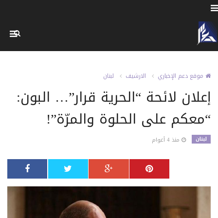
موقع دعم الإخباري
الارشيف
لبنان
إعلان لائحة “الحرية قرار”… البون:
“معكم على الحلوة والمرّة”!
لبنان
منذ 4 أعوام