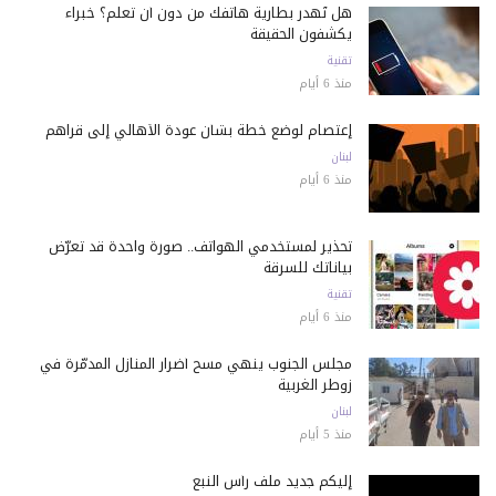
هل تُهدر بطارية هاتفك من دون أن تعلم؟ خبراء
يكشفون الحقيقة
تقنية
منذ 6 أيام
إعتصام لوضع خطة بشأن عودة الأهالي إلى قراهم
لبنان
منذ 6 أيام
تحذير لمستخدمي الهواتف.. صورة واحدة قد تعرّض
بياناتك للسرقة
تقنية
منذ 6 أيام
مجلس الجنوب ينهي مسح أضرار المنازل المدمّرة في
زوطر الغربية
لبنان
منذ 5 أيام
إليكم جديد ملف رأس النبع