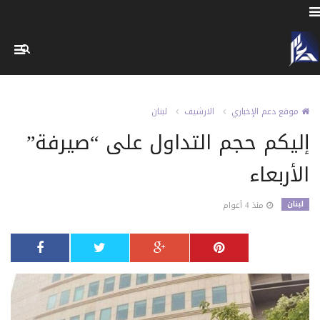
موقع دعم الإخباري
الارشيف
لبنان
إليكم حجم التداول على “صيرفة”
الأربعاء
لبنان
منذ 4 أعوام