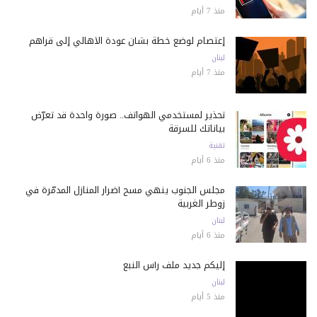
منذ 7 أيام
إعتصام لوضع خطة بشأن عودة الأهالي إلى قراهم
لبنان
منذ 7 أيام
تحذير لمستخدمي الهواتف.. صورة واحدة قد تعرّض
بياناتك للسرقة
تقنية
منذ 6 أيام
مجلس الجنوب ينهي مسح أضرار المنازل المدمّرة في
زوطر الغربية
لبنان
منذ 6 أيام
إليكم جديد ملف رأس النبع
لبنان
منذ 5 أيام