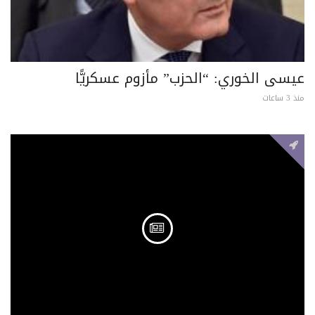
عيسى الخوري: “الحزب” مأزوم عسكريًّا
منذ 3 ساعات