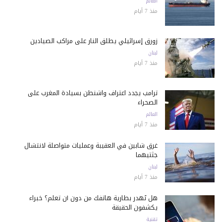
العالم
منذ 7 أيام
زورق إسرائيلي يطلق النار على مراكب الصيادين
لبنان
منذ 7 أيام
ترامب يجدد اعتراف واشنطن بسيادة المغرب على
الصحراء
العالم
منذ 7 أيام
غرق شابين في العقيبة وعمليات متواصلة لانتشال
جثتيهما
لبنان
منذ 7 أيام
هل تُهدر بطارية هاتفك من دون أن تعلم؟ خبراء
يكشفون الحقيقة
تقنية