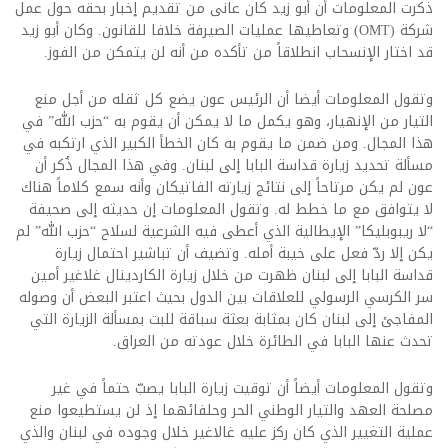
ذكرت المعلومات أن أبو زيد كان عانى من تقديم إخبار بحقه حول عمل
شركة (OMT) وتعاطيها عمليات الصيرفة خلافا للقانون. وكان أبو زيد
قد اختار الإنسحاب انطلاقاً من تأكده من أنه لن يتمكن من الفوز.
وتقول المعلومات أيضا أن الرئيس عون يضع كل ثقله من أجل منع
التيار من الإنهيار، وهو يكمل ما لا يمكن أن يقوم به “حزب الله” في
هذا المجال. ومن ضمن ما يقوم به كان الخطأ الكبير الذي ارتكبه في
مسألة تحديد زيارة قداسة البابا إلى لبنان. وفي هذا المجال ذُكر أن
عون لم يكن مرتاحاً إلى نتائج زيارته الفاتيكان وأنه سمع كلاماً هناك
لا يتوافق مع ما خطط له. وتقول المعلومات إن حديثه إلى صحيفة
“لا ريبوبليكا” الإيطالية الذي أعطى فيه الشرعية لسلاح “حزب الله” لم
يكن إلا ردّ فعل على خيبة أمله. وتضيف أن تباشير احتمال زيارة
قداسة البابا إلى لبنان ظهرت من خلال زيارة الكاردينال غلاغير أمين
سر الكرسي الرسولي للعلاقات بين الدول بحيث اعتبر البعض أن وصوله
المفاجئ إلى لبنان كان بمثابة بعثة سباقة للبت بمسألة الزيارة التي
تحدث عنها البابا في الطائرة خلال عودته من العراق.
وتقول المعلومات أيضاً أن توقيت زيارة البابا يصبّ حتماً في غير
مصلحة العهد والتيار الوطني الحر وحلفائهما إذ لن يستطيعوا منع
عملية التغيير الذي كان ركز عليه غالاغير خلال وجوده في لبنان والذي