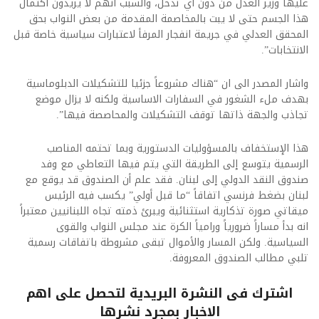
عليها وزير العدل من دون اي تدخل، والسبب انهم لا يريدون اكتمال
هذا الجسم حتى لا يبت بالمخاصمة المقدمة من بعض النواب بحق
المحقق العدلي في جريمة انفجار المرفأ لاعتبارات سياسية خاصة قبل
الانتخابات”.
واشار المصدر الى ان “هناك مشروعاً جزئيا للتشكيلات الدبلوماسية
بهدف ملء الشغور في السفارات الاساسية ولكنه لا يزال موضع
تجاذب والجهة ذاتها توقف التشكيلات والمحاصصة فيها”.
هذا الإستخفاف بالمسؤوليات الدستورية وبما تحتمه المناصب
الرسمية يتوسع إلى الطريقة التي يتم فيها التعاطي مع وفد
صندوق النقد الدولي إلى لبنان. فقد علم أن الصندوق قد يوقع مع
لبنان بضغط فرنسي اتفاقاً “ما قبل أولي” يكسب فيه الرئيس
ميقاتي صورة تذكارية استثنائية ويبرئ ذمته تجاه اللبنانيين معتبراً
انه بدأ مساراً ضرورياً ورامياً الكرة عند مجلس النواب والقوى
السياسية. ولكن المسار والأموال تبقى مشروطة باتفاقات رسمية
تلبي مطالب الصندوق المعروفة.
اشترك فى النشرة البريدية لتحصل على اهم
الاخبار بمجرد نشرها