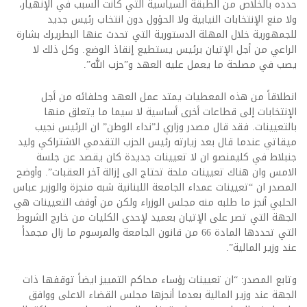
حدده بالخلاص من الطبقة السياسية التي كانت السبب في الإنهيار،
ولا منع الإنتخابات النيابية ولا الحؤول دون انتخاب رئيس جديد
للجمهورية خلال المهلة الدستورية التي تحدث عنها البطريرك بشارة
الراعي من أجل الإتيان برئيس يستطيع إنقاذ الوضع. وكل ذلك لا
يصب في مصلحة ما يعمل عليه العهد و”حزب الله”.
انطلاقاً من هذه المعطيات يمتد عمل العهد وحلفائه من أجل
الإنتخابات إلى قطاعات أخرى أساسية لا سيما ما يتعلق منها
بالتعيينات. فقد قال مصدر وزاري لـ”نداء الوطن” ان الرئيس نجيب
ميقاتي عندما قال بعد زيارته رئيس الحزب التقدمي الاشتراكي وليد
جنبلاط في كليمنصو ان لا تعيينات جديدة كان يقصد عن جلسة
الامس وان هناك تعيينات ملحة تحتاج الى إزالة آخر العقبات”. وأوضح
المصدر ان “تعيينات عمداء الجامعة اللبنانية شبه منجزة والوزير عباس
الحلبي أنجز ما طلبه منه مجلس الوزراء ولكن من أوقف التعيينات هي
الجهة التي تصر على الإتيان بعميد لإحدى الكليات من خارج الشروط
التي تحددها المادة 66 من قانون الجامعة والمرسوم ما زال مجمداً
عند وزير المالية”.
وتابع المصدر: “ان تعيينات رؤساء محاكم التمييز ايضاً توقفها ذات
الجهة عند وزير المالية بعدما أنجزها مجلس القضاء الاعلى ووافق