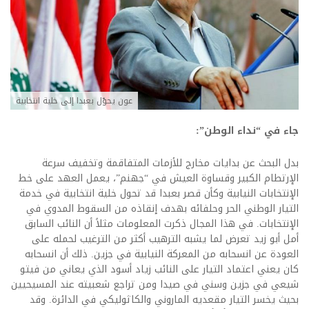
عون يحوّل بعبدا إلى خلية انتخابية
جاء في “نداء الوطن”:
بدل البحث عن بدايات مخارج للأزمات المتفاقمة وتخفيف سرعة
الإرتطام الكبير وقساوة العيش في “جهنم”، يعمل العهد على خط
الإنتخابات النيابية وكأن قصر بعبدا قد تحول خلية انتخابية في خدمة
التيار الوطني الحر وحلفائه بهدف إنقاذه من السقوط المدوي في
الإنتخابات. في هذا المجال ذكرت المعلومات مثلاً أن النائب السابق
أمل أبو زيد تعرض لما يشبه الترهيب أكثر من الترغيب لحمله على
العودة عن انسحابه من المعركة النيابية في جزين. ذلك أن انسحابه
كان يعني اعتماد التيار على النائب زياد أسود الذي يعاني من فيتو
شيعي في جزين وسني في صيدا ومن تراجع شعبيته عند المسيحيين
بحيث يخسر التيار مقعديه الماروني والكاثوليكي في الدائرة. وقد