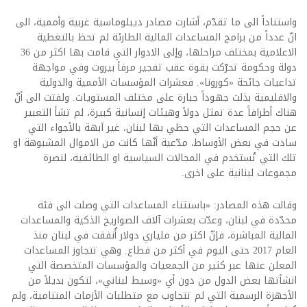
واستناداً الى ما تقدّم، أشارت مصادر ديبلوماسية غربية وأممية، الى
انّ عدداً من برامج المساعدات المالية الطارئة لم تحظ بالتغطية
الاعلامية بمختلف مراحلها، وإلى الادوار التي قامت بها اكثر من 36
دولة وحكومة تحرّكت بقوة عقب تفجير مرفأ بيروت وفي مواجهة
تداعيات جائحة «كورونا». فعشرات المؤسسات الأممية والدولية
والاقليمية بذلت جهوداً جبارة على مختلف المستويات. ولفتت الى أنّ
هناك أطرافاً عدة تمثل دولاً وهيئات إنسانية كبيرة، لم تشأ التعبير
عن حجم المساعدات التي حظي بها لبنان، غير آبهة بالأجواء التي
سادت في بعض الأوساط، مدّعية أنّها كانت من الاموال المشبوهة او
تلك التي تُستخدم في المجالات السياسية او الطائفية، لنصرة
مجموعات لبنانية على اخرى.
وقالت هذه المصادر: «باستثناء المساعدات التي وصلت الى فئة
محدّدة في لبنان، وعدّت بعشرات آلاف الصواريخ الذكية والمساعدات
المالية المباشرة، فإنّ اكثر من ملياري دولار أُنفقت في لبنان منذ
العام 2017 حتى اليوم في أكثر من قطاع. وهي تتجاوز المساعدات
المعلن عنها عبر كثير من الجمعيات والمؤسسات المتخصصة التي
انشأتها بعض الدول من دون أي «وسيط لبناني»، لتكون بديلاً من
الأجهزة الرسمية التي لم تتجاوب مع متطلبات الأزمات المتنامية، ولم