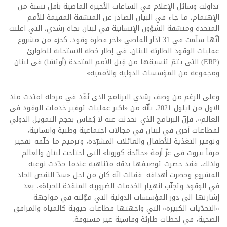
تداولت وسائل الإعلام في الساعات الأخيرة الماضية بأقل نسبة من
الإهتمام، ما جاء في البيان الصادر عن المنسّقة المقيمة للأمم
المتحدة ومنسّقة الشؤون الإنسانية في لبنان نجاة رشدي، التي اعلنت
انّها سلّمت في 31 آذار الماضي «آخر قطرة وقود، كجزء من مشروع
عمليات الوقود الطارئة للبنان، في إطار خطة الاستجابة للطوارئ
(ERP) التي يتمّ تنسيقها من قِبل الأمم المتحدة (أوتشا) في لبنان
ومجموعة من المؤسسات الدولية والأممية».
وعلى الرغم من وصف رشدي البرنامج الذي نُفّذ في مرحلة امتدت منذ
الاول من ايلول 2021، بأنّه من «اكبر عمليات توفير خدمات الوقود في
العالم»، فإنّ البرنامج الذي تحدثت عنه لا يُقاس بحجم التمويل الدولي
لقطاعات أخرى في لبنان في مجالات اجتماعية وطبية وانسانية،
وتوفير التغذية للأطفال والعائلات المشرّدة، وترميم ما خلّفه تفجير
مرفأ بيروت في عزّ أزمة «جائحة كورونا» التي اجتاحت لبنان والعالم.
ولذلك، فقد حصرت توصيفها بدقة متناهية عندما حدّدت نوعية
المشروع وحصرت أهدافه. فقالت انّه كان من اجل «سدّ النقص الحاد
في الوقود وتجنّب انهيار الخدمات الضرورية المنقذة للحياة»، بعد
إشارتها الى دور المؤسسات الدولية التي موّلته في مواجهة
«التحدّيات الكبيرة» التي واجهتها قطاعات حيوية كالمياه والمرافق
الصحية، في لحظات طارئة وقاسية غير مسبوقة.