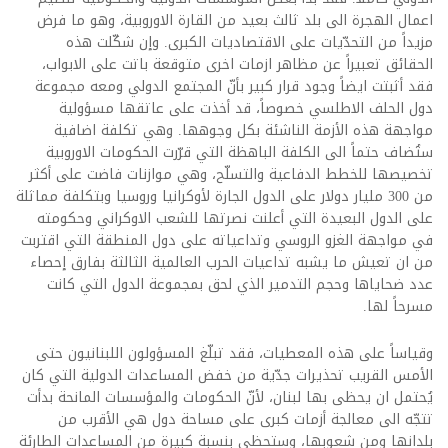
اعمال الهجرة الى بلد ثالث بعيد من القارة الاوروبية، وهو ما فرض
مزيداً من التحدّيات على الاقتصاديات الكبرى. وإن شكّلت هذه
الحقائق تعبيراً عن مظاهر ازمات اخرى متوقعة باتت على الابواب،
فقد أثبتت ايضاً وجود قرار كبير بأنّ المجتمع الدولي ومعه مجموعة
دول الحلف الاطلسي خصوصاً، قد أخذت على عاتقها مسؤولية
مواجهة هذه الأزمة الناشئة بكل وجوهها. وهي تكلفة اضافية
ستُضاف حتماً الى الكلفة الباهظة التي قرّرت الحكومات الاوروبية
تخصيصها للخطط الدفاعية والتسلّح، وهي موازنات فاضت على أكثر
من 300 مليار دولار على الدول الجارة لأوكرانيا وروسيا وبتكلفة مماثلة
على الدول البعيدة التي أعلنت نصرتها للشعب الاوكراني وحكومته
في مواجهة الغزو الروسي وتداعياته على دول المنطقة التي اقتربت
من ان تعيش ما يشبه تداعيات الحرب العالمية الثالثة بفارق إحصاء
عدد ضحاياها وحجم التدمير الذي لحق بمجموعة الدول التي كانت
مسرحاً لها.
وقياساً على هذه المعطيات، فقد تبلّغ المسؤولون اللبنانيون حتى
الأمس القريب تحذيرات جدّية من خفض المساعدات الدولية التي كان
يُحتمل ان يحظى بها لبنان، لأنّ الحكومات والمؤسسات المانحة بدأت
تتجّه الى معالجة أزمات كبرى على مساحة دول هي الأقرب من
بلدانها ومن شعوبها، وستحظى بنسبة كبيرة من المساعدات الطارئة