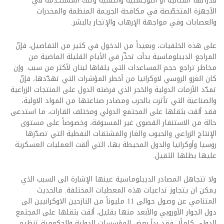
قدراتها القتالية او اللوجستية والتقنية وتلك المستخدمة في
الأجهزة المتخصّصة في مكافحة الجريمة المنظمة والمخدرات
والعصابات وفي مواجهة الإرهاب والإتجار بالبشر.
على هذه الخلفيات، وبعيداً من الدخول في كثير من التفاصيل، فإنّ
المراجع الديبلوماسية بدأت تحذّر في الأيام القليلة الماضية من
مخاطر تراجع حجم المساعدات التي يلقاها لبنان لأكثر من سبب. وإن
كان الغزو الروسي لاوكرانيا من أخطر المؤشرات التي تهدّدها، فإنّ
تمدّد الأزمات الدولية والحَجر الذي فرضته الدول على المنتجات الزراعية
والصناعية التي تأثرت بالحرب ومصادر صناعتها من المواد الاولية،
فقد ألقت بثقلها على المجتمع الدولي ومختلف القارات، ما استدعى
حالة من الاستنفار القصوى غير المسبوقة، وخصوصاً على مستوى
الإنتاج الزراعي والحبوب والغاز والمشتقات النفطية التي تصدّرها
روسيا وأوكرانيا والدول المحيطة بها، التي ألقت العمليات العسكرية
عليها بظلها الثقيل.
ولا تتجاهل المصادر الديبلوماسية عينها الإشارة الى السبب الذي
يمكن ان يتجاوز تداعيات هذه المعطيات المختلفة. فالحديث
المتنامي عن وصول حوالى 11 مليوناً من النازحين الاوكرانيين الى
دول الجوار الأوروبي والأبعد منها بقليل، ألقت بثقلها على المجتمع
الدولي كاملًا. فقد بدأ بعض المؤسسات الدولية والحكومية تنظيم