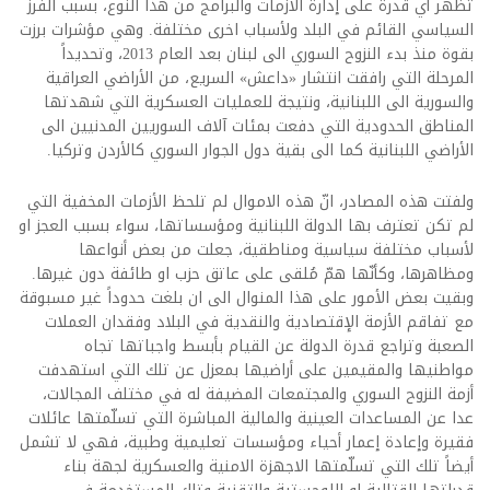
تُظهر أي قدرة على إدارة الأزمات والبرامج من هذا النوع، بسبب الفرز
السياسي القائم في البلد ولأسباب اخرى مختلفة. وهي مؤشرات برزت
بقوة منذ بدء النزوح السوري الى لبنان بعد العام 2013، وتحديداً
المرحلة التي رافقت انتشار «داعش» السريع، من الأراضي العراقية
والسورية الى اللبنانية، ونتيجة للعمليات العسكرية التي شهدتها
المناطق الحدودية التي دفعت بمئات آلاف السوريين المدنيين الى
الأراضي اللبنانية كما الى بقية دول الجوار السوري كالأردن وتركيا.
ولفتت هذه المصادر، انّ هذه الاموال لم تلحظ الأزمات المخفية التي
لم تكن تعترف بها الدولة اللبنانية ومؤسساتها، سواء بسبب العجز او
لأسباب مختلفة سياسية ومناطقية، جعلت من بعض أنواعها
ومظاهرها، وكأنّها همّ مُلقى على عاتق حزب او طائفة دون غيرها.
وبقيت بعض الأمور على هذا المنوال الى ان بلغت حدوداً غير مسبوقة
مع تفاقم الأزمة الإقتصادية والنقدية في البلاد وفقدان العملات
الصعبة وتراجع قدرة الدولة عن القيام بأبسط واجباتها تجاه
مواطنيها والمقيمين على أراضيها بمعزل عن تلك التي استهدفت
أزمة النزوح السوري والمجتمعات المضيفة له في مختلف المجالات،
عدا عن المساعدات العينية والمالية المباشرة التي تسلّمتها عائلات
فقيرة وإعادة إعمار أحياء ومؤسسات تعليمية وطبية، فهي لا تشمل
أيضاً تلك التي تسلّمتها الاجهزة الامنية والعسكرية لجهة بناء