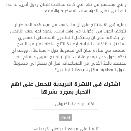
والتي ستحسم من تلك التي كانت مخصّصة للبنان ودول أخرى، ما عدا
تلك التي تعني المؤسسات العسكرية والأمنية.
وعليه بُني الاستنتاج على انّ ما يخفف من عبء هذه المخاطر ان
تتوقف الحرب في أوكرانيا في وقت قريب، ليعود نحو نصف النازحين
الى بلادهم، على ان يستكمل اللبنانيون الاستحقاق الدستوري
المتمثل بالانتخابات النيابية لإعادة انتاج سلطة تغيّر من النهج
المعتمد في قيادة لبنان الى مجموعة دول «الممانعة»، ووقف أي
توجّه يحول دون ترميم علاقات لبنان بالخليج العربي والعالم الحر،
ليحتفظ بالحدّ الأدنى من المساعدات، قبل ان ينضمّ الى مجموعة
الدول المعاقبة. فهل سيتعظ اللبنانيون؟
اشترك فى النشرة البريدية لتحصل على اهم
الاخبار بمجرد نشرها
تابعنا على مواقع التواصل الاجتماعى