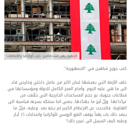
الإنهيار رهن استحقاقين: حرب أوكرانيا والانتخابات
كتب جورج شاهين في “الجمهورية”:
خلف الأزمة التي يعيشها لبنان اكثر من عامل داخلي وخارجي قاد
الى ما هي عليه اليوم. وأمام العجز الكامل للدولة ومؤسساتها في
قطاعات حيوية، برز حجم المساعدات الخارجية التي خفّفت من
تردّداتها. وإنّ أبرز ما يهدّدها، يعني اننا سنتجّه بسرعة قياسية الى
الهاوية. فالحديث عن الارتطام الكبير لم ينتهِ بعد. وعليه، فإنّ ما
يبعد ذلك بات رهناً بوقف الغزو الروسي لأوكرانيا وانتخابات 15 أيار.
وعليه كيف السبيل الى تبرير ذلك؟