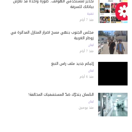
تحذير لمستخدمي الهواتف.. صورة واحدة قد تعرّض
بياناتك للسرقة
تقنية
منذ 7 أيام
مجلس الجنوب ينهي مسح أضرار المنازل المدمّرة في
زوطر الغربية
لبنان
منذ 7 أيام
إليكم جديد ملف رأس النبع
لبنان
منذ 6 أيام
الضّمان يتحرّك ضدّ المستشفيات المخالفة!
لبنان
منذ يومين