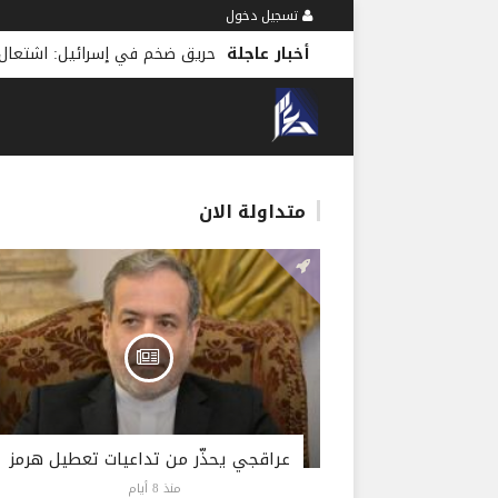
تسجيل دخول
أخبار عاجلة
حريق ضخم في إسرائيل: اشتعال 
متداولة الان
عراقجي يحذّر من تداعيات تعطيل هرمز
منذ 8 أيام