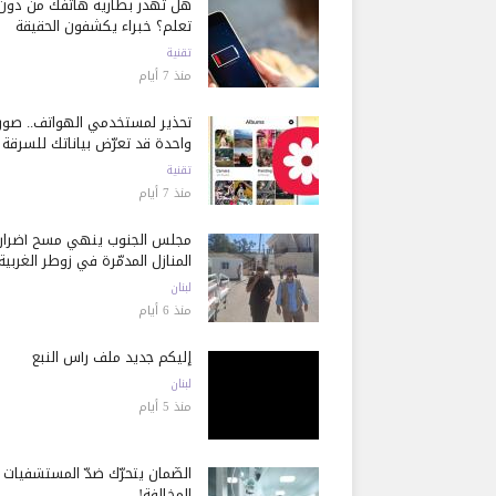
هل تُهدر بطارية هاتفك من دون
تعلم؟ خبراء يكشفون الحقيقة
تقنية
منذ 7 أيام
تحذير لمستخدمي الهواتف.. صور
واحدة قد تعرّض بياناتك للسرقة
تقنية
منذ 7 أيام
مجلس الجنوب ينهي مسح أضرار
المنازل المدمّرة في زوطر الغربية
لبنان
منذ 6 أيام
إليكم جديد ملف رأس النبع
لبنان
منذ 5 أيام
الضّمان يتحرّك ضدّ المستشفيات
المخالفة!