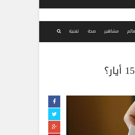
واشنطن: نم
عالم
مشاهير
صحة
تقنية