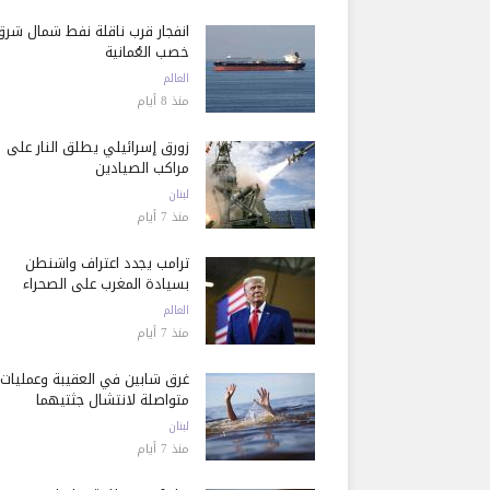
انفجار قرب ناقلة نفط شمال شرق
خصب العُمانية
العالم
منذ 8 أيام
زورق إسرائيلي يطلق النار على
مراكب الصيادين
لبنان
منذ 7 أيام
ترامب يجدد اعتراف واشنطن
بسيادة المغرب على الصحراء
العالم
منذ 7 أيام
غرق شابين في العقيبة وعمليات
متواصلة لانتشال جثتيهما
لبنان
منذ 7 أيام