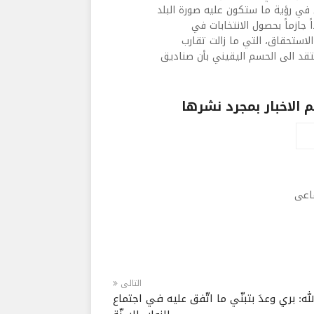
ي في رؤية ما ستكون عليه صورة البلد
ً جازماً بحصول الانتخابات في
لاستحقاق، التي ما زالت تقارب
تقد الى الحسم اليقيني بأن صناديق
الاخبار بمجرد نشرها
ماعى
التالى
له: بري وعدَ بتبنّي ما اتّفق عليه في اجتماع