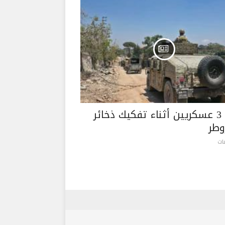
إصابة 3 عسكريين أثناء تفكيك ذخائر
طر