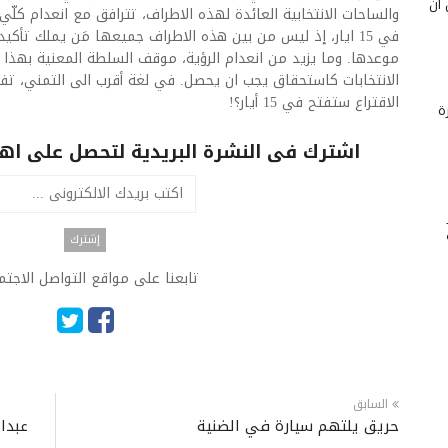
 أن
والساحات الانتخابية العائدة لهذه الاطراف، تترافق مع انعدام كلّ
في 15 ايار، إذ ليس من بين هذه الاطراف جميعها مَن يملك تأكيدا
موعدها. وما يزيد من انعدام الرؤية، موقف السلطة المعنية بهذا ا
الانتخابات كاستحقاق يجب ان يحصل. في لغة أقرب الى التمني، تف
الاقتراع ستفتح في 15 أيار؟!
ة
اشترك فى النشرة البريدية لتحصل على اهم 
تابعنا على مواقع التواصل الاجت
السابق
حريق يلتهم سيارة في الضنية
عبدال