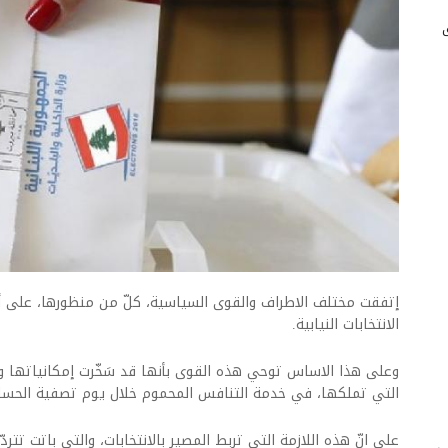
إتفقت مختلف الاطراف والقوى السياسية، كلّ من منظورها، على أن
الانتخابات النيابية.
وعلى هذا الاساس توحي هذه القوى بأنها قد سَخّرت إمكانياتها وك
التي تملكها، في خدمة التنافس المحموم خلال يوم تصفية الحساب فيما 
على انّ هذه اللازمة التي تربط المصير بالانتخابات، والتي باتت تترد