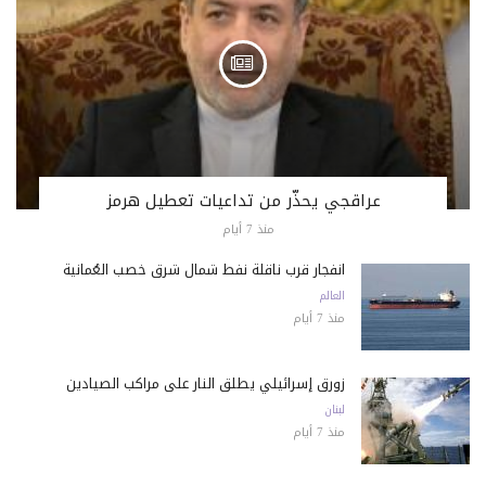
عراقجي يحذّر من تداعيات تعطيل هرمز
منذ 7 أيام
انفجار قرب ناقلة نفط شمال شرق خصب العُمانية
العالم
منذ 7 أيام
زورق إسرائيلي يطلق النار على مراكب الصيادين
لبنان
منذ 7 أيام