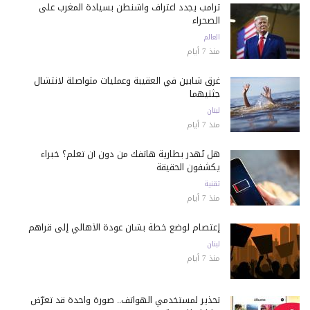
ترامب يجدد اعتراف واشنطن بسيادة المغرب على
الصحراء
العالم
منذ 7 أيام
غرق شابين في العقيبة وعمليات متواصلة لانتشال
جثتيهما
لبنان
منذ 7 أيام
هل تُهدر بطارية هاتفك من دون أن تعلم؟ خبراء
يكشفون الحقيقة
تقنية
منذ 7 أيام
إعتصام لوضع خطة بشأن عودة الأهالي إلى قراهم
لبنان
منذ 7 أيام
تحذير لمستخدمي الهواتف.. صورة واحدة قد تعرّض