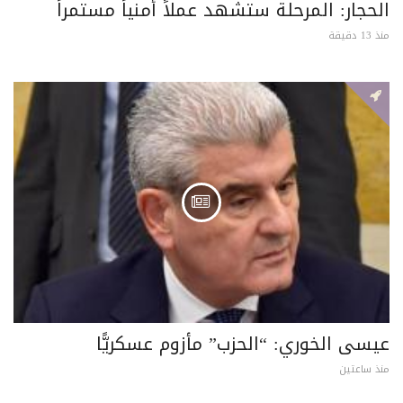
الحجار: المرحلة ستشهد عملاً أمنياً مستمراً
منذ 13 دقيقة
عيسى الخوري: “الحزب” مأزوم عسكريًّا
منذ ساعتين