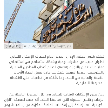
مدير “الإسكان”: المظلة الخليجية لم تغب يومًا عن لبنان
كشف رئيس مجلس الإدارة المدير العام لمصرف الإسكان اللبناني
أنطوان حبيب، عن مبادرات نوعية وشيكة، ستساهم في استنهاض
عمليات الائتمان بالتجزئة (Retail)، لصالح أصحاب المداخيل المتدنية
والمتوسطة، بعدما تعرضت لانتكاسة حادة بفعل انفجار الأزمات
النقدية والمالية في البلاد، وما خلّفته من تداعيات على الأنشطة
المصرفية التقليدية.
وعن ضيق الإمكانات المتاحة للبنوك، في ظل الضغوط الناشئة عن
الأزمات وتقنين السيولة التي تعانيها البلاد، أكد حبيب لصحيفة “الراي
الكويتية” أنه “إضافة إلى إمكاناتنا الخاصة المكوَّنة من رساميلنا، ومن