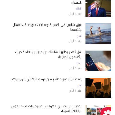
الصحراء
العالم
منذ 5 أيام
غرق شابين في العقيبة وعمليات متواصلة لانتشال
جثتيهما
لبنان
منذ 5 أيام
هل تُهدر بطارية هاتفك من دون أن تعلم؟ خبراء
يكشفون الحقيقة
تقنية
منذ 5 أيام
إعتصام لوضع خطة بشأن عودة الأهالي إلى قراهم
لبنان
منذ 5 أيام
تحذير لمستخدمي الهواتف.. صورة واحدة قد تعرّض
بياناتك للسرقة