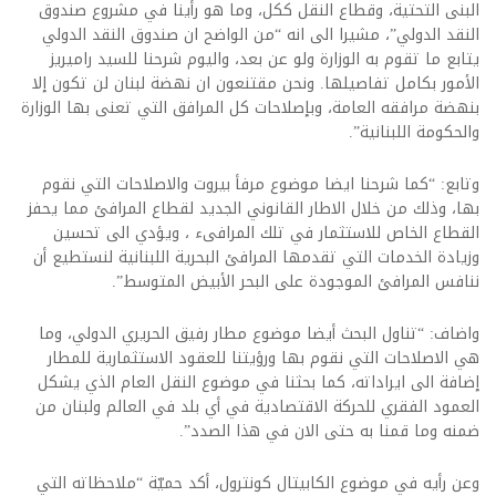
البنى التحتية، وقطاع النقل ككل، وما هو رأينا في مشروع صندوق
النقد الدولي”، مشيرا الى انه “من الواضح ان صندوق النقد الدولي
يتابع ما تقوم به الوزارة ولو عن بعد، واليوم شرحنا للسيد راميريز
الأمور بكامل تفاصيلها. ونحن مقتنعون ان نهضة لبنان لن تكون إلا
بنهضة مرافقه العامة، وبإصلاحات كل المرافق التي تعنى بها الوزارة
والحكومة اللبنانية”.
وتابع: “كما شرحنا ايضا موضوع مرفأ بيروت والاصلاحات التي نقوم
بها، وذلك من خلال الاطار القانوني الجديد لقطاع المرافئ مما يحفز
القطاع الخاص للاستثمار في تلك المرافىء ، ويؤدي الى تحسين
وزيادة الخدمات التي تقدمها المرافئ البحرية اللبنانية لنستطيع أن
ننافس المرافئ الموجودة على البحر الأبيض المتوسط”.
واضاف: “تناول البحث أيضا موضوع مطار رفيق الحريري الدولي، وما
هي الاصلاحات التي نقوم بها ورؤيتنا للعقود الاستثمارية للمطار
إضافة الى ايراداته، كما بحثنا في موضوع النقل العام الذي يشكل
العمود الفقري للحركة الاقتصادية في أي بلد في العالم ولبنان من
ضمنه وما قمنا به حتى الان في هذا الصدد”.
وعن رأيه في موضوع الكابيتال كونترول، أكد حميّة “ملاحظاته التي