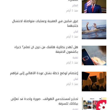
العالم
منذ 5 أيام
غرق شابين في العقيبة وعمليات متواصلة لانتشال
جثتيهما
لبنان
منذ 5 أيام
هل تُهدر بطارية هاتفك من دون أن تعلم؟ خبراء
يكشفون الحقيقة
تقنية
منذ 5 أيام
إعتصام لوضع خطة بشأن عودة الأهالي إلى قراهم
لبنان
منذ 5 أيام
تحذير لمستخدمي الهواتف.. صورة واحدة قد تعرّض
بياناتك للسرقة
تقنية