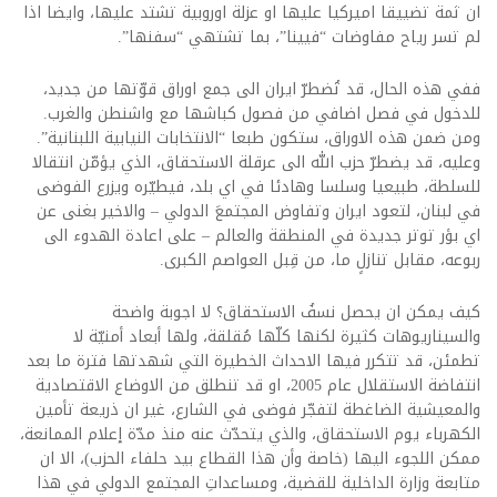
ان ثمة تضييقا اميركيا عليها او عزلة اوروبية تشتد عليها، وايضا اذا
لم تسر رياح مفاوضات “فيينا”، بما تشتهي “سفنها”.
ففي هذه الحال، قد تُضطرّ ايران الى جمع اوراق قوّتها من جديد،
للدخول في فصل اضافي من فصول كباشها مع واشنطن والغرب.
ومن ضمن هذه الاوراق، ستكون طبعا “الانتخابات النيابية اللبنانية”.
وعليه، قد يضطرّ حزب الله الى عرقلة الاستحقاق، الذي يؤمّن انتقالا
للسلطة، طبيعيا وسلسا وهادئا في اي بلد، فيطيّره ويزرع الفوضى
في لبنان، لتعود ايران وتفاوض المجتمعَ الدولي – والاخير بغنى عن
اي بؤر توتر جديدة في المنطقة والعالم – على اعادة الهدوء الى
ربوعه، مقابل تنازلٍ ما، من قِبل العواصم الكبرى.
كيف يمكن ان يحصل نسفُ الاستحقاق؟ لا اجوبة واضحة
والسيناريوهات كثيرة لكنها كلّها مُقلقة، ولها أبعاد أمنيّة لا
تطمئن، قد تتكرر فيها الاحداث الخطيرة التي شهدتها فترة ما بعد
انتفاضة الاستقلال عام 2005، او قد تنطلق من الاوضاع الاقتصادية
والمعيشية الضاغطة لتفجّر فوضى في الشارع، غير ان ذريعة تأمين
الكهرباء يوم الاستحقاق، والذي يتحدّث عنه منذ مدّة إعلام الممانعة،
ممكن اللجوء اليها (خاصة وأن هذا القطاع بيد حلفاء الحزب)، الا ان
متابعة وزارة الداخلية للقضية، ومساعداتِ المجتمع الدولي في هذا