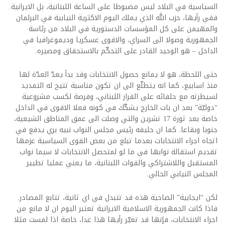
السياسية في البلاد ليس مضبوطا على الساعة اللبنانية، بل الايرانية.
ففي رأيها، حزب الله الذي يملك اليوم الاكثرية النيابية في البرلمان
والمهيمن على كل المؤسسات الدستورية في البلاد من رئاسة
الجمهورية وصولا الى السراي، والاقوى عسكريا وديموغرافيا في
الداخل – هو الوحيد القادر على التحكّم بالاستحقاق ومصيره.
حتى اللحظة، هو لا يمانع حصول الانتخابات وقد بدأ يعدّ العدّة لها
منذ اسابيع، كما انه يتطلّع الى ان تكون مناسبة تتيح له التمديد
لسيطرته مع حلفائه على القرار اللبناني، وفرصة لكسب مشروعية
“دوليّة” بعد ان بات الخارج يشكّك في كونه فعلا الاقوى في الداخل
خاصة بعد ثورة 17 تشرين والتي وصلت الى عمق المناطق الشيعية،
جنوبا وبقاعا. كما ان حليفه رئيس مجلس النواب نبيه بري يدفع في
اتجاه اجراء الانتخابات بعدما تبلغ من بعض القوى السياسية عزمها
تقديم استقالة نوابها في ما لو لمتحصل الانتخابات لا سيما نواب
المستقبل واللاشتراكي والقوات اللبنانية، ما يعني عمليا تطيير
المجلس النيابي الحالي.
لكن “ايجابية” الضاحية هذه قد تتبدل في اي ثانية، تتابع المصادر.
فاذا كانت الجمهورية الاسلامية الايرانية تعتبر اليوم ان لا مانع من
اجراء الانتخابات، فإنها قد تغيّر رأيها هذا غدا، خاصة اذا لمست مثلا