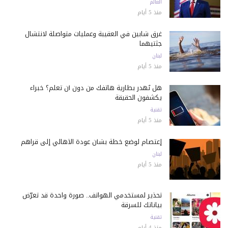
العالم
منذ 5 أيام
غرق شابين في العقيبة وعمليات متواصلة لانتشال
جثتيهما
لبنان
منذ 5 أيام
هل تُهدر بطارية هاتفك من دون أن تعلم؟ خبراء
يكشفون الحقيقة
تقنية
منذ 5 أيام
إعتصام لوضع خطة بشأن عودة الأهالي إلى قراهم
لبنان
منذ 5 أيام
تحذير لمستخدمي الهواتف.. صورة واحدة قد تعرّض
بياناتك للسرقة
تقنية
منذ 4 أيام