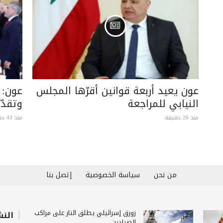
عون يعيد أربعة قوانين أقرّها المجلس
عون: ز
النيابي للمراجعة
وتقدّ
منذ 28 دقيقة
منذ 43 دقيقة
من نحن
سياسة الخصوصية
إتصل بنا
زورق إسرائيلي يطلق النار على مراكب
النش
الصيادين