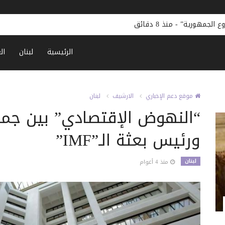
ع الجمهورية”
-
منذ 8 دقائق
الرئيسية
لبنان
ال
موقع دعم الإخباري
الارشيف
لبنان
“النهوض الإقتصادي” بين جمع
ورئيس بعثة الـ”IMF”
لبنان
منذ 4 أعوام