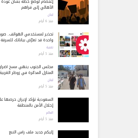
إعتصام لوضع خطة بشأن عودة
الأهالي إلى قراهم
لبنان
منذ 6 أيام
تحذير لمستخدمي الهواتف.. صور
واحدة قد تعرّض بياناتك للسرقة
تقنية
منذ 5 أيام
مجلس الجنوب ينهي مسح أضرار
المنازل المدمّرة في زوطر الغربية
لبنان
منذ 5 أيام
السعودية تؤكد لإيران حرصها ع
إحلال الأمن بالمنطقة
العالم
منذ 5 أيام
إليكم جديد ملف رأس النبع