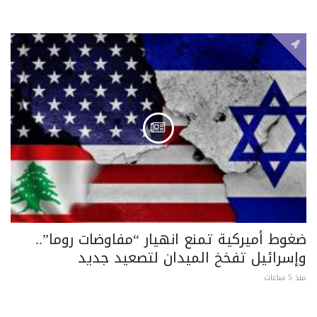
ضغوط أميركية تمنع انهيار “مفاوضات روما”..
وإسرائيل تفخخ الميدان لتصعيد جديد
منذ 5 ساعات