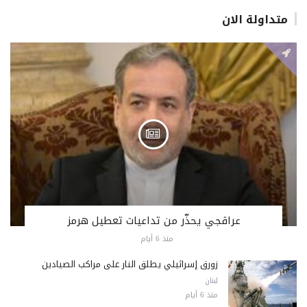
متداولة الان
عراقجي يحذّر من تداعيات تعطيل هرمز
منذ 6 أيام
زورق إسرائيلي يطلق النار على مراكب الصيادين
لبنان
منذ 6 أيام