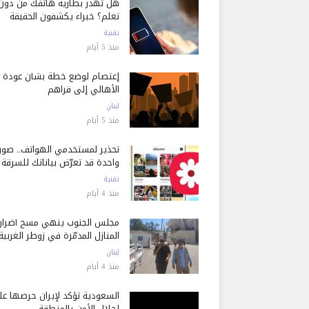
هل تُهدر بطارية هاتفك من دون
تعلم؟ خبراء يكشفون الحقيقة
تقنية
منذ 5 أيام
إعتصام لوضع خطة بشأن عودة
الأهالي إلى قراهم
لبنان
منذ 5 أيام
تحذير لمستخدمي الهواتف.. صور
واحدة قد تعرّض بياناتك للسرقة
تقنية
منذ 4 أيام
مجلس الجنوب ينهي مسح أضرار
المنازل المدمّرة في زوطر الغربية
لبنان
منذ 4 أيام
السعودية تؤكد لإيران حرصها ع
إحلال الأمن بالمنطقة