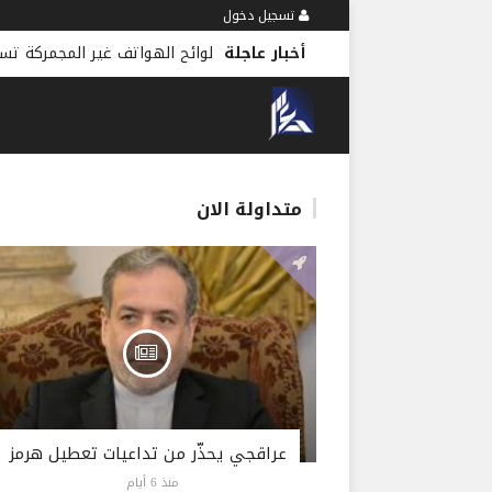
تسجيل دخول
أخبار عاجلة
لوائح الهواتف غير المجمركة تس
متداولة الان
عراقجي يحذّر من تداعيات تعطيل هرمز
منذ 6 أيام