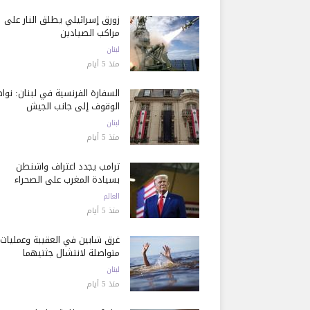
زورق إسرائيلي يطلق النار على
مراكب الصيادين
لبنان
منذ 5 أيام
السفارة الفرنسية في لبنان: نوا
الوقوف إلى جانب الجيش
لبنان
منذ 5 أيام
ترامب يجدد اعتراف واشنطن
بسيادة المغرب على الصحراء
العالم
منذ 5 أيام
غرق شابين في العقيبة وعمليات
متواصلة لانتشال جثتيهما
لبنان
منذ 5 أيام