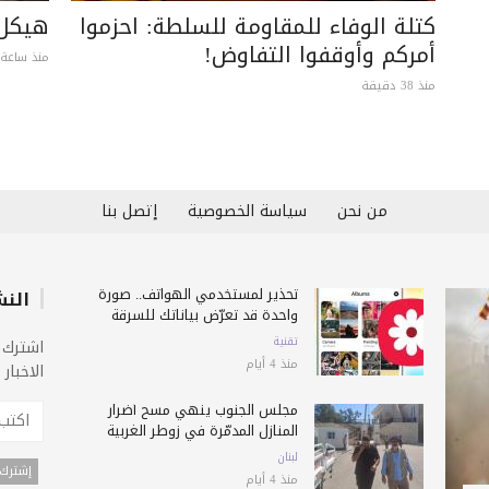
كتلة الوفاء للمقاومة للسلطة: احزموا
هيكل 
أمركم وأوقفوا التفاوض!
منذ ساعة 
منذ 38 دقيقة
من نحن
سياسة الخصوصية
إتصل بنا
تحذير لمستخدمي الهواتف.. صورة
النش
واحدة قد تعرّض بياناتك للسرقة
تقنية
اشترك 
منذ 4 أيام
الاخبار
مجلس الجنوب ينهي مسح أضرار
المنازل المدمّرة في زوطر الغربية
لبنان
منذ 4 أيام