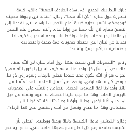
وبارك البطريرك الجميع “في هذه الظروف الصعبة” والقى كلمة
تمحورت حول عبارة “لأن الله معنا”، وقال: “عندما نرى وجوها مضيئة
كوجوهكم، نشعر بتعزية كبيرة أمام التحديات الراهنة التي تقودنا إلى
التمعن بعبارة لان الله معنا من زوايا عدة، وأنتم تعلمون علم اليقين
أن عالمنا يمر بخضات وأزمات واضطرابات وعدم استقرار، فكيف اذا
تحدثنا عن لبنان الذي تحيطه صعوبات جمة صحية واقتصادية
واجتماعية تتراكم يوميًا وتشتد”.
وتابع: “الصعوبات التي نتحدث عنها تزول أمام عبارة لان الله معنا،
لذلك يجب أن يسأل كل واحد منا نفسه كيف السبيل ليكون الله معي؟
الجواب هو أن الله يكون معنا عندما نتحلى بالرجاء، ونعود إلى ذواتنا،
ونرفض كل ما هو ارضي، ونبتعد عن أعمال الظلمة. لقد تعلّمنا من
آبائنا وأجدادنا لغة الصمود، المحبة، التضامن والتغلّب على الصعوبات
بالإيمان الصلب، وهذا ما يجب علينا التمسك به اليوم وننقله من جيل
الى جيل، لأننا نؤمن بوطننا، وأرضنا وعائلاتنا، فلا تخافوا لبنان
سيتعافى وهذا ما نصلي ونعمل من أجله وسنبقى على هذا الرجاء”.
وقال: “لـتدشين قاعة الكنيسة دلالة روحية ووطنية، تتجلى بأن
الكنيسة صامدة رغم كل الظروف، وشعبها صامد يبني، يتابع، يستمر