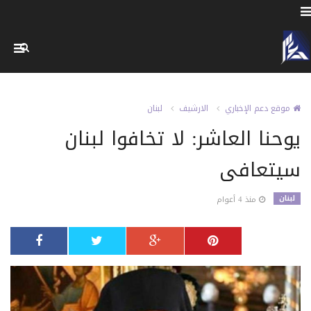
موقع دعم الإخباري
الارشيف
لبنان
يوحنا العاشر: لا تخافوا لبنان
سيتعافى
لبنان
منذ 4 أعوام