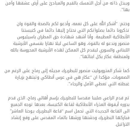
ويبذل ذاته من أجل التمسك بالقيم والمبادئ على أرض عشقها وآمن
بها”.
وختم: “أشكر الله على كل نعمه، وأدعو لكم بالصحة والقوة وان
تذكرونا دائما بصلواتكم التي نحتاج إليها دائما في كنيستنا
الأنطاكية العظيمة. وأنا أشهد شهادة حق المطران باسيليوس
منصور وندعو له بالقوة، وهو الساعي ليلا نهارا بقسمي الأبرشية
اللبناني والسوري ليقدم كل الممكن لهذه الأبرشية المحروسة بالله
ولمنطقة عكار بكل ابنائها”.
كما شكر المتروبوليت منصور للبطريرك مجيئه إلى رماح على الرغم من
الصعوبات، مؤكدا ان “عكار هي في عرس أنطاكي وتبتهج بزيارة
غبطته التي تعطي الأمل والرجاء”.
ثم قدم الراعي صليبا مقدسا للبطريرك بإسم أهالي رماح، الذي قدم
بدوره أيقونة العذراء الأنطاكية لقاعة الكنيسة، بعدها توجه الجميع
الى القاعة الجديدة التي تحمل اسم “قاعة البطريرك يوحنا العاشر”
فباركها البطريرك ودشنها ورشها بالماء المقدس على وقع إنشاد
التراتيل.