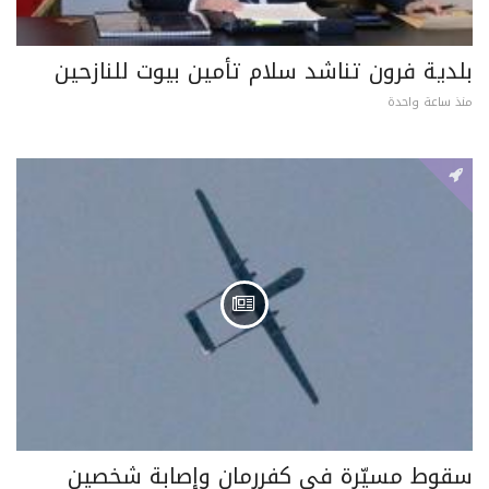
بلدية فرون تناشد سلام تأمين بيوت للنازحين
منذ ساعة واحدة
سقوط مسيّرة في كفررمان وإصابة شخصين