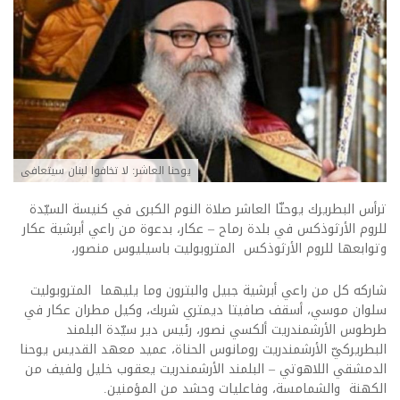
يوحنا العاشر: لا تخافوا لبنان سيتعافى
ترأس البطريرك يوحنّا العاشر صلاة النوم الكبرى في كنيسة السيّدة
للروم الأرثوذكس في بلدة رماح – عكار، بدعوة من راعي أبرشية عكار
وتوابعها للروم الأرثوذكس المتروبوليت باسيليوس منصور،
شاركه كل من راعي أبرشية جبيل والبترون وما يليهما المتروبوليت
سلوان موسي، أسقف صافيتا ديمتري شربك، وكيل مطران عكار في
طرطوس الأرشمندريت ألكسي نصور، رئيس دير سيّدة البلمند
البطريركيّ الأرشمندريت رومانوس الحناة، عميد معهد القديس يوحنا
الدمشقي اللاهوتي – البلمند الأرشمندريت يعقوب خليل ولفيف من
الكهنة والشمامسة، وفاعليات وحشد من المؤمنين.