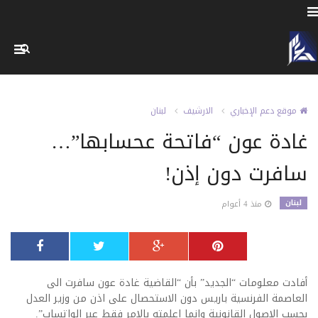
موقع دعم الإخباري
الارشيف
لبنان
غادة عون “فاتحة عحسابها”…
سافرت دون إذن!
لبنان
منذ 4 أعوام
أفادت معلومات “الجديد” بأن “القاضية غادة عون سافرت الى
العاصمة الفرنسية باريس دون الاستحصال على اذن من وزير العدل
بحسب الاصول القانونية وانما اعلمته بالامر فقط عبر الواتساب”.