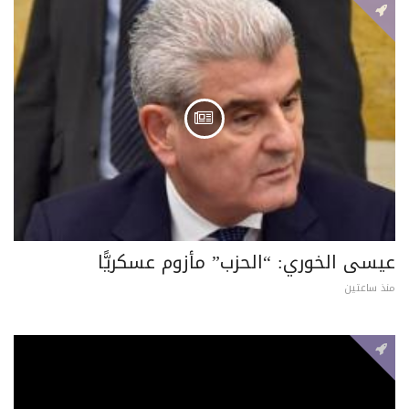
عيسى الخوري: “الحزب” مأزوم عسكريًّا
منذ ساعتين