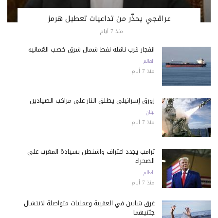
عراقجي يحذّر من تداعيات تعطيل هرمز
منذ 7 أيام
انفجار قرب ناقلة نفط شمال شرق خصب العُمانية
العالم
منذ 7 أيام
زورق إسرائيلي يطلق النار على مراكب الصيادين
لبنان
منذ 7 أيام
ترامب يجدد اعتراف واشنطن بسيادة المغرب على
الصحراء
العالم
منذ 7 أيام
غرق شابين في العقيبة وعمليات متواصلة لانتشال
جثتيهما