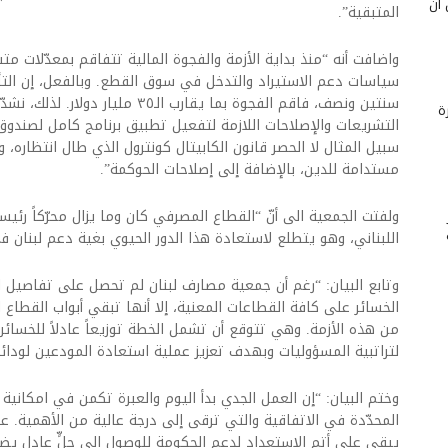
 أن
المتبقية”.
واضافت أنه “منذ بداية الأزمة والفجوة المالية تتفاقم بمعدّلات م
سياسات دعم الاستيراد والتدخل في سوق القطع. وبالفعل، إن التأخ
سنتين ونصف، فاقم الفجوة بما يقارب الـ٥
ة
التشريعات والإصلاحات اللازمة لتفعيل تطبيق برنامج كامل لصندوق
سبيل المثال لا الحصر قانون الكابيتال كونترول الذي طال انتظاره، 
مستدامة للدين، بالإضافة إلى إصلاحات الحوكمة”.
ولفتت الجمعية الى أنّ “القطاع المصرفي كان وما يزال محرّكاً رئيساً
اللبناني، وهو يتطلع لاستعادة هذا الدور الحيوي بغية دعم لبنان ف
وتابع البيان: “رغم أن جمعية مصارف لبنان لم تحصل على تفاصيل ال
الخسائر على كافة القطاعات المعنية، إلا أنها تبقي أبواب القطاع
من هذه الأزمة. وهي تتوقع أن تشمل الخطة توزيعاً عادلاً للخسائر
لتراتبية المسؤوليات وبهدف تعزيز عملية استعادة المودعين لودائ
وختم البيان: “إن العمل الجدي بدأ اليوم والعبرة تكمن في امكاني
المحدّدة في الاتفاقية والتي ترقى إلى درجة عالية من الأهمية. ع
يبقى على أتم الاستعداد لدعم الحكومة للوصول إلى حلٍّ عادلٍ يضمن