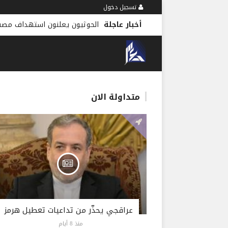
تسجيل دخول
أخبار عاجلة
الحوثيون يعلنون استهداف مصف
متداولة الان
عراقجي يحذّر من تداعيات تعطيل هرمز
منذ 8 أيام