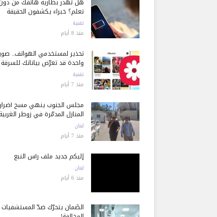
هل تُهدر بطارية هاتفك من دون
تعلم؟ خبراء يكشفون الحقيقة
تقنية
منذ 8 أيام
تحذير لمستخدمي الهواتف.. صور
واحدة قد تعرّض بياناتك للسرقة
تقنية
منذ 7 أيام
مجلس الجنوب ينهي مسح أضرار
المنازل المدمّرة في زوطر الغربية
لبنان
منذ 7 أيام
إليكم جديد ملف رأس النبع
لبنان
منذ 6 أيام
الضّمان يتحرّك ضدّ المستشفيات
المخالفة!