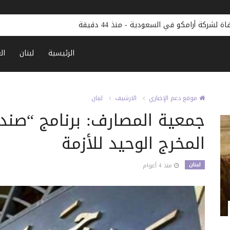
اة لشركة أرامكو في السعودية
-
منذ 44 دقيقة
الرئيسية
لبنان
ال
موقع دعم الإخباري
الارشيف
لبنان
جمعية المصارف: برنامج “صند
المخرج الوحيد للأزمة
لبنان
منذ 4 أعوام