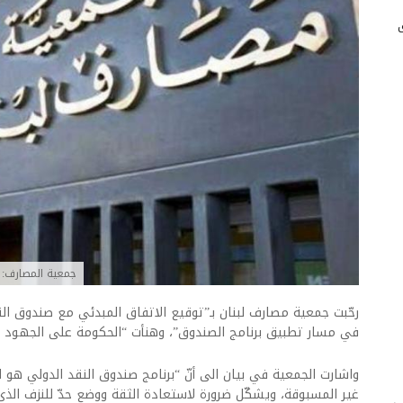
جمعية المصارف: ب
رحّبت جمعية مصارف لبنان بـ”توقيع الاتفاق المبدئي مع صندوق ال
في مسار تطبيق برنامج الصندوق”، وهنأت “الحكومة على الجهود ا
واشارت الجمعية في بيان الى أنّ “برنامج صندوق النقد الدولي هو ال
غير المسبوقة، ويشكّل ضرورة لاستعادة الثقة ووضع حدّ للنزف الذي 