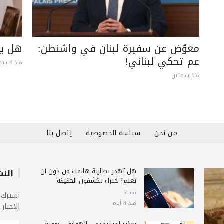
معوّض عن سفيرة لبنان في واشنطن:
هل يق
عم تحكي لبناني!
منذ 4 ساعات
منذ ساعتين
من نحن
سياسة الخصوصية
إتصل بنا
هل تُهدر بطارية هاتفك من دون أن
النش
تعلم؟ خبراء يكشفون الحقيقة
تقنية
اشترك 
منذ 8 أيام
الاخبار