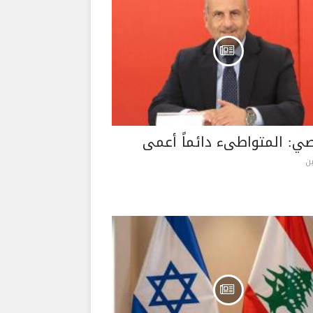
صي: المتواطىء دائماً أعمى
ن