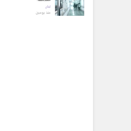
لبنان
منذ يومين