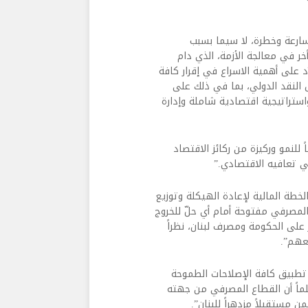
تسارعة وخطرة، لا سيما بسبب
ر في معالجة الأزمة، الذي دام
٣ مليار دولار. لذلك، نشدّد على أهمية الاسراع في إقرار كافة
 النقد الدولي، بما في ذلك على
واستراتيجية اقتصادية شاملة وإدارة
 للنمو وركيزة من ركائز الاقتصاد
ي تعافيه الاقتصادي.”
خطة المالية لإعادة الهيكلة وتوزيع
 المصرفي مفتوحة أمام أي حلّ للخروج
 على الحكومة ومصرف لبنان، نظراً
عهم”.
ة تطبيق كافة الإصلاحات الطموحة
لماً أن القطاع المصرفي من جهته
 مستقبلاً مزدهراً للبنان”.