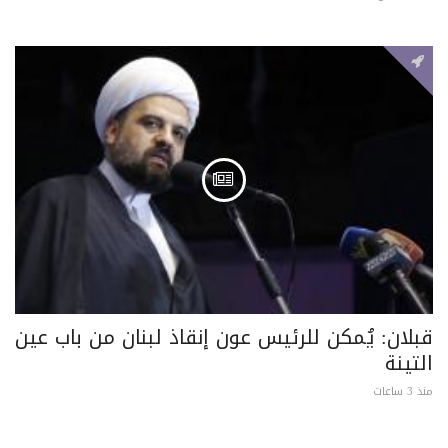
قبلان: يُمكن للرئيس عون إنقاذ لبنان من باب عين
التينة
منذ 3 ساعات