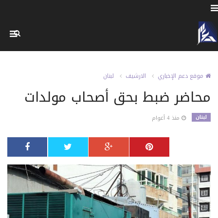
موقع دعم الإخباري
الارشيف
لبنان
محاضر ضبط بحق أصحاب مولدات
لبنان
منذ 4 أعوام