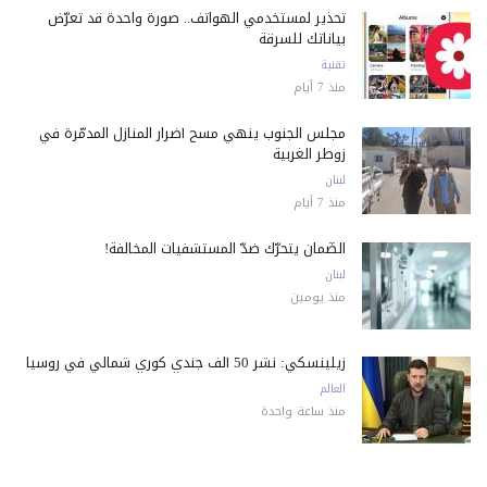
تحذير لمستخدمي الهواتف.. صورة واحدة قد تعرّض
بياناتك للسرقة
تقنية
منذ 7 أيام
مجلس الجنوب ينهي مسح أضرار المنازل المدمّرة في
زوطر الغربية
لبنان
منذ 7 أيام
الضّمان يتحرّك ضدّ المستشفيات المخالفة!
لبنان
منذ يومين
زيلينسكي: نشر 50 ألف جندي كوري شمالي في روسيا
العالم
منذ ساعة واحدة