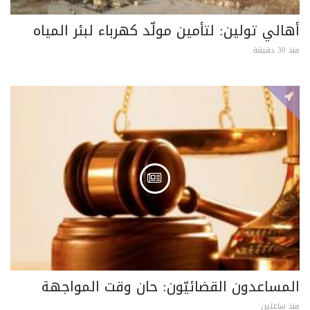
أهالي تولين: لتأمين مولّد كهرباء لبئر المياه
منذ 30 دقيقة
المساعدون القضائيّون: حان وقت المواجهة
منذ ساعتين