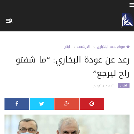
موقع دعم الإخباري
الارشيف
لبنان
رعد عن عودة البخاري: “ما شفتو
راح ليرجع”
لبنان
منذ 4 أعوام