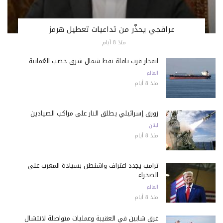
عراقجي يحذّر من تداعيات تعطيل هرمز
منذ 8 أيام
انفجار قرب ناقلة نفط شمال شرق خصب العُمانية
العالم
منذ 8 أيام
زورق إسرائيلي يطلق النار على مراكب الصيادين
لبنان
منذ 8 أيام
ترامب يجدد اعتراف واشنطن بسيادة المغرب على
الصحراء
العالم
منذ 8 أيام
غرق شابين في العقيبة وعمليات متواصلة لانتشال