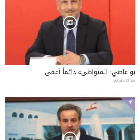
بو عاصي: المتواطىء دائماً أعمى
منذ 43 دقيقة