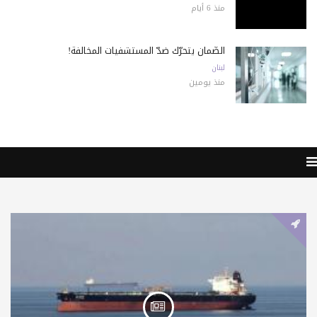
منذ 6 أيام
الضّمان يتحرّك ضدّ المستشفيات المخالفة!
لبنان
منذ يومين