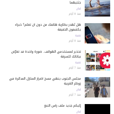
جثتيهما
لبنان
منذ 8 أيام
هل تُهدر بطارية هاتفك من دون أن تعلم؟ خبراء
يكشفون الحقيقة
تقنية
منذ 8 أيام
تحذير لمستخدمي الهواتف.. صورة واحدة قد تعرّض
بياناتك للسرقة
تقنية
منذ 7 أيام
مجلس الجنوب ينهي مسح أضرار المنازل المدمّرة في
زوطر الغربية
لبنان
منذ 7 أيام
إليكم جديد ملف رأس النبع
لبنان