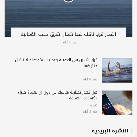
انفجار قرب ناقلة نفط شمال شرق خصب العُمانية
منذ 8 أيام
غرق شابين في العقيبة وعمليات متواصلة لانتشال
جثتيهما
لبنان
منذ 8 أيام
هل تُهدر بطارية هاتفك من دون أن تعلم؟ خبراء
يكشفون الحقيقة
تقنية
منذ 8 أيام
النشرة البريدية