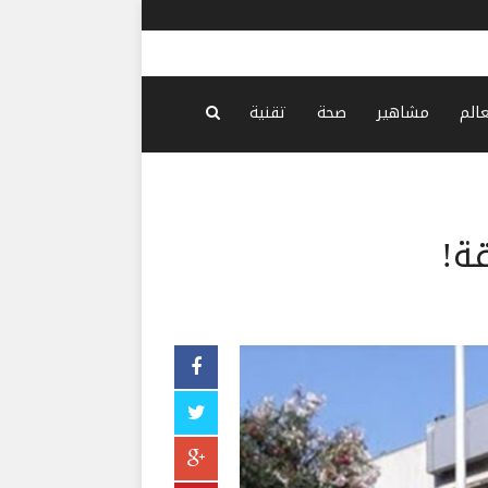
الأشغال تط
عالم
مشاهير
صحة
تقنية
ة!