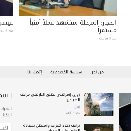
الحجار: المرحلة ستشهد عملاً أمنياً
عيسى 
مستمراً
منذ 5 ساعات
منذ 3 ساعات
من نحن
سياسة الخصوصية
إتصل بنا
زورق إسرائيلي يطلق النار على مراكب
النش
الصيادين
لبنان
اشترك 
منذ 7 أيام
الاخبار
ترامب يجدد اعتراف واشنطن بسيادة
المغرب على الصحراء