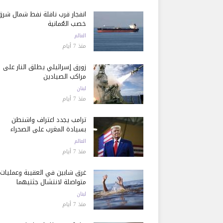
انفجار قرب ناقلة نفط شمال شرق
خصب العُمانية
العالم
منذ 7 أيام
زورق إسرائيلي يطلق النار على
مراكب الصيادين
لبنان
منذ 7 أيام
ترامب يجدد اعتراف واشنطن
بسيادة المغرب على الصحراء
العالم
منذ 7 أيام
غرق شابين في العقيبة وعمليات
متواصلة لانتشال جثتيهما
لبنان
منذ 7 أيام