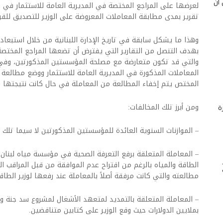
 أن
لعرضها على المراجع المختصة في المديرية العامة للاستثمار في و
تقرير بمدى مطابقة المعاملات المعروضة على الوزير للتصديق للقوا
وهذا ما يشكل سابقة في تاريخ الإدارة اللبنانية من خلال استبعاد
بهدف التنصل من التقارير التي يفترض أن تضعها المراجع المختصة 
والتي قد تكون متعارضة مع مصلحة المؤسستين المذكورتين، وفي 
المعاملات المذكورة في المديرية العامة للاستثمار ووضع مطالعة
المختص يتم إخفاء المطالعة من المعاملة في حال كانت نتيجتها س
ومن أبرز تلك المخالفات:
ة
– الموازنات السنوية العائدة للمؤسستين المذكورتين لا سيما تلك العائ
– المعاملة المتعلقة برفع التعرفة الصحية في مؤسسة مياه لبنان 
الطاقة والمياه بالرغم من اقتراح عدم الموافقة من قبل المراقب 
مطالعته والتي كانت مرفقة أصلاً بالمعاملة عند رفعها لوزير الطاقة
– المعاملة المتعلقة بالتمديد لمتعهد الأشغال لمشروع سد جنة و
بملايين الدولارات حيث وقع الوزير على كتابين متناقضين.