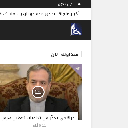
تسجيل دخول
أخبار عاجلة
تدهور صحة جو بايدن
-
منذ 9 دقائق
متداولة الان
عراقجي يحذّر من تداعيات تعطيل هرمز
منذ 8 أيام