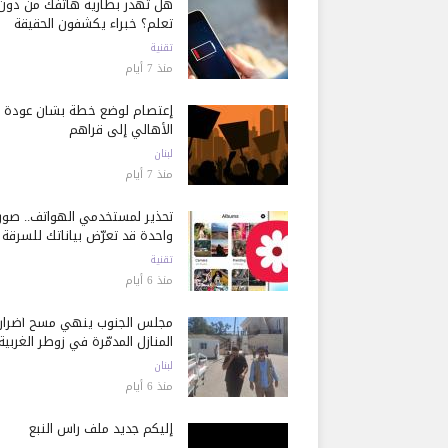
هل تُهدر بطارية هاتفك من دون
تعلم؟ خبراء يكشفون الحقيقة
تقنية
منذ 7 أيام
إعتصام لوضع خطة بشأن عودة
الأهالي إلى قراهم
لبنان
منذ 7 أيام
تحذير لمستخدمي الهواتف.. صور
واحدة قد تعرّض بياناتك للسرقة
تقنية
منذ 6 أيام
مجلس الجنوب ينهي مسح أضرار
المنازل المدمّرة في زوطر الغربية
لبنان
منذ 6 أيام
إليكم جديد ملف رأس النبع