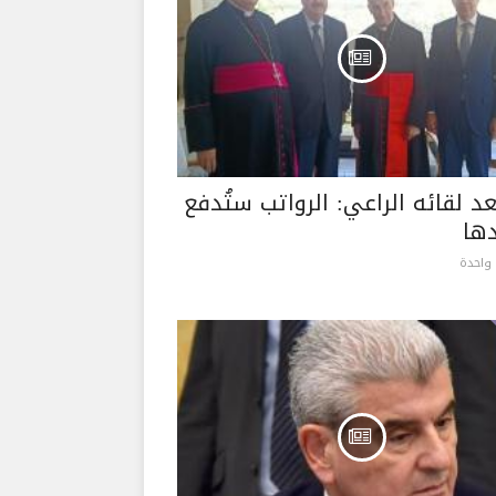
عد لقائه الراعي: الرواتب ستُدفع
ها
واحدة