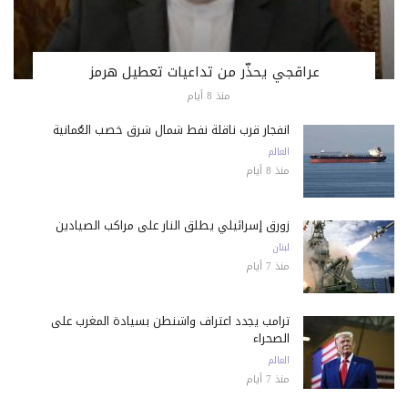
عراقجي يحذّر من تداعيات تعطيل هرمز
منذ 8 أيام
انفجار قرب ناقلة نفط شمال شرق خصب العُمانية
العالم
منذ 8 أيام
زورق إسرائيلي يطلق النار على مراكب الصيادين
لبنان
منذ 7 أيام
ترامب يجدد اعتراف واشنطن بسيادة المغرب على
الصحراء
العالم
منذ 7 أيام