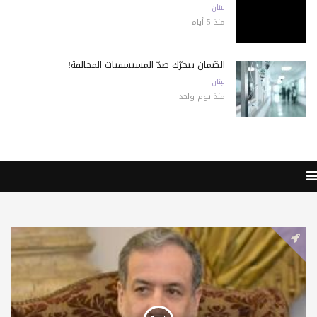
لبنان
منذ 5 أيام
الضّمان يتحرّك ضدّ المستشفيات المخالفة!
لبنان
منذ يوم واحد