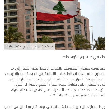
عودة سفراء الخليج تعني اهتماماً بلبنان
جاء في “الشرق الأوسط”:
بعد عودة سفيري السعودية والكويت، وفيما تتجه الأنظار إلى ما
ستكون عليه العلاقات الخليجية – اللبنانية في المرحلة المقبلة وكيف
سينعكس هذا القرار لا سيما على لبنان، يختصر سفير لبنان السابق
في واشنطن رياض طبارة، عودة سفراء الخليج بالقول لـ«الشرق
الأوسط»: «عندما يتم سحب السفراء يعني خفض الاهتمام بدولة
معينة وعودتهم تعني الاهتمام بها».
وربط القرار حيال بيروت بالمناخ الإقليمي، وبما قام به لبنان في الفترة