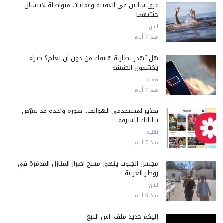
غرق شابين في العقيبة وعمليات متواصلة لانتشال
جثتيهما
لبنان
منذ 7 أيام
هل تُهدر بطارية هاتفك من دون أن تعلم؟ خبراء
يكشفون الحقيقة
تقنية
منذ 7 أيام
تحذير لمستخدمي الهواتف.. صورة واحدة قد تعرّض
بياناتك للسرقة
تقنية
منذ 7 أيام
مجلس الجنوب ينهي مسح أضرار المنازل المدمّرة في
زوطر الغربية
لبنان
منذ 6 أيام
إليكم جديد ملف رأس النبع