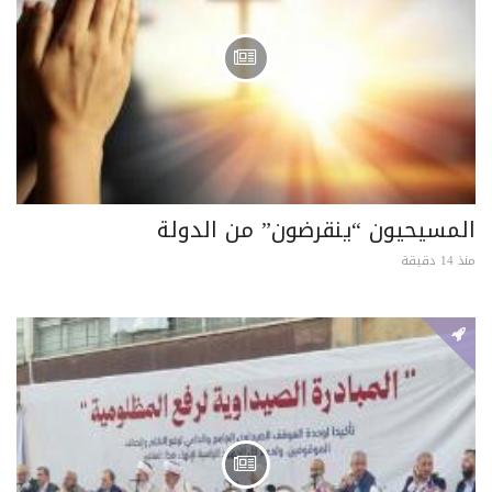
المسيحيون “ينقرضون” من الدولة
منذ 14 دقيقة